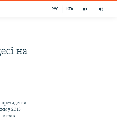
РУС
КТА
есі на
о президента
кий у 2015
 виграв