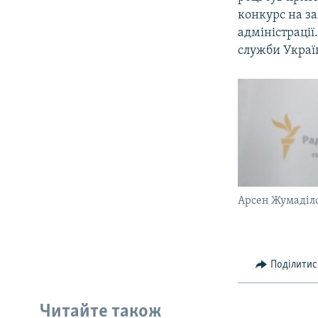
ВІДЕОУРОКИ «ELIFBE»
конкурс на з
СВІДЧЕННЯ ОКУПАЦІЇ
адміністрації
служби Украї
УКРАЇНСЬКА ПРОБЛЕМА КРИМУ
ІНФОГРАФІКА
Арсен Жумаділ
Поділитис
Читайте також