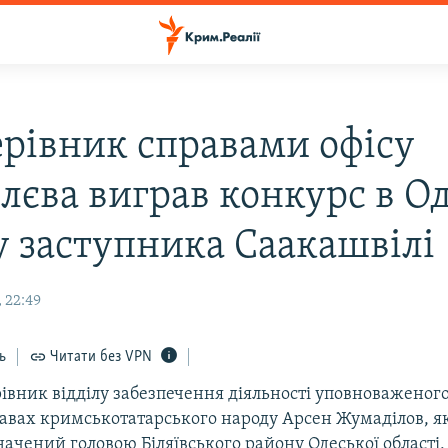
ерівник справами офісу
лєва виграв конкурс в Од
у заступника Саакашвілі
 22:49
ь
Читати без VPN
івник відділу забезпечення діяльності уповноваженог
равах кримськотатарського народу Арсен Жумаділов, я
начений головою Біляївського району Одеської області,