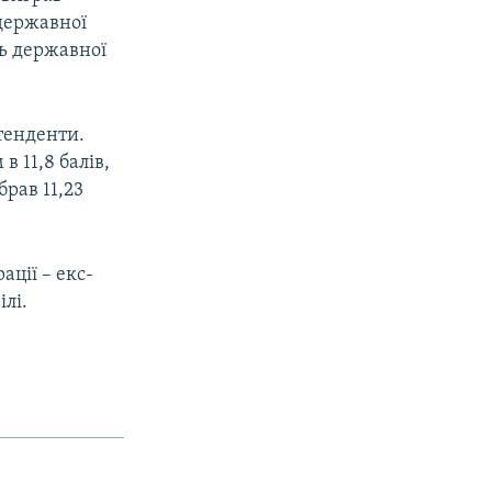
 державної
нь державної
тенденти.
в 11,8 балів,
рав 11,23
ації – екс-
лі.