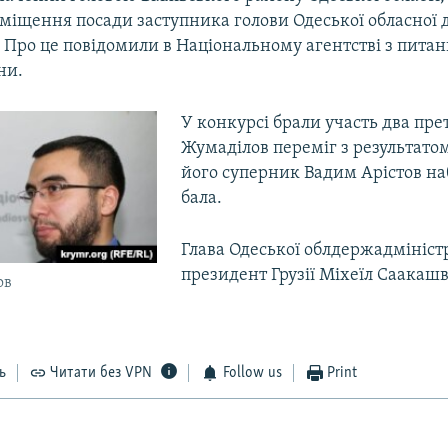
аміщення посади заступника голови Одеської обласної
. Про це повідомили в Національному агентстві з пита
ни.
У конкурсі брали участь два пре
Жумаділов переміг з результатом 
його суперник Вадим Арістов наб
бала.
Глава Одеської облдержадміністр
президент Грузії Міхеїл Саакашві
ов
ь
Читати без VPN
Follow us
Print