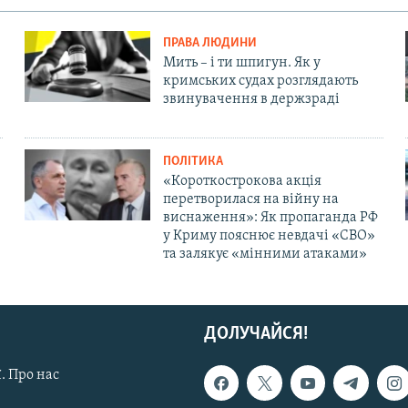
ПРАВА ЛЮДИНИ
Мить – і ти шпигун. Як у
кримських судах розглядають
звинувачення в держзраді
ПОЛІТИКА
«Короткострокова акція
перетворилася на війну на
виснаження»: Як пропаганда РФ
у Криму пояснює невдачі «СВО»
та залякує «мінними атаками»
ДОЛУЧАЙСЯ!
. Про нас