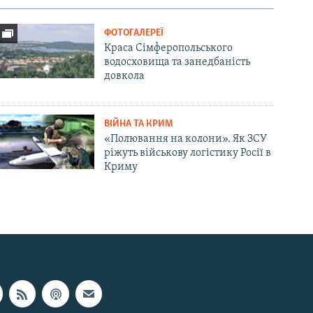
ФОТОГАЛЕРЕЇ
Краса Сімферопольського
водосховища та занедбаність
довкола
ВІЙНА ТА КРИМ
«Полювання на колони». Як ЗСУ
ріжуть військову логістику Росії в
Криму