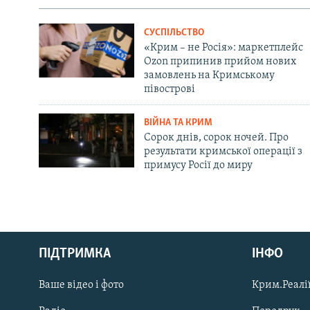
СУСПІЛЬСТВО
«Крим – не Росія»: маркетплейс
Ozon припинив прийом нових
замовлень на Кримському
півострові
ВІЙНА ТА КРИМ
Сорок днів, сорок ночей. Про
результати кримської операції з
примусу Росії до миру
Русский
Qırımtatar
ПІДТРИМКА
ІНФО
Ваше відео і фото
Крим.Реалії
ДОЛУЧАЙСЯ!