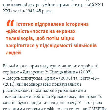
про ключові для розуміння кримських реалій ХХ і
ХХІ століть 1943-45 роки.
Істотно підправлена історична
«дійсність» постає на екранах
телевізорів, щоб потім міцно
закріпитися у підсвідомості мільйонів
людей
Візьмімо для прикладу три талановито зроблені
серіали: «Диверсант 2: Кінець війни» (2007),
«Смерть шпигунам. Крим» (2008) та «Я́лта-45»
(2011), які неодноразово показувалися і
російськими, і номінально українськими
телеканалами, тобто на Кримському півострові їх
можна було передивитися донесхочу. У всіх трьох
головними героями є офіцери та генерали СМЕРШу