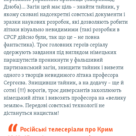
Дзюба)… Загін цей має ціль – знайти тайник, у
якому сховані надсекретні совєтські документи і
зразки наукових розробок, які дозволяють робити
літаки візуально невидимими (такі розробки в
СРСР дійсно були, так що це – не повна
фантастика). Троє головних героїв серіалу
одержують завдання під виглядом німецьких
парашутистів проникнути у фальшивий
партизанський загін, знищити тайник і вивезти
одного з творців невидимого літака професора
Сергєєва. Знищивши тайник, а на додачу – ще й
сотні (!!!) ворогів, троє диверсантів захоплюють
німецький літак і вивозять професора на «велику
землю». Передові совєтські технології не
дістануться нацистам!
Російські телесеріали про Крим