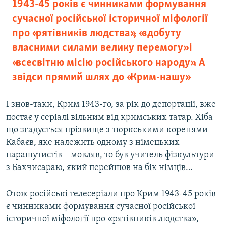
1943-45 років є чинниками формування
сучасної російської історичної міфології
про «рятівників людства», «здобуту
власними силами велику перемогу» і
«всесвітню місію російського народу». А
звідси прямий шлях до «Крим-нашу»
І знов-таки, Крим 1943-го, за рік до депортації, вже
постає у серіалі вільним від кримських татар. Хіба
що згадується прізвище з тюркськими коренями –
Кабаєв, яке належить одному з німецьких
парашутистів – мовляв, то був учитель фізкультури
з Бахчисараю, який перейшов на бік німців…
Отож російські телесеріали про Крим 1943-45 років
є чинниками формування сучасної російської
історичної міфології про «рятівників людства»,