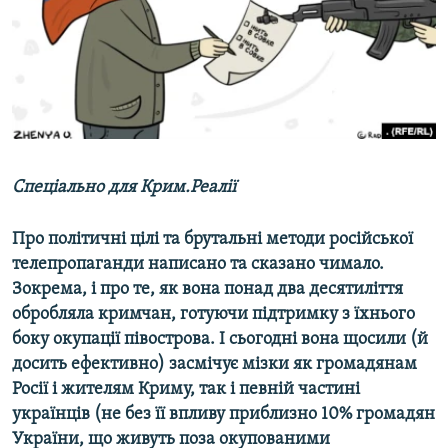
ВІДЕОУРОКИ «ELIFBE»
Русский
СВІДЧЕННЯ ОКУПАЦІЇ
Qırımtatar
УКРАЇНСЬКА ПРОБЛЕМА КРИМУ
ДОЛУЧАЙСЯ!
ІНФОГРАФІКА
Спеціально для Крим.Реалії
Усі сайти RFE/RL
Про політичні цілі та брутальні методи російської
телепропаганди написано та сказано чимало.
Зокрема, і про те, як вона понад два десятиліття
обробляла кримчан, готуючи підтримку з їхнього
боку окупації півострова. І сьогодні вона щосили (й
досить ефективно) засмічує мізки як громадянам
Росії і жителям Криму, так і певній частині
українців (не без її впливу приблизно 10% громадян
України, що живуть поза окупованими