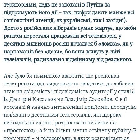
територіями, ледь не закохані в Путіна та
підтримують його дії – такі цифри дають майже всі
соціологічні агенції, як українські, так і західні).
Дехто з російських лібералів сумно жартує, що якби
раптом перестали працювали всі телевізори, у
десятків мільйонів росіян почалася б «ломка», як у
наркоманів без «дози», бо вони живуть у світі
телеілюзій, радикально відмінному від реального.
Але було би помилкою вважати, що російська
телепропаганда зводилася чи зводиться до лобових
атак на свідомість і підсвідомість аудиторії у стилі à
la Дмитрій Кисельов чи Владімір Соловйов. Є в її
арсеналі й значно витонченіші прийоми, передусім
пов’язані з десятками телесеріалів, які щороку
виходять на екран і розраховані не лише на
«простолюд», а й на більш-менш освічену публіку. В
тому числі – й телесеріали, в яких розповідається