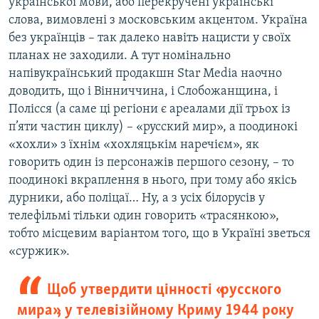
української мови, або перекручені українські
слова, вимовлені з московським акцентом. Україна
без українців – так далеко навіть нацисти у своїх
планах не заходили. А тут номінально
напівукраїнський продакшн Star Media наочно
доводить, що і Вінниччина, і Слобожанщина, і
Полісся (а саме ці регіони є ареалами дії трьох із
п’яти частин циклу) – «русский мир», а поодинокі
«хохли» з їхнім «хохляцькім наречієм», як
говорить один із персонажів першого сезону, – то
поодинокі вкраплення в нього, при тому або якісь
дурники, або поліцаї… Ну, а з усіх білорусів у
телефільмі тільки один говорить «трасянкою»,
тобто місцевим варіантом того, що в Україні зветься
«суржик».
Щоб утвердити цінності «русского
мира», у телевізійному Криму 1944 року