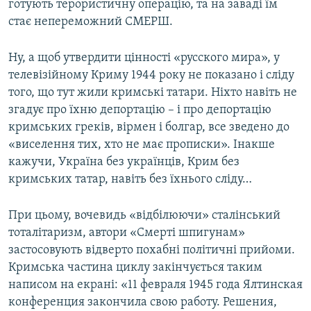
готують терористичну операцію, та на заваді їм
стає непереможний СМЕРШ.
Ну, а щоб утвердити цінності «русского мира», у
телевізійному Криму 1944 року не показано і сліду
того, що тут жили кримські татари. Ніхто навіть не
згадує про їхню депортацію – і про депортацію
кримських греків, вірмен і болгар, все зведено до
«виселення тих, хто не має прописки». Інакше
кажучи, Україна без українців, Крим без
кримських татар, навіть без їхнього сліду…
При цьому, вочевидь «відбілюючи» сталінський
тоталітаризм, автори «Смерті шпигунам»
застосовують відверто похабні політичні прийоми.
Кримська частина циклу закінчується таким
написом на екрані: «11 февраля 1945 года Ялтинская
конференция закончила свою работу. Решения,