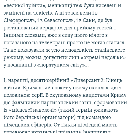
«великої трійки», мешканці теж були виселені й
замінені на чекістів. А ці траси вели і в
Сімферополь, і в Севастополь, і в Саки, де був
розташований аеродром для прийому гостей…
Іншими словами, вже в силу цього нічого з
показаного на телеекрані просто не могло статися.
Та не показувати ж усю нелюдськість сталінського
режиму, можна допустити лиш «окремі недоліки»
у поєднанні з «порятунком світу»…
І, нарешті, десятисерійний «Диверсант 2: Кінець
війни». Кримський сюжет у ньому охоплює дві з
половиною серії. В окупованому нацистами Криму
діє фальшивий партизанський загін, сформований
із «місцевої наволочі» (такий термін уживають
його берлінські організатори) під командою
німецьких офіцерів. От тільки ці місцеві мають
переважно українські прізвища (наприклад,