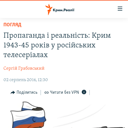
Доступність
посилання
Перейти
ПОГЛЯД
до
НОВИНИ
Пропаганда і реальність: Крим
основного
ВОДА.КРИМ
матеріалу
1943-45 років у російських
ВІДЕО ТА ФОТО
Перейти
телесеріалах
до
ПОЛІТИКА
основної
Сергій Грабовський
БЛОГИ
навігації
Перейти
02 серпень 2016, 12:30
ПОГЛЯД
до
ІНТЕРВ'Ю
Поділитись
Читати без VPN
пошуку
ВСЕ ЗА ДЕНЬ
СПЕЦПРОЕКТИ
ЯК ОБІЙТИ БЛОКУВАННЯ
ДЕПОРТАЦІЯ