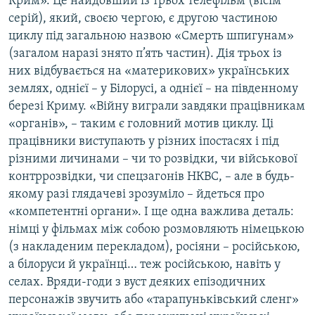
Крим». Це найдовший із трьох телефільм (вісім
серій), який, своєю чергою, є другою частиною
циклу під загальною назвою «Смерть шпигунам»
(загалом наразі знято п’ять частин). Дія трьох із
них відбувається на «материкових» українських
землях, однієї – у Білорусі, а однієї – на південному
березі Криму. «Війну виграли завдяки працівникам
«органів», – таким є головний мотив циклу. Ці
працівники виступають у різних іпостасях і під
різними личинами – чи то розвідки, чи військової
контррозвідки, чи спецзагонів НКВС, – але в будь-
якому разі глядачеві зрозуміло – йдеться про
«компетентні органи». І ще одна важлива деталь:
німці у фільмах між собою розмовляють німецькою
(з накладеним перекладом), росіяни – російською,
а білоруси й українці… теж російською, навіть у
селах. Вряди-годи з вуст деяких епізодичних
персонажів звучить або «тарапуньківський сленг»