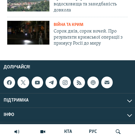
водосховища та занедбаність
довкола
ВІЙНА ТА КРИМ
Сорок днів, сорок ночей. Про
результати кримської операції з
примусу Росії до миру
ДОЛУЧАЙСЯ!
ПІДТРИМКА
ІНФО
© Крим.Реалії, 2026 | Усі права застережено.
КТА
РУС