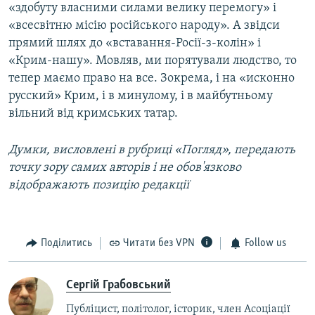
«здобуту власними силами велику перемогу» і
«всесвітню місію російського народу». А звідси
прямий шлях до «вставання-Росії-з-колін» і
«Крим-нашу». Мовляв, ми порятували людство, то
тепер маємо право на все. Зокрема, і на «исконно
русский» Крим, і в минулому, і в майбутньому
вільний від кримських татар.
Думки, висловлені в рубриці «Погляд», передають
точку зору самих авторів і не обов'язково
відображають позицію редакції
Поділитись
Читати без VPN
Follow us
Сергій Грабовський
Публіцист, політолог, історик, член Асоціації