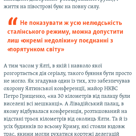
життя на півострові буяє на повну силу.
Не показувати ж усю нелюдськість
сталінського режиму, можна допустити
лиш «окремі недоліки» у поєднанні з
«порятунком світу»
А тим часом у Ялті, в якій і навколо якої
розгортається дія серіалу, такого буяння бути просто
не могло. Як згадував один із тих, хто забезпечував
охорону Ялтинської конференції, майор НКВС
Петро Грищенко, «на 30 кілометрів від палацу були
виселені всі мешканці». А Лівадійський палац, в
якому відбувалася конференція, розташований на
відстані трьох кілометрів від околиць Ялти. Та й із
усіх будинків по всьому Криму, які стояли вздовж
трас, якими могли рухатися кортежі делегацій