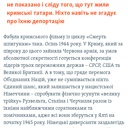
не показано і сліду того, що тут жили
кримські татари. Ніхто навіть не згадує
про їхню депортацію
Фабула кримського фільму із циклу «Смерть
шпигунам» така. Осінь 1944 року. У Криму, який за
півроку до цього зайняла Червона армія, за умов
абсолютної секретності готується конференція
лідерів трьох переможних держав – СРСР, США та
Великої Британії. А в тому, що гряде перемога
Об’єднаних Націй, уже не сумнівається ніхто.
Єдиний шанс, який залишається у нацистської
Німеччини – спробувати фізично усунути «велику
трійку» Рузвельта, Сталіна і Черчилля разом із
їхніми найближчими соратниками та
помічниками, адже всі вони зберуться у Ялті на
початку 1945 року. Німецькі диверсанти заздалегідь