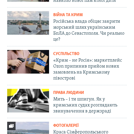
навколо нової пам'ятної дати
ВІЙНА ТА КРИМ
Російська влада обіцяє закрити
морський шлях українським
БпЛА до Севастополя. Чи реально
це?
СУСПІЛЬСТВО
«Крим – не Росія»: маркетплейс
Ozon припинив прийом нових
замовлень на Кримському
півострові
ПРАВА ЛЮДИНИ
Мить – і ти шпигун. Як у
кримських судах розглядають
звинувачення в держзраді
ФОТОГАЛЕРЕЇ
Краса Сімферопольського