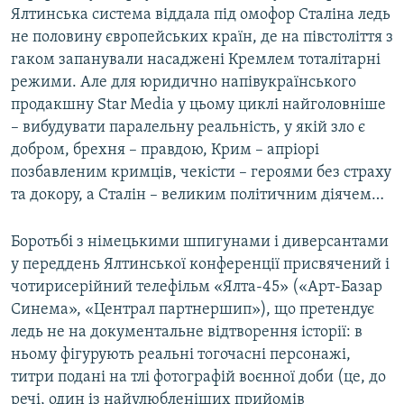
Ялтинська система віддала під омофор Сталіна ледь
не половину європейських країн, де на півстоліття з
гаком запанували насаджені Кремлем тоталітарні
режими. Але для юридично напівукраїнського
продакшну Star Media у цьому циклі найголовніше
– вибудувати паралельну реальність, у якій зло є
добром, брехня – правдою, Крим – апріорі
позбавленим кримців, чекісти – героями без страху
та докору, а Сталін – великим політичним діячем…
Боротьбі з німецькими шпигунами і диверсантами
у переддень Ялтинської конференції присвячений і
чотирисерійний телефільм «Ялта-45» («Арт-Базар
Синема», «Централ партнершип»), що претендує
ледь не на документальне відтворення історії: в
ньому фігурують реальні тогочасні персонажі,
титри подані на тлі фотографій воєнної доби (це, до
речі, один із найулюбленіших прийомів