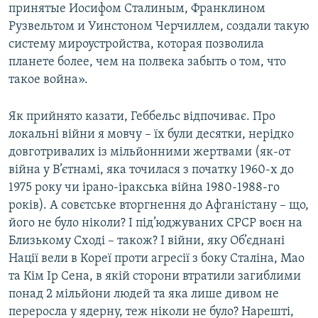
принятые Иосифом Сталиным, Франклином
Рузвельтом и Уинстоном Черчиллем, создали такую
систему мироустройства, которая позволила
планете более, чем на полвека забыть о том, что
такое война».
Як прийнято казати, Геббельс відпочиває. Про
локальні війни я мовчу – їх були десятки, нерідко
довготривалих із мільйонними жертвами (як-от
війна у В’єтнамі, яка точилася з початку 1960-х до
1975 року чи ірано-іракська війна 1980-1988-го
років). А совєтське вторгнення до Афганістану – що,
його не було ніколи? І під’юджуваних СРСР воєн на
Близькому Сході – також? І війни, яку Об’єднані
Нації вели в Кореї проти агресії з боку Сталіна, Мао
та Кім Ір Сена, в якій сторони втратили загиблими
понад 2 мільйони людей та яка лише дивом не
переросла у ядерну, теж ніколи не було? Нарешті,