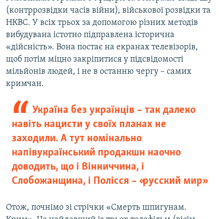
(контррозвідки часів війни), військової розвідки та
НКВС. У всіх трьох за допомогою різних методів
вибудувана істотно підправлена історична
«дійсність». Вона постає на екранах телевізорів,
щоб потім міцно закріпитися у підсвідомості
мільйонів людей, і не в останню чергу – самих
кримчан.
Україна без українців – так далеко
навіть нацисти у своїх планах не
заходили. А тут номінально
напівукраїнський продакшн наочно
доводить, що і Вінниччина, і
Слобожанщина, і Полісся – «русский мир»
Отож, почнімо зі стрічки «Смерть шпигунам.