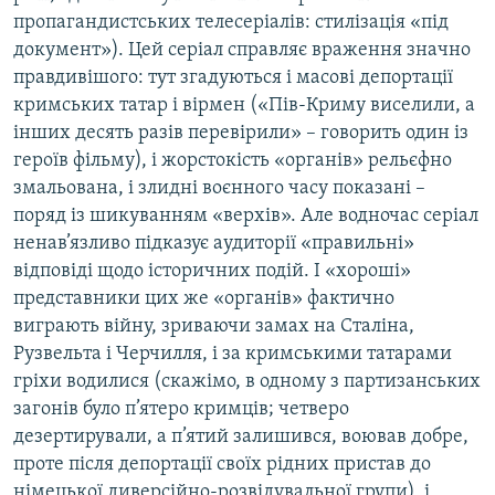
пропагандистських телесеріалів: стилізація «під
документ»). Цей серіал справляє враження значно
правдивішого: тут згадуються і масові депортації
кримських татар і вірмен («Пів-Криму виселили, а
інших десять разів перевірили» – говорить один із
героїв фільму), і жорстокість «органів» рельєфно
змальована, і злидні воєнного часу показані –
поряд із шикуванням «верхів». Але водночас серіал
ненав’язливо підказує аудиторії «правильні»
відповіді щодо історичних подій. І «хороші»
представники цих же «органів» фактично
виграють війну, зриваючи замах на Сталіна,
Рузвельта і Черчилля, і за кримськими татарами
гріхи водилися (скажімо, в одному з партизанських
загонів було п’ятеро кримців; четверо
дезертирували, а п’ятий залишився, воював добре,
проте після депортації своїх рідних пристав до
німецької диверсійно-розвідувальної групи), і