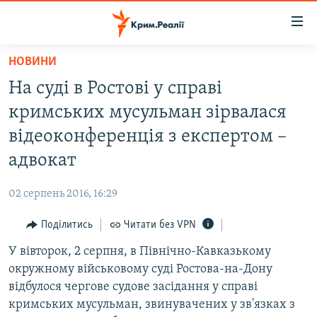
Доступність
посилання
Перейти
НОВИНИ
до
НОВИНИ
На суді в Ростові у справі
основного
ВОДА.КРИМ
матеріалу
кримських мусульман зірвалася
ВІДЕО ТА ФОТО
Перейти
відеоконференція з експертом –
до
ПОЛІТИКА
адвокат
основної
БЛОГИ
навігації
02 серпень 2016, 16:29
Перейти
ПОГЛЯД
до
Поділитись
Читати без VPN
ІНТЕРВ'Ю
пошуку
У вівторок, 2 серпня, в Північно-Кавказькому
ВСЕ ЗА ДЕНЬ
окружному військовому суді Ростова-на-Дону
СПЕЦПРОЕКТИ
відбулося чергове судове засідання у справі
кримських мусульман, звинувачених у зв'язках з
ЯК ОБІЙТИ БЛОКУВАННЯ
ДЕПОРТАЦІЯ