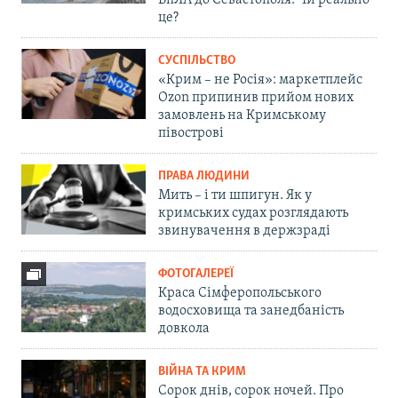
це?
СУСПІЛЬСТВО
«Крим – не Росія»: маркетплейс
Ozon припинив прийом нових
замовлень на Кримському
півострові
ПРАВА ЛЮДИНИ
Мить – і ти шпигун. Як у
кримських судах розглядають
звинувачення в держзраді
ФОТОГАЛЕРЕЇ
Краса Сімферопольського
водосховища та занедбаність
довкола
ВІЙНА ТА КРИМ
Сорок днів, сорок ночей. Про