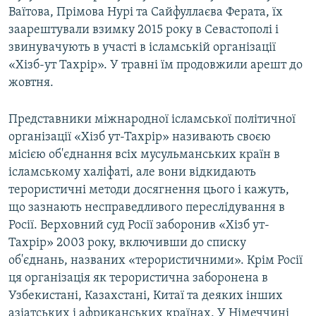
Ваїтова, Прімова Нурі та Сайфуллаєва Ферата, їх
заарештували взимку 2015 року в Севастополі і
звинувачують в участі в ісламській організації
«Хізб-ут Тахрір». У травні їм продовжили арешт до
жовтня.
Представники міжнародної ісламської політичної
організації «Хізб ут-Тахрір» називають своєю
місією об'єднання всіх мусульманських країн в
ісламському халіфаті, але вони відкидають
терористичні методи досягнення цього і кажуть,
що зазнають несправедливого переслідування в
Росії. Верховний суд Росії заборонив «Хізб ут-
Тахрір» 2003 року, включивши до списку
об'єднань, названих «терористичними». Крім Росії
ця організація як терористична заборонена в
Узбекистані, Казахстані, Китаї та деяких інших
азіатських і африканських країнах. У Німеччині