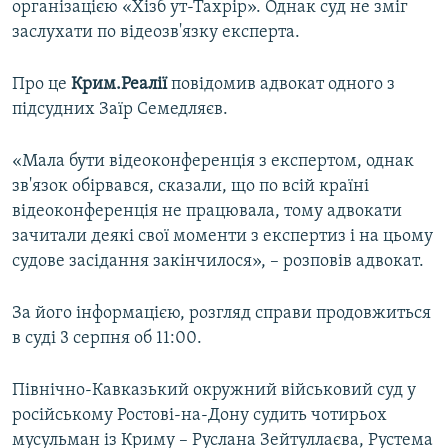
організацією «Хізб ут-Тахрір». Однак суд не зміг
ВІДЕОУРОКИ «ELIFBE»
заслухати по відеозв'язку експерта.
Русский
СВІДЧЕННЯ ОКУПАЦІЇ
Qırımtatar
Про це
Крим.Реалії
повідомив адвокат одного з
УКРАЇНСЬКА ПРОБЛЕМА КРИМУ
підсудних Заїр Семедляєв.
ДОЛУЧАЙСЯ!
ІНФОГРАФІКА
«Мала бути відеоконференція з експертом, однак
зв'язок обірвався, сказали, що по всій країні
відеоконференція не працювала, тому адвокати
Усі сайти RFE/RL
зачитали деякі свої моменти з експертиз і на цьому
судове засідання закінчилося», – розповів адвокат.
За його інформацією, розгляд справи продовжиться
в суді 3 серпня об 11:00.
Північно-Кавказький окружний військовий суд у
російському Ростові-на-Дону судить чотирьох
мусульман із Криму – Руслана Зейтуллаєва, Рустема