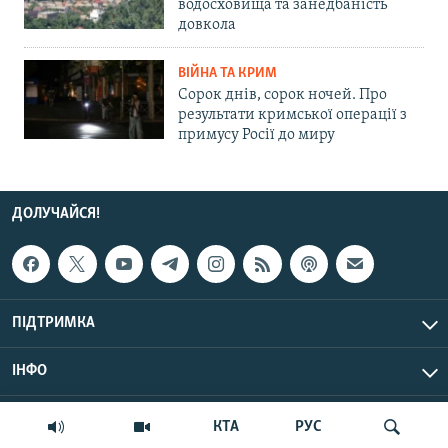
водосховища та занедбаність
довкола
ВІЙНА ТА КРИМ
Сорок днів, сорок ночей. Про
результати кримської операції з
примусу Росії до миру
ДОЛУЧАЙСЯ!
ПІДТРИМКА
ІНФО
© Крим.Реалії, 2026 | Усі права застережено.
КТА
РУС