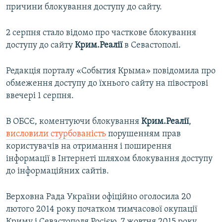
причини блокування доступу до сайту.
2 серпня стало відомо про часткове блокування
доступу до сайту
Крим.Реалії
в Севастополі.
Редакція порталу «События Крыма» повідомила про
обмеження доступу до їхнього сайту на півострові
ввечері 1 серпня.
В ОБСЄ, коментуючи блокування
Крим.Реалії
,
висловили стурбованість
порушенням прав
користувачів на отримання і поширення
інформації в Інтернеті шляхом блокування доступу
до інформаційних сайтів.
Верховна Рада України офіційно оголосила 20
лютого 2014 року початком тимчасової окупації
Криму і Севастополя Росією. 7 жовтня 2015 року