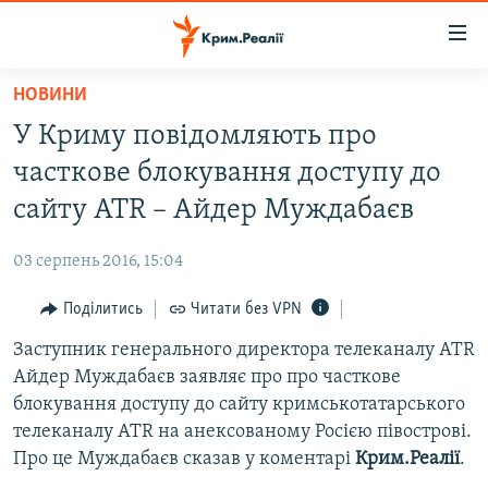
Доступність
посилання
Перейти
НОВИНИ
до
НОВИНИ
У Криму повідомляють про
основного
ВОДА.КРИМ
матеріалу
часткове блокування доступу до
ВІДЕО ТА ФОТО
Перейти
сайту ATR – Айдер Муждабаєв
до
ПОЛІТИКА
основної
03 серпень 2016, 15:04
БЛОГИ
навігації
Перейти
Поділитись
Читати без VPN
ПОГЛЯД
до
Заступник генерального директора телеканалу АТR
ІНТЕРВ'Ю
пошуку
Айдер Муждабаєв заявляє про про часткове
ВСЕ ЗА ДЕНЬ
блокування доступу до сайту кримськотатарського
СПЕЦПРОЕКТИ
телеканалу ATR на анексованому Росією півострові.
Про це Муждабаєв сказав у коментарі
Крим.Реалії
.
ЯК ОБІЙТИ БЛОКУВАННЯ
ДЕПОРТАЦІЯ