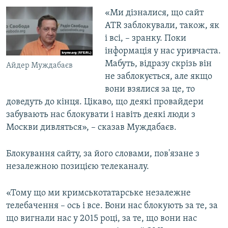
ВІДЕОУРОКИ «ELIFBE»
«Ми дізналися, що сайт
Русский
АТR заблокували, також, як
СВІДЧЕННЯ ОКУПАЦІЇ
Qırımtatar
і всі, – зранку. Поки
УКРАЇНСЬКА ПРОБЛЕМА КРИМУ
інформація у нас уривчаста.
Мабуть, відразу скрізь він
ДОЛУЧАЙСЯ!
ІНФОГРАФІКА
Айдер Муждабаєв
не заблокується, але якщо
вони взялися за це, то
доведуть до кінця. Цікаво, що деякі провайдери
Усі сайти RFE/RL
забувають нас блокувати і навіть деякі люди з
Москви дивляться», – сказав Муждабаєв.
Блокування сайту, за його словами, пов'язане з
незалежною позицією телеканалу.
«Тому що ми кримськотатарське незалежне
телебачення – ось і все. Вони нас блокують за те, за
що вигнали нас у 2015 році, за те, що вони нас