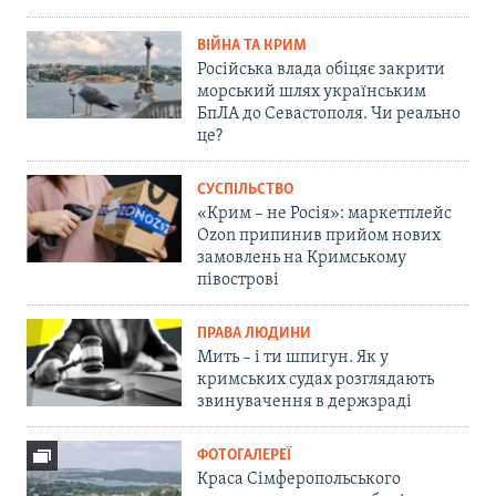
ВІЙНА ТА КРИМ
Російська влада обіцяє закрити
морський шлях українським
БпЛА до Севастополя. Чи реально
це?
СУСПІЛЬСТВО
«Крим – не Росія»: маркетплейс
Ozon припинив прийом нових
замовлень на Кримському
півострові
ПРАВА ЛЮДИНИ
Мить – і ти шпигун. Як у
кримських судах розглядають
звинувачення в держзраді
ФОТОГАЛЕРЕЇ
Краса Сімферопольського