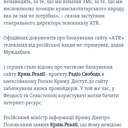
ненавидять, за те, що ми вільний ЗМІ, за те, що ми
висловлюємо позицію кримськотатарського народу,
яка їм там не потрібна», – сказав заступник
генерального директора телеканалу АТR.
Офіційних документів про блокування сайту «АTR»
телеканал від російської влади не отримував, додав
Муждабаєв.
1 серпня стало відомо про часткове блокування
сайту
Крим.Реалії
– проекту
Радіо Свобода
в
анексованому Росією Криму. Доступ до сайту
заблокували низка провайдерів. У той же час, у
Феодосії та Севастополі користувачі могли бачити
інтернет-ресурс.
Російський міністр інформації Криму Дмитро
Полонський заявив
Крим.Реалії
, що йому невідомі