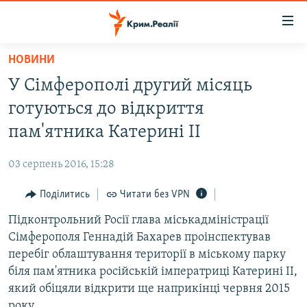
Доступність
посилання
Перейти
НОВИНИ
до
НОВИНИ
У Сімферополі другий місяць
основного
ВОДА.КРИМ
матеріалу
готуються до відкриття
ВІДЕО ТА ФОТО
Перейти
пам'ятника Катерині ІІ
до
ПОЛІТИКА
основної
03 серпень 2016, 15:28
БЛОГИ
навігації
Перейти
Поділитись
Читати без VPN
ПОГЛЯД
до
Підконтрольний Росії глава міськадміністрації
ІНТЕРВ'Ю
пошуку
Сімферополя Геннадій Бахарев проінспектував
ВСЕ ЗА ДЕНЬ
перебіг облаштування території в міському парку
СПЕЦПРОЕКТИ
біля пам'ятника російській імператриці Катерині ІІ,
який обіцяли відкрити ще наприкінці червня 2015
ЯК ОБІЙТИ БЛОКУВАННЯ
ДЕПОРТАЦІЯ
року.