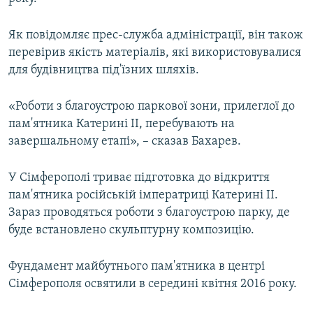
ВІДЕОУРОКИ «ELIFBE»
Русский
Як повідомляє прес-служба адміністрації, він також
СВІДЧЕННЯ ОКУПАЦІЇ
Qırımtatar
перевірив якість матеріалів, які використовувалися
УКРАЇНСЬКА ПРОБЛЕМА КРИМУ
для будівництва під'їзних шляхів.
ДОЛУЧАЙСЯ!
ІНФОГРАФІКА
«Роботи з благоустрою паркової зони, прилеглої до
пам'ятника Катерині II, перебувають на
завершальному етапі», – сказав Бахарев.
Усі сайти RFE/RL
У Сімферополі триває підготовка до відкриття
пам'ятника російській імператриці Катерині ІІ.
Зараз проводяться роботи з благоустрою парку, де
буде встановлено скульптурну композицію.
Фундамент майбутнього пам'ятника в центрі
Сімферополя освятили в середині квітня 2016 року.