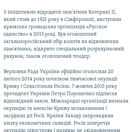
З ініціативою відродити пам'ятник Катерині II,
який стояв до 1921 року в Сімферополі, виступила
кримська громадська організація «Русское
единство» в 2015 році. Був оголошений
загальноросійський збір коштів на відновлення
пам'ятника, відкрито спеціальний розрахунковий
рахунок, також оголошений тендер.
Верховна Рада України офіційно оголосила 20
лютого 2014 року початком тимчасової окупації
Криму і Севастополя Росією. 7 жовтня 2015 року
президент України Петро Порошенко підписав
відповідний закон. Міжнародні організації визнали
окупацію та анексію Криму незаконними і
засудили дії Росії. Країни Заходу запровадили
низку економічних санкцій. Росія заперечує
окупацію півострова і називає це «відновленням