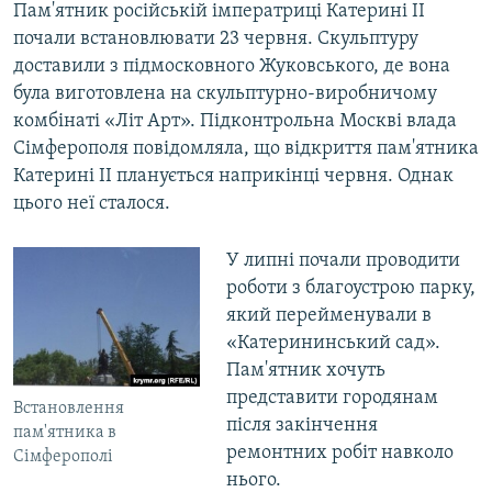
Пам'ятник російській імператриці Катерині II
почали встановлювати 23 червня. Скульптуру
доставили з підмосковного Жуковського, де вона
була виготовлена на скульптурно-виробничому
комбінаті «Літ Арт». Підконтрольна Москві влада
Сімферополя повідомляла, що відкриття пам'ятника
Катерині II планується наприкінці червня. Однак
цього неї сталося.
У липні почали проводити
роботи з благоустрою парку,
який перейменували в
«Катерининський сад».
Пам'ятник хочуть
представити городянам
Встановлення
після закінчення
пам'ятника в
ремонтних робіт навколо
Сімферополі
нього.