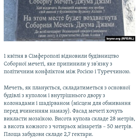
1 квітня в Сімферополі відновили будівництво
Соборної мечеті, яке припинили у зв'язку з
політичним конфліктом між Росією і Туреччиною.
Мечеть, як планується, складатиметься з основної
будівлі з куполом і внутрішнього двору з
колонадами і шадірваном (місцем для обмивання
перед вчиненням намазу). Фасад мечеті хочуть
викласти мозаїкою. Висота купола складе 28 метрів,
а висота кожного з чотирьох мінаретів – 50 метрів.
Площа забудови складе 2,7 гектари.