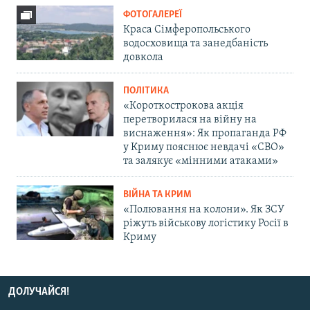
ФОТОГАЛЕРЕЇ
Краса Сімферопольського
водосховища та занедбаність
довкола
ПОЛІТИКА
«Короткострокова акція
перетворилася на війну на
виснаження»: Як пропаганда РФ
у Криму пояснює невдачі «СВО»
та залякує «мінними атаками»
ВІЙНА ТА КРИМ
«Полювання на колони». Як ЗСУ
ріжуть військову логістику Росії в
Криму
ДОЛУЧАЙСЯ!