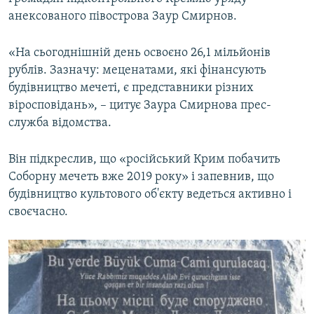
ВІДЕОУРОКИ «ELIFBE»
анексованого півострова Заур Смирнов.
Русский
СВІДЧЕННЯ ОКУПАЦІЇ
Qırımtatar
«На сьогоднішній день освоєно 26,1 мільйонів
УКРАЇНСЬКА ПРОБЛЕМА КРИМУ
рублів. Зазначу: меценатами, які фінансують
будівництво мечеті, є представники різних
ДОЛУЧАЙСЯ!
ІНФОГРАФІКА
віросповідань», – цитує Заура Смирнова прес-
служба відомства.
Усі сайти RFE/RL
Він підкреслив, що «російський Крим побачить
Соборну мечеть вже 2019 року» і запевнив, що
будівництво культового об'єкту ведеться активно і
своєчасно.