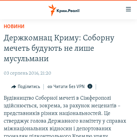
Доступність
посилання
Перейти
НОВИНИ
до
НОВИНИ
Держкомнац Криму: Соборну
основного
ВОДА.КРИМ
матеріалу
мечеть будують не лише
ВІДЕО ТА ФОТО
Перейти
мусульмани
до
ПОЛІТИКА
основної
03 серпень 2016, 21:20
БЛОГИ
навігації
Перейти
Поділитись
Читати без VPN
ПОГЛЯД
до
Будівництво Соборної мечеті в Сімферополі
ІНТЕРВ'Ю
пошуку
здійснюється, зокрема, за рахунок меценатів –
ВСЕ ЗА ДЕНЬ
представників різних національностей. Це
СПЕЦПРОЕКТИ
стверджує голова Державного комітету у справах
міжнаціональних відносин і депортованих
ЯК ОБІЙТИ БЛОКУВАННЯ
ДЕПОРТАЦІЯ
громадян підконтрольного Кремлю уряду