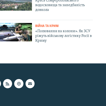
Краса Сімферопольського
водосховища та занедбаність
довкола
ВІЙНА ТА КРИМ
«Полювання на колони». Як ЗСУ
ріжуть військову логістику Росії в
Криму