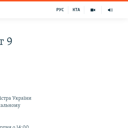
РУС
КТА
т 9
істра України
інальному
ерпня о 14:00