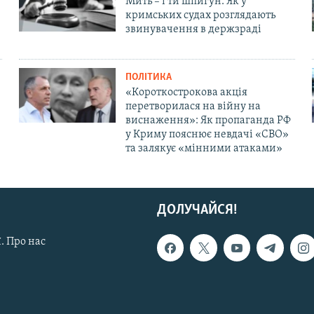
Мить – і ти шпигун. Як у
кримських судах розглядають
звинувачення в держзраді
ПОЛІТИКА
«Короткострокова акція
перетворилася на війну на
виснаження»: Як пропаганда РФ
у Криму пояснює невдачі «СВО»
та залякує «мінними атаками»
ДОЛУЧАЙСЯ!
. Про нас