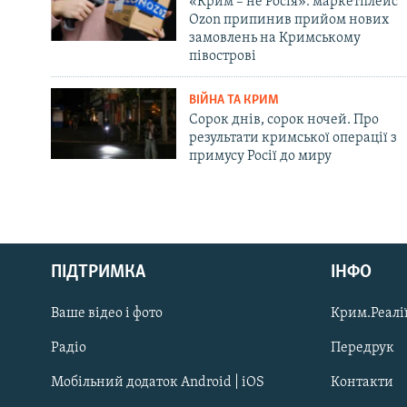
«Крим – не Росія»: маркетплейс
Ozon припинив прийом нових
замовлень на Кримському
півострові
ВІЙНА ТА КРИМ
Сорок днів, сорок ночей. Про
результати кримської операції з
примусу Росії до миру
Русский
Qırımtatar
ПІДТРИМКА
ІНФО
Ваше відео і фото
Крим.Реалії
ДОЛУЧАЙСЯ!
Радіо
Передрук
Мобільний додаток Android | iOS
Контакти