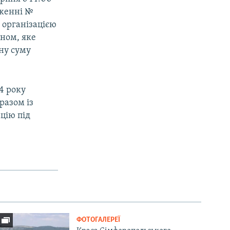
дженні №
 організацією
йном, яке
ну суму
4 року
разом із
цію під
ФОТОГАЛЕРЕЇ