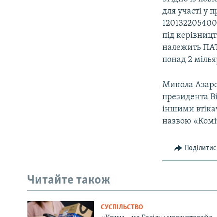
ВІДЕОУРОКИ «ELIFBE»
для участі у
СВІДЧЕННЯ ОКУПАЦІЇ
120132205400
під керівницт
УКРАЇНСЬКА ПРОБЛЕМА КРИМУ
належить ПАТ
ІНФОГРАФІКА
понад 2 мілья
Микола Азаров
президента Ві
іншими втіка
назвою «Комі
Поділитис
Читайте також
СУСПІЛЬСТВО