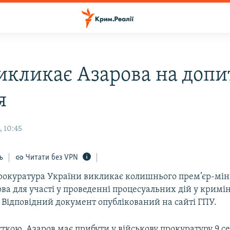
икликає Азарова на допи
я
, 10:45
ь
Читати без VPN
рокуратура України викликає колишнього прем’єр-мін
ва для участі у проведенні процесуальних дій у крим
 Відповідний документ опублікований на сайті ГПУ.
істкою, Азаров має прибути у військову прокуратуру 9 с