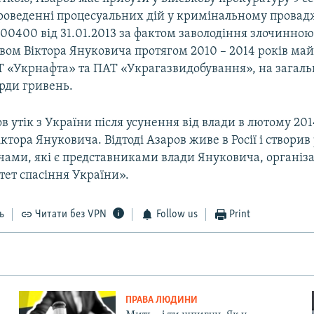
 проведенні процесуальних дій у кримінальному прова
00400 від 31.01.2013 за фактом заволодіння злочинною
вом Віктора Януковича протягом 2010 – 2014 років ма
 «Укрнафта» та ПАТ «Украгазвидобування», на загаль
рди гривень.
 утік з України після усунення від влади в лютому 201
ктора Януковича. Відтоді Азаров живе в Росії і створив 
чами, які є представниками влади Януковича, організа
тет спасіння України».
ь
Читати без VPN
Follow us
Print
ПРАВА ЛЮДИНИ