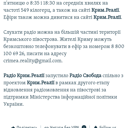
п'ятницю о 8:35 і 18:30 на середніх хвилях на
частоті 549 кілогерц, а також на сайті
Крим.Реалії
.
Ефіри також можна дивитися на сайті
Крим.Реалії
.
Слухати радіо можна на більшій частині території
Кримського півострова. Жителі Криму можуть
безкоштовно телефонувати в ефір за номером 8 800
100 69 26, писати на адресу
crimea.reality@gmail.com.
Радіо Крим.Реалії
запустило
Радіо Свобода
спільно з
проектом
Крим.Реалії
в рамках другого етапу
відновлення радіомовлення на півострові за
підтримки Міністерства інформаційної політики
України.
Поділитись
Читати без VPN
Follow us