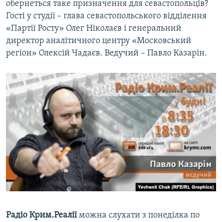
обернеться таке призначення для севастопольців?
ВІДЕОУРОКИ «ELIFBE»
Гості у студії – глава севастопольського відділення
Русский
СВІДЧЕННЯ ОКУПАЦІЇ
«Партії Росту» Олег Ніколаєв і генеральний
Qırımtatar
директор аналітичного центру «Московський
УКРАЇНСЬКА ПРОБЛЕМА КРИМУ
регіон» Олексій Чадаєв. Ведучий – Павло Казарін.
ДОЛУЧАЙСЯ!
ІНФОГРАФІКА
Усі сайти RFE/RL
Радіо Крим.Реалії
можна слухати з понеділка по