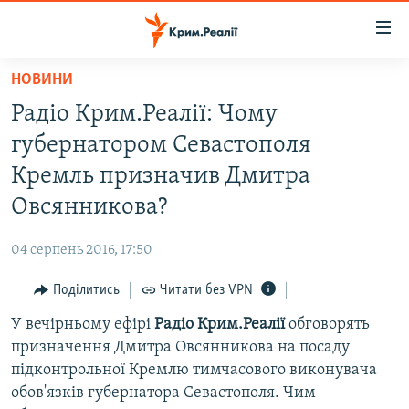
Доступність
посилання
Перейти
НОВИНИ
до
НОВИНИ
Радіо Крим.Реалії: Чому
основного
ВОДА.КРИМ
матеріалу
губернатором Севастополя
ВІДЕО ТА ФОТО
Перейти
Кремль призначив Дмитра
до
ПОЛІТИКА
Овсянникова?
основної
БЛОГИ
навігації
04 серпень 2016, 17:50
Перейти
ПОГЛЯД
до
Поділитись
Читати без VPN
ІНТЕРВ'Ю
пошуку
У вечірньому ефірі
Радіо Крим.Реалії
обговорять
ВСЕ ЗА ДЕНЬ
призначення Дмитра Овсянникова на посаду
СПЕЦПРОЕКТИ
підконтрольної Кремлю тимчасового виконувача
обов'язків губернатора Севастополя. Чим
ЯК ОБІЙТИ БЛОКУВАННЯ
ДЕПОРТАЦІЯ