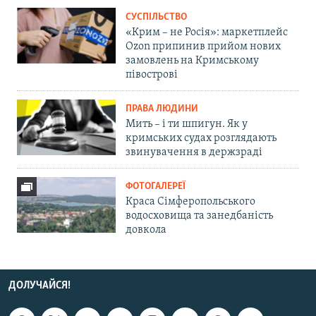
СУСПІЛЬСТВО
«Крим – не Росія»: маркетплейс
Ozon припинив прийом нових
замовлень на Кримському
півострові
ПРАВА ЛЮДИНИ
Мить – і ти шпигун. Як у
кримських судах розглядають
звинувачення в держзраді
ФОТОГАЛЕРЕЇ
Краса Сімферопольського
водосховища та занедбаність
довкола
ДОЛУЧАЙСЯ!