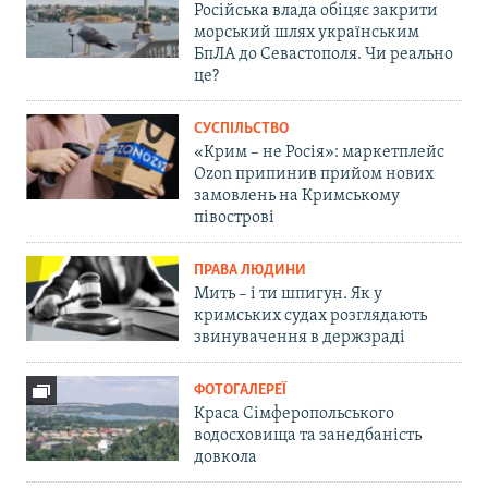
Російська влада обіцяє закрити
морський шлях українським
БпЛА до Севастополя. Чи реально
це?
СУСПІЛЬСТВО
«Крим – не Росія»: маркетплейс
Ozon припинив прийом нових
замовлень на Кримському
півострові
ПРАВА ЛЮДИНИ
Мить – і ти шпигун. Як у
кримських судах розглядають
звинувачення в держзраді
ФОТОГАЛЕРЕЇ
Краса Сімферопольського
водосховища та занедбаність
довкола