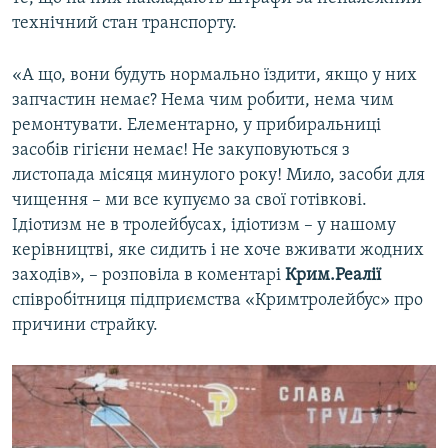
ВІДЕОУРОКИ «ELIFBE»
технічний стан транспорту.
Русский
СВІДЧЕННЯ ОКУПАЦІЇ
Qırımtatar
«А що, вони будуть нормально їздити, якщо у них
УКРАЇНСЬКА ПРОБЛЕМА КРИМУ
запчастин немає? Нема чим робити, нема чим
ремонтувати. Елементарно, у прибиральниці
ДОЛУЧАЙСЯ!
ІНФОГРАФІКА
засобів гігієни немає! Не закуповуються з
листопада місяця минулого року! Мило, засоби для
чищення – ми все купуємо за свої готівкові.
Усі сайти RFE/RL
Ідіотизм не в тролейбусах, ідіотизм – у нашому
керівництві, яке сидить і не хоче вживати жодних
заходів», – розповіла в коментарі
Крим.Реалії
співробітниця підприємства «Кримтролейбус» про
причини страйку.