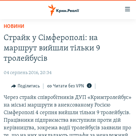
Доступність
посилання
Перейти
НОВИНИ
до
НОВИНИ
Страйк у Сімферополі: на
основного
ВОДА.КРИМ
матеріалу
маршрут вийшли тільки 9
ВІДЕО ТА ФОТО
Перейти
тролейбусів
до
ПОЛІТИКА
основної
04 серпень 2016, 20:34
БЛОГИ
навігації
Перейти
Поділитись
Читати без VPN
ПОГЛЯД
до
Через страйк співробітників ДУП «Кримтролейбус»
ІНТЕРВ'Ю
пошуку
на міські маршрути в анексованому Росією
ВСЕ ЗА ДЕНЬ
Сімферополі 4 серпня вийшли тільки 9 тролейбусів.
СПЕЦПРОЕКТИ
Працівники підприємства виступили проти дій
керівництва, зокрема водії тролейбусів заявили про
ЯК ОБІЙТИ БЛОКУВАННЯ
ДЕПОРТАЦІЯ
те, що на них накладають штрафи за неналежний