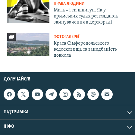
ПРАВА ЛЮДИНИ
Мить – і ти шпигун. Як у
кримських судах розглядають
звинувачення в держзраді
ФОТОГАЛЕРЕЇ
Краса Сімферопольського
водосховища та занедбаність
довкола
ДОЛУЧАЙСЯ!
ПІДТРИМКА
ІНФО