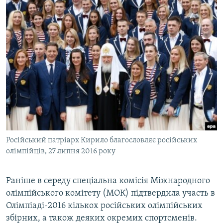
ВІДЕОУРОКИ «ELIFBE»
Русский
СВІДЧЕННЯ ОКУПАЦІЇ
Qırımtatar
УКРАЇНСЬКА ПРОБЛЕМА КРИМУ
ДОЛУЧАЙСЯ!
ІНФОГРАФІКА
Усі сайти RFE/RL
Російський патріарх Кирило благословляє російських
олімпійців, 27 липня 2016 року
Раніше в середу спеціальна комісія Міжнародного
олімпійського комітету (МОК) підтвердила участь в
Олімпіаді-2016 кількох російських олімпійських
збірних, а також деяких окремих спортсменів.