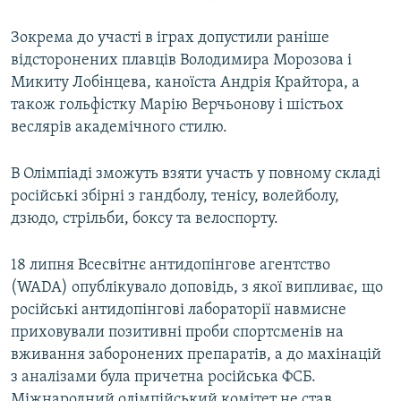
Зокрема до участі в іграх допустили раніше
відсторонених плавців Володимира Морозова і
Микиту Лобінцева, каноїста Андрія Крайтора, а
також гольфістку Марію Верчьонову і шістьох
веслярів академічного стилю.
В Олімпіаді зможуть взяти участь у повному складі
російські збірні з гандболу, тенісу, волейболу,
дзюдо, стрільби, боксу та велоспорту.
18 липня Всесвітнє антидопінгове агентство
(WADA) опублікувало доповідь, з якої випливає, що
російські антидопінгові лабораторії навмисне
приховували позитивні проби спортсменів на
вживання заборонених препаратів, а до махінацій
з аналізами була причетна російська ФСБ.
Міжнародний олімпійський комітет не став