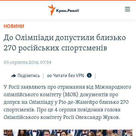
Доступність
посилання
Перейти
НОВИНИ
до
НОВИНИ
До Олімпіади допустили близько
основного
ВОДА.КРИМ
матеріалу
270 російських спортсменів
ВІДЕО ТА ФОТО
Перейти
до
05 серпень 2016, 07:54
ПОЛІТИКА
основної
БЛОГИ
Поділитись
Читати без VPN
навігації
Перейти
ПОГЛЯД
У Росії заявляють про отримання від Міжнародного
до
олімпійського комітету (МОК) документів про
ІНТЕРВ'Ю
пошуку
допуск на Олімпіаду у Ріо-де-Жанейро близько 270
ВСЕ ЗА ДЕНЬ
спортсменів. Про це 4 серпня повідомив голова
Олімпійського комітету Росії Олександр Жуков.
СПЕЦПРОЕКТИ
ЯК ОБІЙТИ БЛОКУВАННЯ
ДЕПОРТАЦІЯ