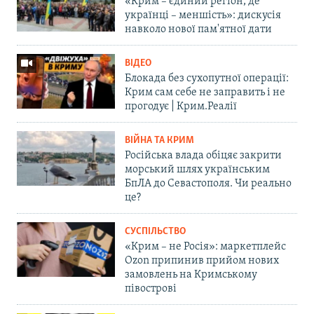
«Крим – єдиний регіон, де
українці – меншість»: дискусія
навколо нової пам'ятної дати
ВІДЕО
Блокада без сухопутної операції:
Крим сам себе не заправить і не
прогодує | Крим.Реалії
ВІЙНА ТА КРИМ
Російська влада обіцяє закрити
морський шлях українським
БпЛА до Севастополя. Чи реально
це?
СУСПІЛЬСТВО
«Крим – не Росія»: маркетплейс
Ozon припинив прийом нових
замовлень на Кримському
півострові