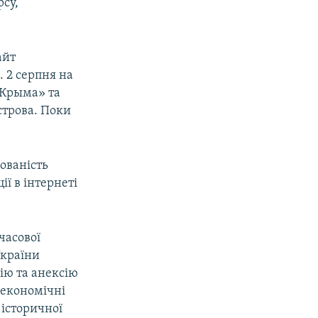
су,
айт
. 2 серпня на
 Крыма» та
строва. Поки
бованість
ї в інтернеті
часової
України
ію та анексію
 економічні
 історичної