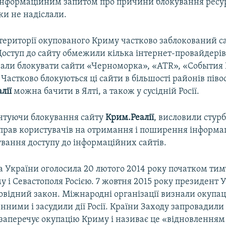
 інформаційним запитом про причини блокування ресур
ки не надіслали.
 території окупованого Криму частково заблокований с
 Доступ до сайту обмежили кілька інтернет-провайдерів
очали блокувати сайти «Черноморка», «ATR», «События
астково блокуються ці сайти в більшості районів піво
лії
можна бачити в Ялті, а також у сусідній Росії.
нтуючи блокування сайту
Крим.Реалії
, висловили стур
рав користувачів на отримання і поширення інформаці
вання доступу до інформаційних сайтів.
а України оголосила 20 лютого 2014 року початком тим
у і Севастополя Росією. 7 жовтня 2015 року президент 
овідний закон. Міжнародні організації визнали окупац
ними і засудили дії Росії. Країни Заходу запровадили
я заперечує окупацію Криму і називає це «відновленням