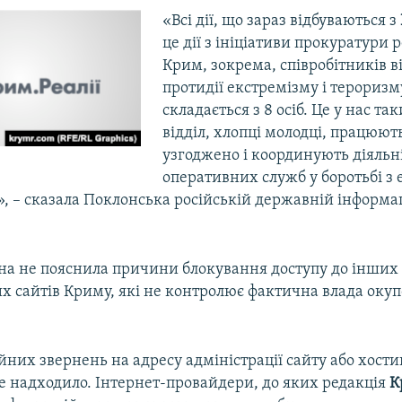
«Всі дії, що зараз відбуваються з
це дії з ініціативи прокуратури 
Крим, зокрема, співробітників в
протидії екстремізму і тероризм
складається з 8 осіб. Це у нас та
відділ, хлопці молодці, працюют
узгоджено і координують діяльні
оперативних служб у боротьбі з
», – сказала Поклонська російській державній інформа
на не пояснила причини блокування доступу до інших
х сайтів Криму, які не контролює фактична влада оку
них звернень на адресу адміністрації сайту або хости
е надходило. Інтернет-провайдери, до яких редакція
К