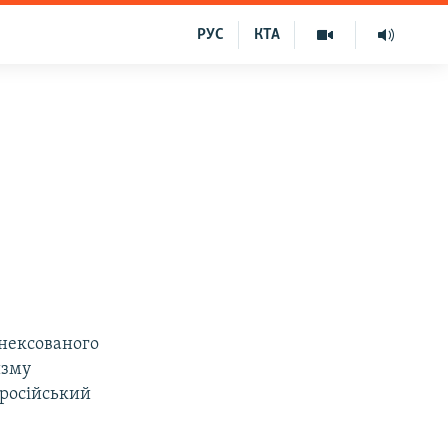
РУС
КТА
ї
анексованого
изму
 російський