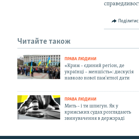
справедливост
Поділитис
Читайте також
ПРАВА ЛЮДИНИ
«Крим – єдиний регіон, де
українці – меншість»: дискусія
навколо нової пам'ятної дати
ПРАВА ЛЮДИНИ
Мить – і ти шпигун. Як у
кримських судах розглядають
звинувачення в держзраді
Русский