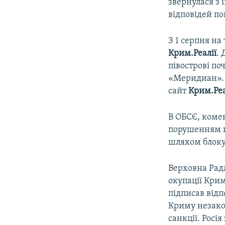
звернулася з
відповідей по
З 1 серпня на
Крим.Реалії
.
півострові п
«Меридиан». Ч
сайт
Крим.Реа
В ОБСЄ, коме
порушенням п
шляхом блоку
Верховна Рад
окупації Крим
підписав відп
Криму незакон
санкції. Росі