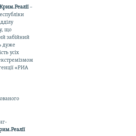
Крим.Реалії
–
республіки
ідділу
у, що
кий забійний
ь дуже
сть усіх
 екстремізмом
генції «РИА
пованого
нг-
рим.Реалії