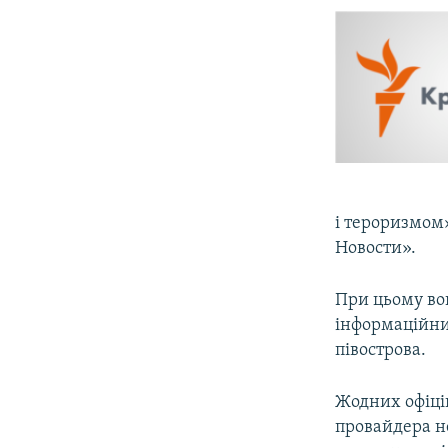
ВІДЕОУРОКИ «ELIFBE»
СВІДЧЕННЯ ОКУПАЦІЇ
УКРАЇНСЬКА ПРОБЛЕМА КРИМУ
ІНФОГРАФІКА
і тероризмом
Новости».
При цьому во
інформаційни
півострова.
Жодних офіцій
провайдера н