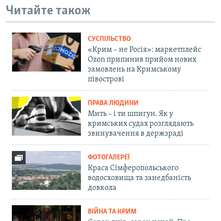
Читайте також
СУСПІЛЬСТВО
«Крим – не Росія»: маркетплейс
Ozon припинив прийом нових
замовлень на Кримському
півострові
ПРАВА ЛЮДИНИ
Мить – і ти шпигун. Як у
кримських судах розглядають
звинувачення в держзраді
ФОТОГАЛЕРЕЇ
Краса Сімферопольського
водосховища та занедбаність
довкола
ВІЙНА ТА КРИМ