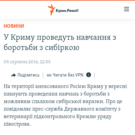
Доступність
посилання
Перейти
НОВИНИ
до
НОВИНИ
У Криму проведуть навчання з
основного
ВОДА.КРИМ
матеріалу
боротьби з сибіркою
ВІДЕО ТА ФОТО
Перейти
до
05 серпень 2016, 22:55
ПОЛІТИКА
основної
БЛОГИ
Поділитись
Читати без VPN
навігації
Перейти
ПОГЛЯД
На території анексованого Росією Криму у вересні
до
планують проведення навчань з боротьби з
ІНТЕРВ'Ю
пошуку
можливим спалахом сибірської виразки. Про це
ВСЕ ЗА ДЕНЬ
повідомляє прес-служба Державного комітету з
ветеринарії підконтрольного Кремлю уряду
СПЕЦПРОЕКТИ
півострова.
ЯК ОБІЙТИ БЛОКУВАННЯ
ДЕПОРТАЦІЯ