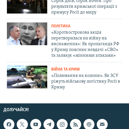
Сорок днів, сорок ночей. Про
результати кримської операції з
примусу Росії до миру
ПОЛІТИКА
«Короткострокова акція
перетворилася на війну на
виснаження»: Як пропаганда РФ
у Криму пояснює невдачі «СВО»
та залякує «мінними атаками»
ВІЙНА ТА КРИМ
«Полювання на колони». Як ЗСУ
ріжуть військову логістику Росії в
Криму
ДОЛУЧАЙСЯ!