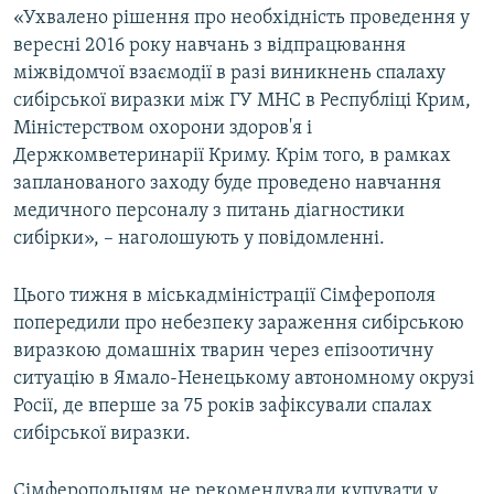
«Ухвалено рішення про необхідність проведення у
ВІДЕОУРОКИ «ELIFBE»
Русский
вересні 2016 року навчань з відпрацювання
СВІДЧЕННЯ ОКУПАЦІЇ
міжвідомчої взаємодії в разі виникнень спалаху
Qırımtatar
сибірської виразки між ГУ МНС в Республіці Крим,
УКРАЇНСЬКА ПРОБЛЕМА КРИМУ
Міністерством охорони здоров'я і
ДОЛУЧАЙСЯ!
ІНФОГРАФІКА
Держкомветеринарії Криму. Крім того, в рамках
запланованого заходу буде проведено навчання
медичного персоналу з питань діагностики
сибірки», – наголошують у повідомленні.
Усі сайти RFE/RL
Цього тижня в міськадміністрації Сімферополя
попередили про небезпеку зараження сибірською
виразкою домашніх тварин через епізоотичну
ситуацію в Ямало-Ненецькому автономному окрузі
Росії, де вперше за 75 років зафіксували спалах
сибірської виразки.
Сімферопольцям не рекомендували купувати у