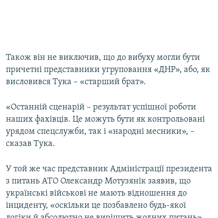
Також він не виключив, що до вибуху могли бути
причетні представники угруповання «ДНР», або, як
висловився Тука – «старший брат».
«Останній сценарій – результат успішної роботи
наших фахівців. Це можуть бути як контрольовані
урядом спецслужби, так і «народні месники», –
сказав Тука.
У той же час представник Адміністрації президента
з питань АТО Олександр Мотузянік заявив, що
українські військові не мають відношення до
інциденту, «оскільки це позбавлено будь-якої
логіки й абсолютно не вирішить жодних питань».