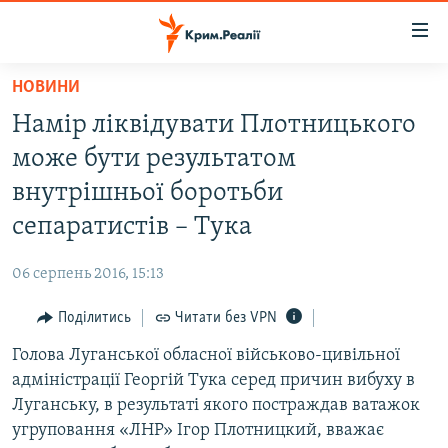
Доступність
посилання
Перейти
НОВИНИ
до
НОВИНИ
Намір ліквідувати Плотницького
основного
ВОДА.КРИМ
матеріалу
може бути результатом
ВІДЕО ТА ФОТО
Перейти
внутрішньої боротьби
до
ПОЛІТИКА
сепаратистів – Тука
основної
БЛОГИ
навігації
06 серпень 2016, 15:13
Перейти
ПОГЛЯД
до
Поділитись
Читати без VPN
ІНТЕРВ'Ю
пошуку
Голова Луганської обласної військово-цивільної
ВСЕ ЗА ДЕНЬ
адміністрації Георгій Тука серед причин вибуху в
СПЕЦПРОЕКТИ
Луганську, в результаті якого постраждав ватажок
угруповання «ЛНР» Ігор Плотницкий, вважає
ЯК ОБІЙТИ БЛОКУВАННЯ
ДЕПОРТАЦІЯ