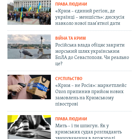
ПРАВА ЛЮДИНИ
«Крим – єдиний регіон, де
українці – меншість»: дискусія
навколо нової пам'ятної дати
ВІЙНА ТА КРИМ
Російська влада обіцяє закрити
морський шлях українським
БпЛА до Севастополя. Чи реально
це?
СУСПІЛЬСТВО
«Крим – не Росія»: маркетплейс
Ozon припинив прийом нових
замовлень на Кримському
півострові
ПРАВА ЛЮДИНИ
Мить – і ти шпигун. Як у
кримських судах розглядають
звинувачення в держзраді