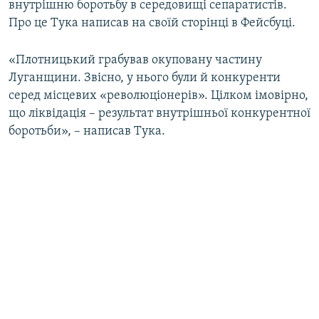
внутрішню боротьбу в середовищі сепаратистів.
ВІДЕОУРОКИ «ELIFBE»
Про це Тука написав на своїй сторінці в Фейсбуці.
Русский
СВІДЧЕННЯ ОКУПАЦІЇ
Qırımtatar
«Плотницький грабував окуповану частину
УКРАЇНСЬКА ПРОБЛЕМА КРИМУ
Луганщини. Звісно, у нього були й конкуренти
ДОЛУЧАЙСЯ!
ІНФОГРАФІКА
серед місцевих «революціонерів». Цілком імовірно,
що ліквідація – результат внутрішньої конкурентної
боротьби», – написав Тука.
Усі сайти RFE/RL