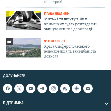
півострові
ПРАВА ЛЮДИНИ
Мить – і ти шпигун. Як у
кримських судах розглядають
звинувачення в держзраді
ФОТОГАЛЕРЕЇ
Краса Сімферопольського
водосховища та занедбаність
довкола
ДОЛУЧАЙСЯ!
ПІДТРИМКА