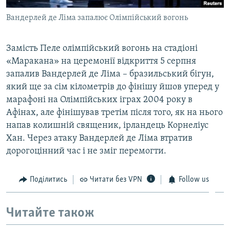
Вандерлей де Ліма запалює Олімпійський вогонь
Замість Пеле олімпійський вогонь на стадіоні
«Маракана» на церемонії відкриття 5 серпня
запалив Вандерлей де Ліма – бразильський бігун,
який ще за сім кілометрів до фінішу йшов уперед у
марафоні на Олімпійських іграх 2004 року в
Афінах, але фінішував третім після того, як на нього
напав колишній священик, ірландець Корнеліус
Хан. Через атаку Вандерлей де Ліма втратив
дорогоцінний час і не зміг перемогти.
Поділитись
Читати без VPN
Follow us
Читайте також