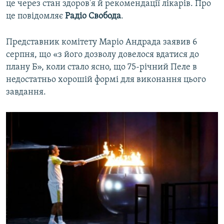
це через стан здоров'я й рекомендації лікарів. Про
ВІДЕОУРОКИ «ELIFBE»
це повідомляє
Радіо Свобода
.
Русский
СВІДЧЕННЯ ОКУПАЦІЇ
Qırımtatar
Представник комітету Маріо Андрада заявив 6
УКРАЇНСЬКА ПРОБЛЕМА КРИМУ
серпня, що «з його дозволу довелося вдатися до
ДОЛУЧАЙСЯ!
ІНФОГРАФІКА
плану Б», коли стало ясно, що 75-річний Пеле в
недостатньо хорошій формі для виконання цього
завдання.
Усі сайти RFE/RL