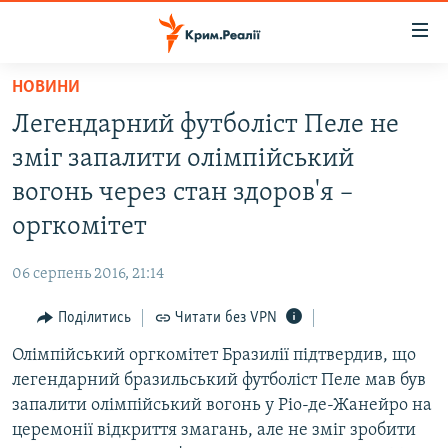
Доступність
посилання
Перейти
НОВИНИ
до
НОВИНИ
Легендарний футболіст Пеле не
основного
ВОДА.КРИМ
матеріалу
зміг запалити олімпійський
ВІДЕО ТА ФОТО
Перейти
вогонь через стан здоров'я –
до
ПОЛІТИКА
оргкомітет
основної
БЛОГИ
навігації
06 серпень 2016, 21:14
Перейти
ПОГЛЯД
до
Поділитись
Читати без VPN
ІНТЕРВ'Ю
пошуку
Олімпійський оргкомітет Бразилії підтвердив, що
ВСЕ ЗА ДЕНЬ
легендарний бразильський футболіст Пеле мав був
СПЕЦПРОЕКТИ
запалити олімпійський вогонь у Ріо-де-Жанейро на
церемонії відкриття змагань, але не зміг зробити
ЯК ОБІЙТИ БЛОКУВАННЯ
ДЕПОРТАЦІЯ