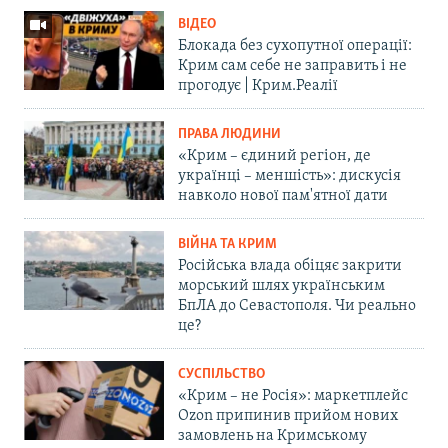
ВІДЕО
Блокада без сухопутної операції:
Крим сам себе не заправить і не
прогодує | Крим.Реалії
ПРАВА ЛЮДИНИ
«Крим – єдиний регіон, де
українці – меншість»: дискусія
навколо нової пам'ятної дати
ВІЙНА ТА КРИМ
Російська влада обіцяє закрити
морський шлях українським
БпЛА до Севастополя. Чи реально
це?
СУСПІЛЬСТВО
«Крим – не Росія»: маркетплейс
Ozon припинив прийом нових
замовлень на Кримському