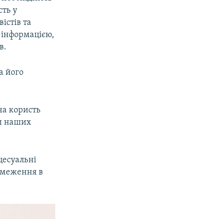
сть у
істів та
 інформацією,
в.
а його
на користь
ли наших
цесуальні
обмеження в