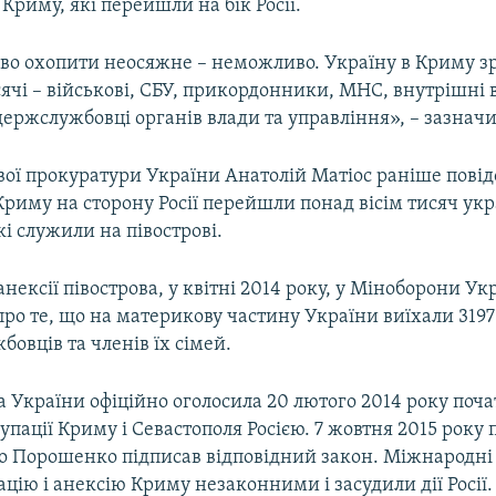
Криму, які перейшли на бік Росії.
во охопити неосяжне – неможливо. Україну в Криму з
ячі – військові, СБУ, прикордонники, МНС, внутрішні 
держслужбовці органів влади та управління», – зазнач
вої прокуратури України Анатолій Матіос раніше пові
 Криму на сторону Росії перейшли понад вісім тисяч ук
кі служили на півострові.
 анексії півострова, у квітні 2014 року, у Міноборони Ук
ро те, що на материкову частину України виїхали 3197
бовців та членів їх сімей.
 України офіційно оголосила 20 лютого 2014 року поч
упації Криму і Севастополя Росією. 7 жовтня 2015 року
о Порошенко підписав відповідний закон. Міжнародні 
цію і анексію Криму незаконними і засудили дії Росії.