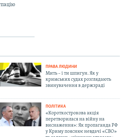
упацію
ПРАВА ЛЮДИНИ
Мить – і ти шпигун. Як у
кримських судах розглядають
звинувачення в держзраді
ПОЛІТИКА
«Короткострокова акція
перетворилася на війну на
виснаження»: Як пропаганда РФ
у Криму пояснює невдачі «СВО»