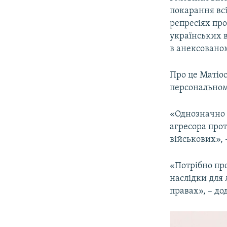
ВІДЕОУРОКИ «ELIFBE»
покарання всі
СВІДЧЕННЯ ОКУПАЦІЇ
репресіях про
українських в
УКРАЇНСЬКА ПРОБЛЕМА КРИМУ
в анексовано
ІНФОГРАФІКА
Про це Матіос
персонально
«Однозначно м
агресора про
військових», 
«Потрібно пр
наслідки для 
правах», – дод