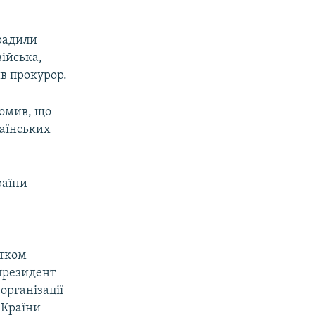
радили
війська,
ив прокурор.
домив, що
раїнських
раїни
атком
 президент
організації
 Країни