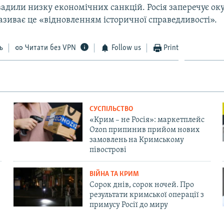
вадили низку економічних санкцій. Росія заперечує ок
називає це «відновленням історичної справедливості».
ь
Читати без VPN
Follow us
Print
СУСПІЛЬСТВО
«Крим – не Росія»: маркетплейс
Ozon припинив прийом нових
замовлень на Кримському
півострові
ВІЙНА ТА КРИМ
Сорок днів, сорок ночей. Про
результати кримської операції з
примусу Росії до миру