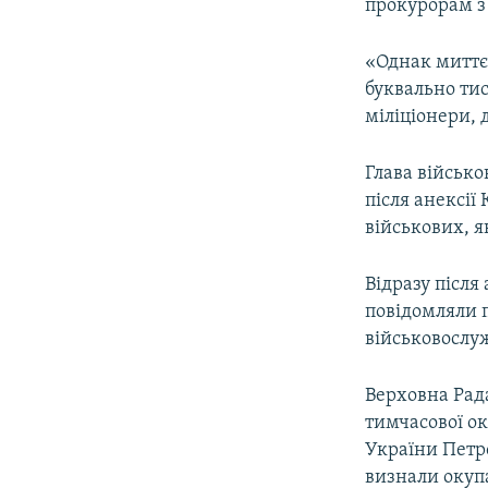
прокурорам з 
«Однак миттє
буквально тис
міліціонери, 
Глава військо
після анексії
військових, я
Відразу після
повідомляли п
військовослуж
Верховна Рада
тимчасової ок
України Петр
визнали окупа