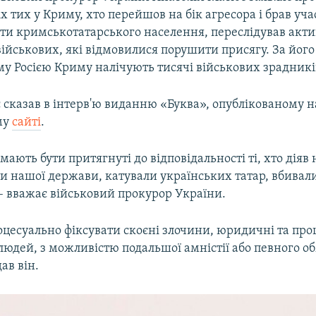
х тих у Криму, хто перейшов на бік агресора і брав уча
ти кримськотатарського населення, переслідував актив
ійськових, які відмовилися порушити присягу. За його
му Росією Криму налічують тисячі військових зрадникі
 сказав в інтерв'ю виданню «Буква», опублікованому н
му
сайті
.
ають бути притягнуті до відповідальності ті, хто діяв 
ти нашої держави, катували українських татар, вбива
– вважає військовий прокурор України.
оцесуально фіксувати скоєні злочини, юридичні та про
людей, з можливістю подальшої амністії або певного 
ав він.