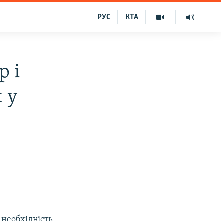
РУС
КТА
р і
 у
 необхідність