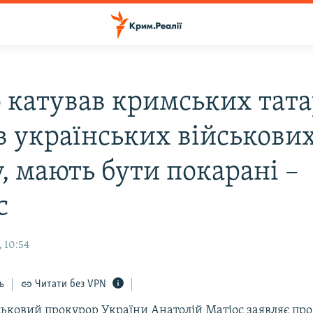
о катував кримських тата
в українських військових
, мають бути покарані –
с
 10:54
ь
Читати без VPN
ьковий прокурор України Анатолій Матіос заявляє про