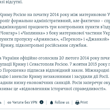
зі відсутні.
 Криму Росією на початку 2014 року між материковою У
проліг формально адміністративний, але фактично – с
 адмінкордоні працюють три контрольних пункти в'їзду
«Чонгар» і «Чаплинка» з боку материкової частини Укр
 пункти пропуску «Армянськ», «Перекоп» і «Джанкой» 
 Криму, підконтрольні російським службам.
 України офіційно оголосила 20 лютого 2014 року поч
упації Криму і Севастополя Росією. 7 жовтня 2015 року
о Порошенко підписав відповідний закон. Міжнародні 
цію і анексію Криму незаконними і засудили дії Росії.
вадили низку економічних санкцій. Росія заперечує ок
називає це «відновленням історичної справедливості».
ь
Читати без VPN
Follow us
Print