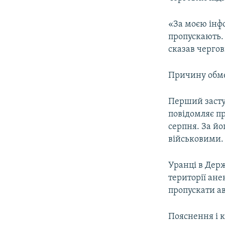
ВІДЕОУРОКИ «ELIFBE»
СВІДЧЕННЯ ОКУПАЦІЇ
«За моєю інф
пропускають. 
УКРАЇНСЬКА ПРОБЛЕМА КРИМУ
сказав черго
ІНФОГРАФІКА
Причину обме
Перший засту
повідомляє пр
серпня. За й
військовими.
Уранці в Дер
території ан
пропускати ав
Пояснення і к