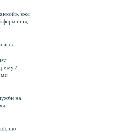
жанкой», вже
нформації», –
азвав.
лял
Криму 7
ими
лужби на
али
ції, що