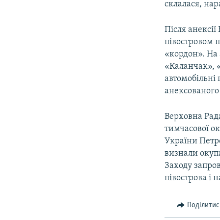
склалася, нара
Після анексії
півостровом 
«кордон». На
«Каланчак», 
автомобільні
анексованого
Верховна Рада
тимчасової ок
України Петр
визнали окупа
Заходу запро
півострова і 
Поділитис