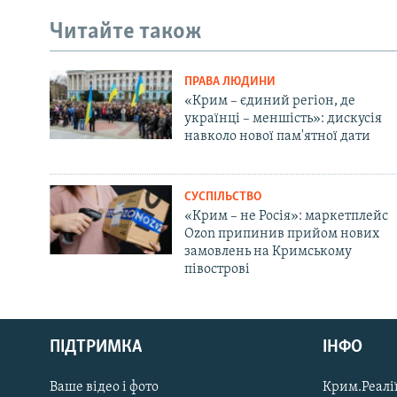
Читайте також
ПРАВА ЛЮДИНИ
«Крим – єдиний регіон, де
українці – меншість»: дискусія
навколо нової пам'ятної дати
СУСПІЛЬСТВО
«Крим – не Росія»: маркетплейс
Ozon припинив прийом нових
замовлень на Кримському
півострові
Русский
Qırımtatar
ПІДТРИМКА
ІНФО
Ваше відео і фото
Крим.Реалії
ДОЛУЧАЙСЯ!