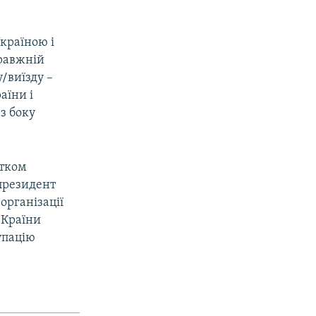
країною і
правжній
/виїзду –
аїни і
з боку
атком
 президент
організації
 Країни
упацію