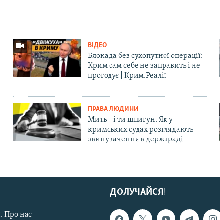
ВІДЕО
Блокада без сухопутної операції:
Крим сам себе не заправить і не
прогодує | Крим.Реалії
ПРАВА ЛЮДИНИ
Мить – і ти шпигун. Як у
кримських судах розглядають
звинувачення в держзраді
ДОЛУЧАЙСЯ!
. Про нас