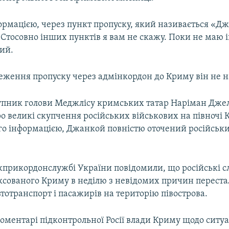
ормацією, через пункт пропуску, який називається «Д
Стосовно інших пунктів я вам не скажу. Поки не маю і
вий.
ження пропуску через адмінкордон до Криму він не н
пник голови Меджлісу кримських татар Наріман Дже
о великі скупчення російських військових на півночі 
ого інформацією, Джанкой повністю оточений російськ
жприкордонслужбі України повідомили, що російські с
ексованого Криму в неділю з невідомих причин перест
тотранспорт і пасажирів на територію півострова.
оментарі підконтрольної Росії влади Криму щодо ситуа