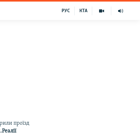
РУС
КТА
крили проїзд
Реалії