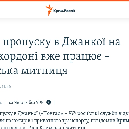
 пропуску в Джанкої на
кордоні вже працює –
ька митниця
 11:55
ь
Читати без VPN
опуску в Джанкої («Чонгар» –
КР
) російські служби від
для пасажирів і приватного транспорту, повідомив
Крим.
онтрольної Росії Кримської митниці.