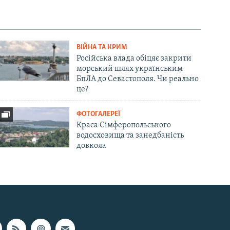
ВІЙНА ТА КРИМ
Російська влада обіцяє закрити
морський шлях українським
БпЛА до Севастополя. Чи реально
це?
ФОТОГАЛЕРЕЇ
Краса Сімферопольського
водосховища та занедбаність
довкола