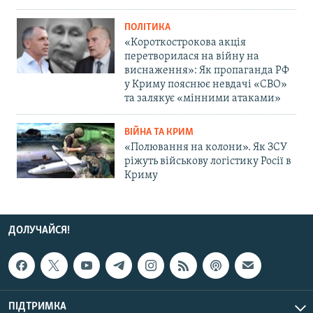
ПОЛІТИКА
«Короткострокова акція
перетворилася на війну на
виснаження»: Як пропаганда РФ
у Криму пояснює невдачі «СВО»
та залякує «мінними атаками»
ВІЙНА ТА КРИМ
«Полювання на колони». Як ЗСУ
ріжуть військову логістику Росії в
Криму
ДОЛУЧАЙСЯ!
ПІДТРИМКА