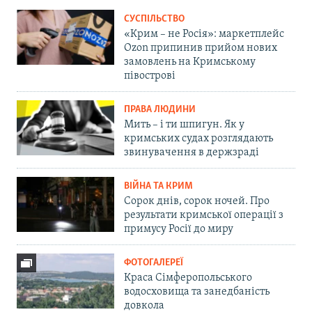
СУСПІЛЬСТВО
«Крим – не Росія»: маркетплейс
Ozon припинив прийом нових
замовлень на Кримському
півострові
ПРАВА ЛЮДИНИ
Мить – і ти шпигун. Як у
кримських судах розглядають
звинувачення в держзраді
ВІЙНА ТА КРИМ
Сорок днів, сорок ночей. Про
результати кримської операції з
примусу Росії до миру
ФОТОГАЛЕРЕЇ
Краса Сімферопольського
водосховища та занедбаність
довкола