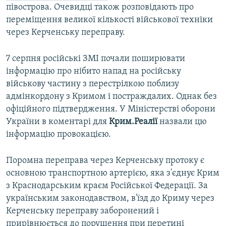
півострова. Очевидці також розповідають про
переміщення великої кількості військової техніки
через Керченську переправу.
7 серпня російські ЗМІ почали поширювати
інформацію про нібито напад на російську
військову частину з перестрілкою поблизу
адмінкордону з Кримом і постраждалих. Однак без
офіційного підтвердження. У Міністерстві оборони
України в коментарі для
Крим.Реалії
назвали цю
інформацію провокацією.
Поромна переправа через Керченську протоку є
основною транспортною артерією, яка з'єднує Крим
з Краснодарським краєм Російської Федерації. За
українським законодавством, в'їзд до Криму через
Керченську переправу заборонений і
прирівнюється до порушення при перетині