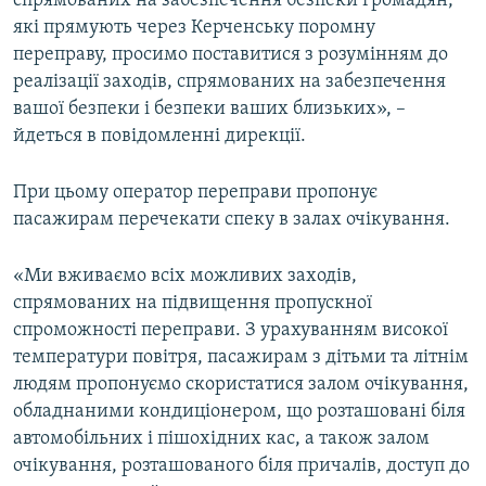
спрямованих на забезпечення безпеки громадян,
ВІДЕОУРОКИ «ELIFBE»
які прямують через Керченську поромну
Русский
переправу, просимо поставитися з розумінням до
СВІДЧЕННЯ ОКУПАЦІЇ
Qırımtatar
реалізації заходів, спрямованих на забезпечення
УКРАЇНСЬКА ПРОБЛЕМА КРИМУ
вашої безпеки і безпеки ваших близьких», –
йдеться в повідомленні дирекції.
ДОЛУЧАЙСЯ!
ІНФОГРАФІКА
При цьому оператор переправи пропонує
пасажирам перечекати спеку в залах очікування.
Усі сайти RFE/RL
«Ми вживаємо всіх можливих заходів,
спрямованих на підвищення пропускної
спроможності переправи. З урахуванням високої
температури повітря, пасажирам з дітьми та літнім
людям пропонуємо скористатися залом очікування,
обладнаними кондиціонером, що розташовані біля
автомобільних і пішохідних кас, а також залом
очікування, розташованого біля причалів, доступ до