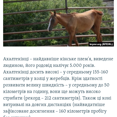
Ахалтекінці – найдавніше кінське плем'я, виведене
людиною, його родовід налічує 5.000 років.
Ахалтекінці досить високі – у середньому 155-160
сантиметрів у холці у жеребців. Крім здатності
розвивати велику швидкість – у середньому до 50
кілометрів на годину, вони ще можуть високо
стрибати (рекорд – 212 сантиметрів). Також ці коні
витривалі на довгих дистанціях (найвидатніше
зафіксоване досягнення – 160 кілометрів пробігу