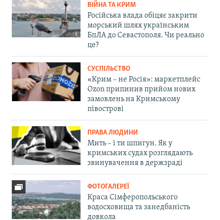
ВІЙНА ТА КРИМ
Російська влада обіцяє закрити
морський шлях українським
БпЛА до Севастополя. Чи реально
це?
СУСПІЛЬСТВО
«Крим – не Росія»: маркетплейс
Ozon припинив прийом нових
замовлень на Кримському
півострові
ПРАВА ЛЮДИНИ
Мить – і ти шпигун. Як у
кримських судах розглядають
звинувачення в держзраді
ФОТОГАЛЕРЕЇ
Краса Сімферопольського
водосховища та занедбаність
довкола