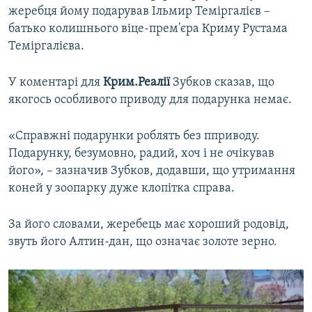
жеребця йому подарував Ільмир Теміргалієв –
ВІДЕОУРОКИ «ELIFBE»
Русский
батько колишнього віце-прем'єра Криму Рустама
СВІДЧЕННЯ ОКУПАЦІЇ
Теміргалієва.
Qırımtatar
УКРАЇНСЬКА ПРОБЛЕМА КРИМУ
У коментарі для
Крим.Реалії
Зубков сказав, що
ДОЛУЧАЙСЯ!
ІНФОГРАФІКА
якогось особливого приводу для подарунка немає.
«Справжні подарунки роблять без пприводу.
Усі сайти RFE/RL
Подарунку, безумовно, радий, хоч і не очікував
його», – зазначив Зубков, додавши, що утримання
коней у зоопарку дуже клопітка справа.
За його словами, жеребець має хороший родовід,
звуть його Алтин-дан, що означає золоте зерно.