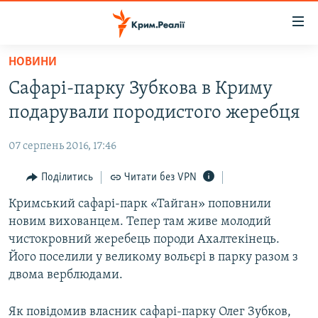
Доступність
посилання
Перейти
НОВИНИ
до
НОВИНИ
Сафарі-парку Зубкова в Криму
основного
ВОДА.КРИМ
матеріалу
подарували породистого жеребця
ВІДЕО ТА ФОТО
Перейти
до
07 серпень 2016, 17:46
ПОЛІТИКА
основної
БЛОГИ
Поділитись
Читати без VPN
навігації
Перейти
ПОГЛЯД
Кримський сафарі-парк «Тайган» поповнили
до
новим вихованцем. Тепер там живе молодий
ІНТЕРВ'Ю
пошуку
чистокровний жеребець породи Ахалтекінець.
ВСЕ ЗА ДЕНЬ
Його поселили у великому вольєрі в парку разом з
двома верблюдами.
СПЕЦПРОЕКТИ
ЯК ОБІЙТИ БЛОКУВАННЯ
ДЕПОРТАЦІЯ
Як повідомив власник сафарі-парку Олег Зубков,