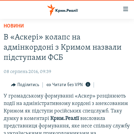
Доступність
посилання
Перейти
НОВИНИ
до
НОВИНИ
В «Аскері» колапс на
основного
ВОДА.КРИМ
матеріалу
адмінкордоні з Кримом назвали
ВІДЕО ТА ФОТО
Перейти
підступами ФСБ
до
ПОЛІТИКА
основної
08 серпень 2016, 09:39
БЛОГИ
навігації
Перейти
Поділитись
Читати без VPN
ПОГЛЯД
до
У громадському формуванні «Аскер» розцінюють
ІНТЕРВ'Ю
пошуку
події на адміністративному кордоні з анексованим
ВСЕ ЗА ДЕНЬ
Кримом як підступи російських спецслужб. Таку
СПЕЦПРОЕКТИ
думку в коментарі
Крим.Реалії
висловила
представниця формування, яке несе спільну службу
ЯК ОБІЙТИ БЛОКУВАННЯ
ДЕПОРТАЦІЯ
з українськими прикордонниками на