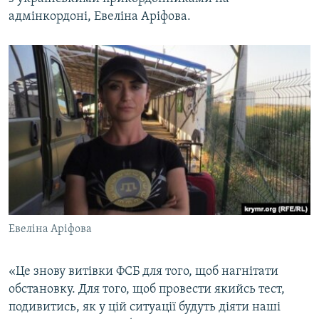
ВІДЕОУРОКИ «ELIFBE»
адмінкордоні, Евеліна Аріфова.
Русский
СВІДЧЕННЯ ОКУПАЦІЇ
Qırımtatar
УКРАЇНСЬКА ПРОБЛЕМА КРИМУ
ДОЛУЧАЙСЯ!
ІНФОГРАФІКА
Усі сайти RFE/RL
Евеліна Аріфова
«Це знову витівки ФСБ для того, щоб нагнітати
обстановку. Для того, щоб провести якийсь тест,
подивитись, як у цій ситуації будуть діяти наші