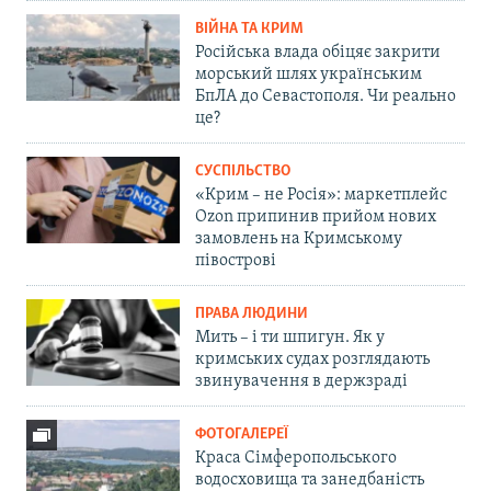
ВІЙНА ТА КРИМ
Російська влада обіцяє закрити
морський шлях українським
БпЛА до Севастополя. Чи реально
це?
СУСПІЛЬСТВО
«Крим – не Росія»: маркетплейс
Ozon припинив прийом нових
замовлень на Кримському
півострові
ПРАВА ЛЮДИНИ
Мить – і ти шпигун. Як у
кримських судах розглядають
звинувачення в держзраді
ФОТОГАЛЕРЕЇ
Краса Сімферопольського
водосховища та занедбаність