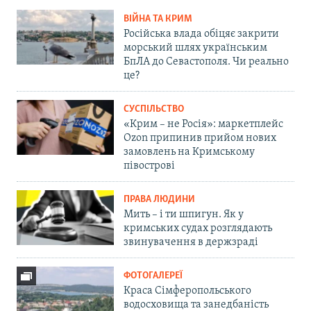
ВІЙНА ТА КРИМ
Російська влада обіцяє закрити
морський шлях українським
БпЛА до Севастополя. Чи реально
це?
СУСПІЛЬСТВО
«Крим – не Росія»: маркетплейс
Ozon припинив прийом нових
замовлень на Кримському
півострові
ПРАВА ЛЮДИНИ
Мить – і ти шпигун. Як у
кримських судах розглядають
звинувачення в держзраді
ФОТОГАЛЕРЕЇ
Краса Сімферопольського
водосховища та занедбаність