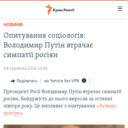
Доступність
посилання
Перейти
НОВИНИ
до
НОВИНИ
Опитування соціологів:
основного
ВОДА.КРИМ
матеріалу
Володимир Путін втрачає
ВІДЕО ТА ФОТО
Перейти
симпатії росіян
до
ПОЛІТИКА
основної
08 серпень 2016, 12:45
БЛОГИ
навігації
Перейти
Поділитись
Читати без VPN
ПОГЛЯД
до
Президент Росії Володимир Путін втрачає симпатії
ІНТЕРВ'Ю
пошуку
росіян, байдужість до нього виросла за останні
ВСЕ ЗА ДЕНЬ
півтора року. Це випливає з опитування
«Левада-
СПЕЦПРОЕКТИ
центру»
.
ЯК ОБІЙТИ БЛОКУВАННЯ
ДЕПОРТАЦІЯ