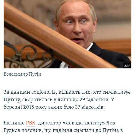
ВІДЕОУРОКИ «ELIFBE»
Русский
СВІДЧЕННЯ ОКУПАЦІЇ
Qırımtatar
УКРАЇНСЬКА ПРОБЛЕМА КРИМУ
ДОЛУЧАЙСЯ!
ІНФОГРАФІКА
Усі сайти RFE/RL
Володимир Путін
За даними соціологів, кількість тих, хто симпатизує
Путіну, скоротилась у липні до 29 відсотків. У
березні 2015 року таких було 37 відсотків.
Як пише
РБК
, директор «Левада-центру» Лев
Гудков пояснив, що падіння симпатії до Путіна в