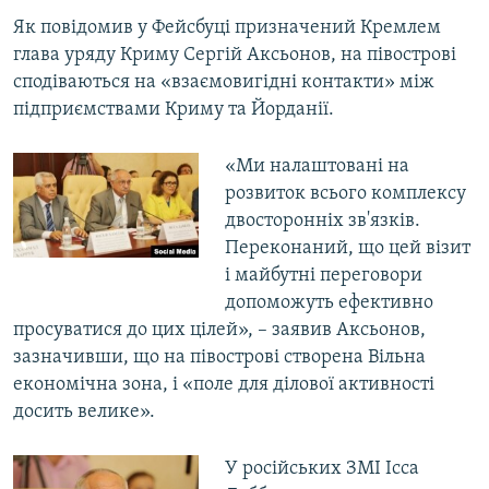
ВІДЕОУРОКИ «ELIFBE»
Як повідомив у Фейсбуці призначений Кремлем
Русский
глава уряду Криму Сергій Аксьонов, на півострові
СВІДЧЕННЯ ОКУПАЦІЇ
Qırımtatar
сподіваються на «взаємовигідні контакти» між
УКРАЇНСЬКА ПРОБЛЕМА КРИМУ
підприємствами Криму та Йорданії.
ДОЛУЧАЙСЯ!
ІНФОГРАФІКА
«Ми налаштовані на
розвиток всього комплексу
двосторонніх зв'язків.
Усі сайти RFE/RL
Переконаний, що цей візит
і майбутні переговори
допоможуть ефективно
просуватися до цих цілей», – заявив Аксьонов,
зазначивши, що на півострові створена Вільна
економічна зона, і «поле для ділової активності
досить велике».
У російських ЗМІ Ісса