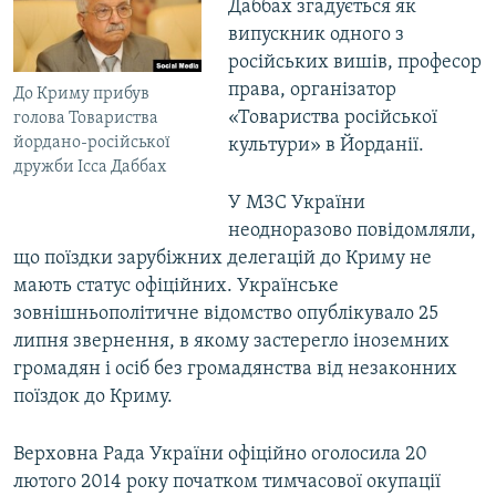
Даббах згадується як
випускник одного з
російських вишів, професор
права, організатор
До Криму прибув
«Товариства російської
голова Товариства
йордано-російської
культури» в Йорданії.
дружби Ісса Даббах
У МЗС України
неодноразово повідомляли,
що поїздки зарубіжних делегацій до Криму не
мають статус офіційних. Українське
зовнішньополітичне відомство опублікувало 25
липня звернення, в якому застерегло іноземних
громадян і осіб без громадянства від незаконних
поїздок до Криму.
Верховна Рада України офіційно оголосила 20
лютого 2014 року початком тимчасової окупації