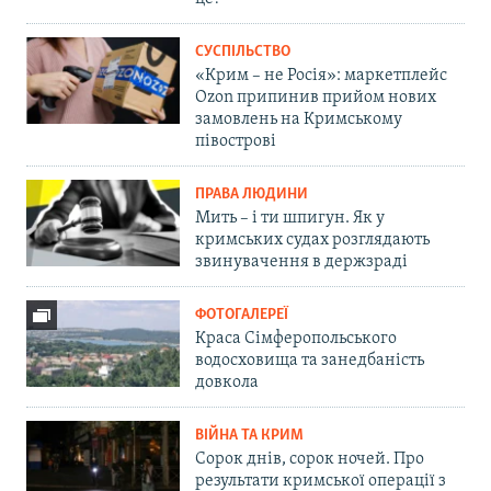
СУСПІЛЬСТВО
«Крим – не Росія»: маркетплейс
Ozon припинив прийом нових
замовлень на Кримському
півострові
ПРАВА ЛЮДИНИ
Мить – і ти шпигун. Як у
кримських судах розглядають
звинувачення в держзраді
ФОТОГАЛЕРЕЇ
Краса Сімферопольського
водосховища та занедбаність
довкола
ВІЙНА ТА КРИМ
Сорок днів, сорок ночей. Про
результати кримської операції з