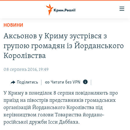
Доступність
посилання
Перейти
НОВИНИ
до
НОВИНИ
Аксьонов у Криму зустрівся з
основного
ВОДА.КРИМ
матеріалу
групою громадян із Йорданського
ВІДЕО ТА ФОТО
Перейти
Королівства
до
ПОЛІТИКА
основної
08 серпень 2016, 19:49
БЛОГИ
навігації
Перейти
Поділитись
Читати без VPN
ПОГЛЯД
до
У Криму в понеділок 8 серпня повідомляють про
ІНТЕРВ'Ю
пошуку
приїзд на півострів представників громадських
ВСЕ ЗА ДЕНЬ
організацій Йорданського Королівства під
СПЕЦПРОЕКТИ
керівництвом голови Товариства йордано-
російської дружби Ісси Даббаха.
ЯК ОБІЙТИ БЛОКУВАННЯ
ДЕПОРТАЦІЯ