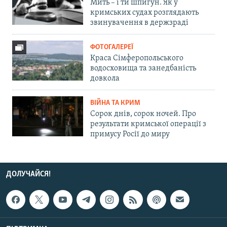
Мить – і ти шпигун. Як у
кримських судах розглядають
звинувачення в держзраді
ФОТОГАЛЕРЕЇ
Краса Сімферопольського
водосховища та занедбаність
довкола
ВІЙНА ТА КРИМ
Сорок днів, сорок ночей. Про
результати кримської операції з
примусу Росії до миру
ДОЛУЧАЙСЯ!