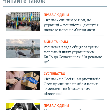
Читайте також
ПРАВА ЛЮДИНИ
«Крим – єдиний регіон, де
українці – меншість»: дискусія
навколо нової пам'ятної дати
ВІЙНА ТА КРИМ
Російська влада обіцяє закрити
морський шлях українським
БпЛА до Севастополя. Чи реально
це?
СУСПІЛЬСТВО
«Крим – не Росія»: маркетплейс
Ozon припинив прийом нових
замовлень на Кримському
півострові
ПРАВА ЛЮДИНИ