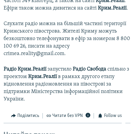
частоті 549 кілогерц, а також на сайті
Крим.Реалії
.
Ефіри також можна дивитися на сайті
Крим.Реалії
.
Слухати радіо можна на більшій частині території
Кримського півострова. Жителі Криму можуть
безкоштовно телефонувати в ефір за номером 8 800
100 69 26, писати на адресу
crimea.reality@gmail.com.
Радіо Крим.Реалії
запустило
Радіо Свобода
спільно з
проектом
Крим.Реалії
в рамках другого етапу
відновлення радіомовлення на півострові за
підтримки Міністерства інформаційної політики
України.
Поділитись
Читати без VPN
Follow us