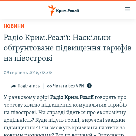
Доступність
посилання
Перейти
НОВИНИ
до
НОВИНИ
Радіо Крим.Реалії: Наскільки
основного
ВОДА.КРИМ
матеріалу
обґрунтоване підвищення тарифів
ВІДЕО ТА ФОТО
Перейти
на півострові
до
ПОЛІТИКА
основної
09 серпень 2016, 08:05
БЛОГИ
навігації
Перейти
Поділитись
Читати без VPN
ПОГЛЯД
до
У ранковому ефірі
Радіо Крим.Реалії
говорять про
ІНТЕРВ'Ю
пошуку
чергову хвилю підвищення комунальних тарифів
ВСЕ ЗА ДЕНЬ
на півострові. Чи справді йдеться про економічну
СПЕЦПРОЕКТИ
доцільність? Куди підуть гроші, виручені завдяки
підвищенню? І чи зможуть кримчани платити за
ЯК ОБІЙТИ БЛОКУВАННЯ
ДЕПОРТАЦІЯ
новими рахунками? Все це ведучий – Олександр