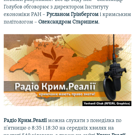
ВІДЕОУРОКИ «ELIFBE»
Голубов обговорює з директором Інституту
Русский
економіки РАН –
Русланом Грінбергом
і кримським
СВІДЧЕННЯ ОКУПАЦІЇ
Qırımtatar
політологом –
Олександром Старишем
.
УКРАЇНСЬКА ПРОБЛЕМА КРИМУ
ДОЛУЧАЙСЯ!
ІНФОГРАФІКА
Усі сайти RFE/RL
Радіо Крим.Реалії
можна слухати з понеділка по
п'ятницю о 8:35 і 18:30 на середніх хвилях на