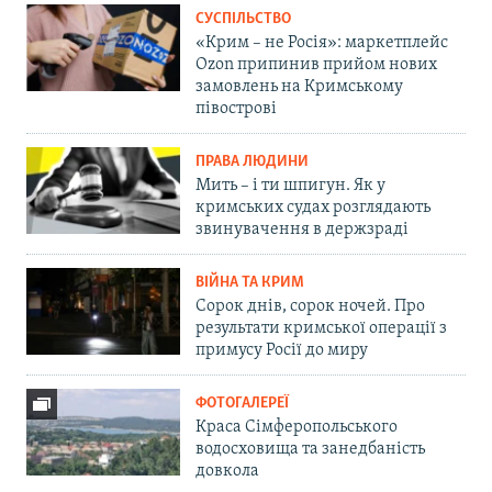
СУСПІЛЬСТВО
«Крим – не Росія»: маркетплейс
Ozon припинив прийом нових
замовлень на Кримському
півострові
ПРАВА ЛЮДИНИ
Мить – і ти шпигун. Як у
кримських судах розглядають
звинувачення в держзраді
ВІЙНА ТА КРИМ
Сорок днів, сорок ночей. Про
результати кримської операції з
примусу Росії до миру
ФОТОГАЛЕРЕЇ
Краса Сімферопольського
водосховища та занедбаність
довкола