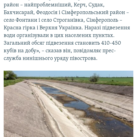
район – найпроблемніший, Керч, Судак,
ВІДЕОУРОКИ «ELIFBE»
Русский
Бахчисарай, Феодосія і Сімферопольський район –
СВІДЧЕННЯ ОКУПАЦІЇ
село Фонтани і село Строганівка, Сімферополь –
Qırımtatar
Красна гірка і Верхня Українка. Наразі підвезення
УКРАЇНСЬКА ПРОБЛЕМА КРИМУ
води організували в цих населених пунктах.
ДОЛУЧАЙСЯ!
ІНФОГРАФІКА
Загальний обсяг підвезення становить 410-450
кубів на добу», – сказав він, повідомляє прес-
служба нинішнього уряду півострова.
Усі сайти RFE/RL