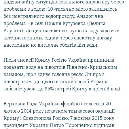
надзвичайну ситуацію локального характеру через
проблеми з водою: 10-тисячне місто залишилось
без центрального водопроводу. Аналогічна
проблема – в селі Нижня Кутузовка (Велика
Алушта). До цих населених пунктів воду завозять
автоцистернами, однак через спекотну погоду
населенню не вистачає обсягів цієї води.
Після анексії Криму Росією Україна припинила
подавати воду на півострів Північно-Кримським
каналом, що з'єднує головне русло Дніпра з
півостровом. До цього в такий спосіб Україна
забезпечувала до 85% потреб Криму в прісній воді.
Верховна Рада України офіційно оголосила 20
лютого 2014 року початком тимчасової окупації
Криму і Севастополя Росією. 7 жовтня 2015 року
президент України Петро Порошенко підписав