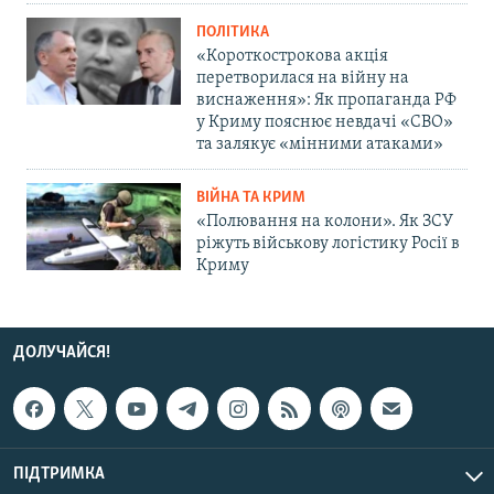
ПОЛІТИКА
«Короткострокова акція
перетворилася на війну на
виснаження»: Як пропаганда РФ
у Криму пояснює невдачі «СВО»
та залякує «мінними атаками»
ВІЙНА ТА КРИМ
«Полювання на колони». Як ЗСУ
ріжуть військову логістику Росії в
Криму
ДОЛУЧАЙСЯ!
ПІДТРИМКА