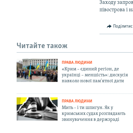
Заходу запро
півострова і 
Поділитис
Читайте також
ПРАВА ЛЮДИНИ
«Крим – єдиний регіон, де
українці – меншість»: дискусія
навколо нової пам'ятної дати
ПРАВА ЛЮДИНИ
Мить – і ти шпигун. Як у
кримських судах розглядають
звинувачення в держзраді