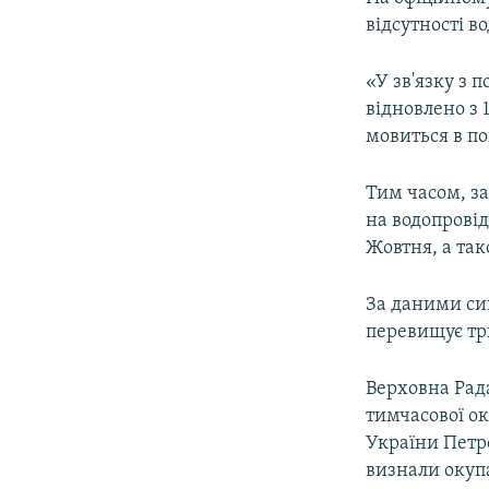
ВІДЕОУРОКИ «ELIFBE»
відсутності во
СВІДЧЕННЯ ОКУПАЦІЇ
«У зв'язку з 
УКРАЇНСЬКА ПРОБЛЕМА КРИМУ
відновлено з 
ІНФОГРАФІКА
мовиться в по
Тим часом, за
на водопровід
Жовтня, а так
За даними син
перевищує три
Верховна Рада
тимчасової ок
України Петр
визнали окупа