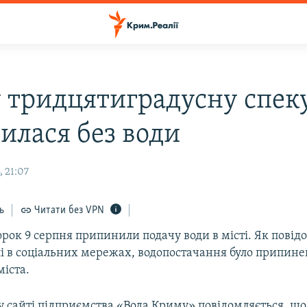
у тридцятиградусну спек
илася без води
 21:07
ь
Читати без VPN
торок 9 серпня припинили подачу води в місті. Як пові
лі в соціальних мережах, водопостачання було припине
міста.
у сайті підприємства «Вода Криму» повідомляється, 