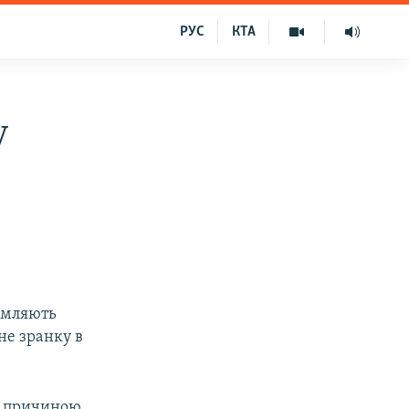
РУС
КТА
у
домляють
не зранку в
що причиною