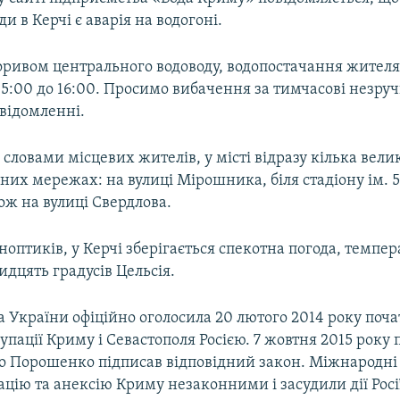
ди в Керчі є аварія на водогоні.
поривом центрального водоводу, водопостачання жителя
15:00 до 16:00. Просимо вибачення за тимчасові незруч
відомленні.
 словами місцевих жителів, у місті відразу кілька вел
них мережах: на вулиці Мірошника, біля стадіону ім. 
ож на вулиці Свердлова.
оптиків, у Керчі зберігається спекотна погода, темпер
дцять градусів Цельсія.
 України офіційно оголосила 20 лютого 2014 року поч
упації Криму і Севастополя Росією. 7 жовтня 2015 року
о Порошенко підписав відповідний закон. Міжнародні 
цію та анексію Криму незаконними і засудили дії Росі