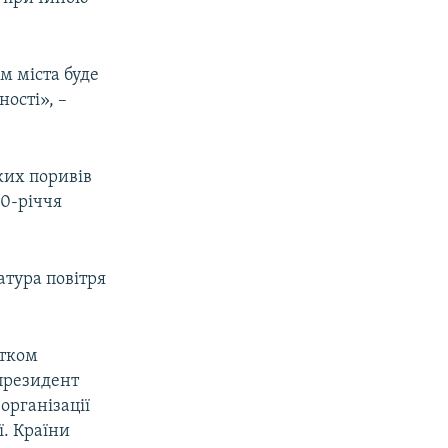
м міста буде
ності», –
иких поривів
50-річчя
атура повітря
атком
 президент
організації
ї. Країни