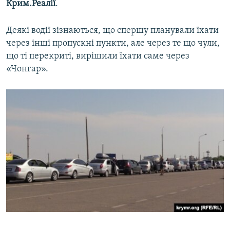
Крим.Реалії
.
ВІДЕОУРОКИ «ELIFBE»
Русский
СВІДЧЕННЯ ОКУПАЦІЇ
Деякі водії зізнаються, що спершу планували їхати
Qırımtatar
через інші пропускні пункти, але через те що чули,
УКРАЇНСЬКА ПРОБЛЕМА КРИМУ
що ті перекриті, вирішили їхати саме через
ДОЛУЧАЙСЯ!
ІНФОГРАФІКА
«Чонгар».
Усі сайти RFE/RL