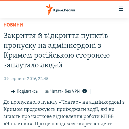
Доступність
посилання
Перейти
НОВИНИ
до
НОВИНИ
Закриття й відкриття пунктів
основного
ВОДА.КРИМ
матеріалу
пропуску на адмінкордоні з
ВІДЕО ТА ФОТО
Перейти
Кримом російською стороною
до
ПОЛІТИКА
заплутало людей
основної
БЛОГИ
навігації
09 серпень 2016, 22:45
Перейти
ПОГЛЯД
до
Поділитись
Читати без VPN
ІНТЕРВ'Ю
пошуку
До пропускного пункту «Чонгар» на адмінкордоні з
ВСЕ ЗА ДЕНЬ
Кримом продовжують приїжджати водії, які не
СПЕЦПРОЕКТИ
знають про часткове відновлення роботи КПВВ
«Чаплинка». Про це повідомляє кореспондент
ЯК ОБІЙТИ БЛОКУВАННЯ
ДЕПОРТАЦІЯ