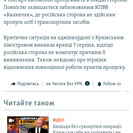
«Чонгар» автомобілі пропускають в обидві сторони.
Повністю залишається заблокованим КПВВ
«Каланчак», де російська сторона не здійснює
пропуск осіб і транспортних засобів.
Критична ситуація на адмінкордоні з Кримським
півостровом виникла вранці 7 серпня, відтоді
російська сторона не коментує причини її
виникнення. Також невідомо про терміни
відновлення повноцінної роботи пунктів пропуску.
Поділитись
Читати без VPN
Follow us
Читайте також
ВІДЕО
Блокада без сухопутної операції:
Крим сам себе не заправить і не