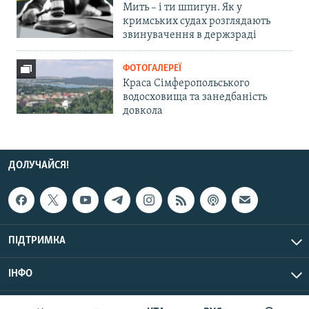
Мить – і ти шпигун. Як у
кримських судах розглядають
звинувачення в держзраді
ФОТОГАЛЕРЕЇ
Краса Сімферопольського
водосховища та занедбаність
довкола
ДОЛУЧАЙСЯ!
ПІДТРИМКА
ІНФО