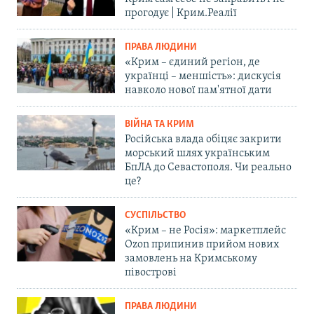
прогодує | Крим.Реалії
ПРАВА ЛЮДИНИ
«Крим – єдиний регіон, де
українці – меншість»: дискусія
навколо нової пам'ятної дати
ВІЙНА ТА КРИМ
Російська влада обіцяє закрити
морський шлях українським
БпЛА до Севастополя. Чи реально
це?
СУСПІЛЬСТВО
«Крим – не Росія»: маркетплейс
Ozon припинив прийом нових
замовлень на Кримському
півострові
ПРАВА ЛЮДИНИ