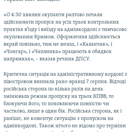
ВІДЕОУРОКИ «ELIFBE»
Русский
«О 4:30 хвилин окупанти раптово почали
СВІДЧЕННЯ ОКУПАЦІЇ
Qırımtatar
здійснювати пропуск на усіх трьох контрольних
УКРАЇНСЬКА ПРОБЛЕМА КРИМУ
пунктах в’їзду і виїзду на адмінкордоні з тимчасово
окупованим Кримом. Оформлення здійснюється
ДОЛУЧАЙСЯ!
ІНФОГРАФІКА
вкрай повільно, тим не менш, і «Каланчак», і
«Чонгар», і «Чаплинка» працюють в обидвох
напрямках», – вказав речник ДПСУ.
Усі сайти RFE/RL
Критична ситуація на адміністративному кордоні з
півостровом виникла рано-вранці 7 серпня. Відтоді
російська сторона по кілька разів на день
змінювала режим пропуску на трьох КПВВ, то
блокуючи його, то поновлюючи повністю чи
частково, лише в один бік. Російська сторона, як і
раніше, не коментує ситуацію з пропуском на
адмінкордоні. Також нічого не відомо про терміни