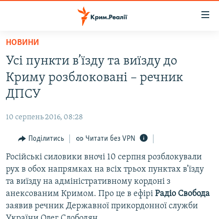
Доступність
посилання
Перейти
НОВИНИ
до
НОВИНИ
Усі пункти в’їзду та виїзду до
основного
ВОДА.КРИМ
матеріалу
Криму розблоковані – речник
ВІДЕО ТА ФОТО
Перейти
ДПСУ
до
ПОЛІТИКА
основної
10 серпень 2016, 08:28
БЛОГИ
навігації
Перейти
Поділитись
Читати без VPN
ПОГЛЯД
до
Російські силовики вночі 10 серпня розблокували
ІНТЕРВ'Ю
пошуку
рух в обох напрямках на всіх трьох пунктах в’їзду
ВСЕ ЗА ДЕНЬ
та виїзду на адміністративному кордоні з
СПЕЦПРОЕКТИ
анексованим Кримом. Про це в ефірі
Радіо Свобода
заявив речник Державної прикордонної служби
ЯК ОБІЙТИ БЛОКУВАННЯ
ДЕПОРТАЦІЯ
України Олег Слободян.