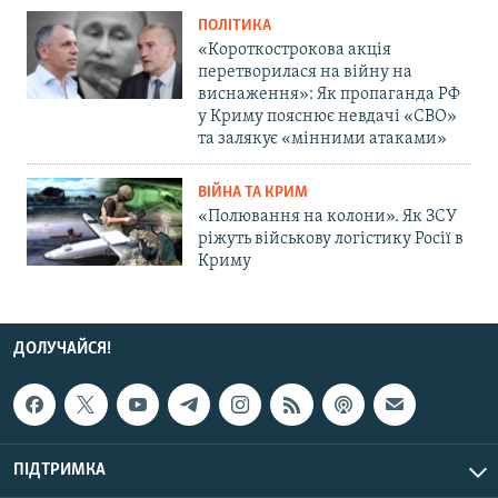
ПОЛІТИКА
«Короткострокова акція
перетворилася на війну на
виснаження»: Як пропаганда РФ
у Криму пояснює невдачі «СВО»
та залякує «мінними атаками»
ВІЙНА ТА КРИМ
«Полювання на колони». Як ЗСУ
ріжуть військову логістику Росії в
Криму
ДОЛУЧАЙСЯ!
ПІДТРИМКА