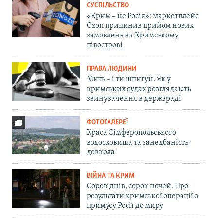
СУСПІЛЬСТВО
«Крим – не Росія»: маркетплейс
Ozon припинив прийом нових
замовлень на Кримському
півострові
ПРАВА ЛЮДИНИ
Мить – і ти шпигун. Як у
кримських судах розглядають
звинувачення в держзраді
ФОТОГАЛЕРЕЇ
Краса Сімферопольського
водосховища та занедбаність
довкола
ВІЙНА ТА КРИМ
Сорок днів, сорок ночей. Про
результати кримської операції з
примусу Росії до миру