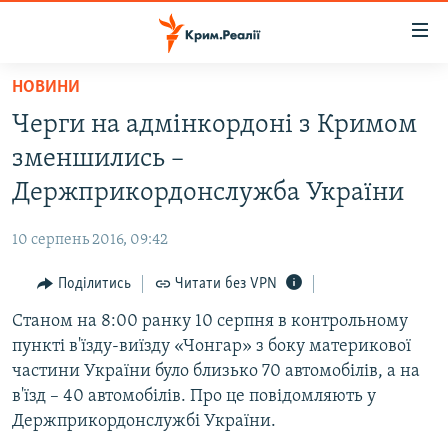
Доступність
посилання
Перейти
НОВИНИ
до
НОВИНИ
Черги на адмінкордоні з Кримом
основного
ВОДА.КРИМ
матеріалу
зменшились –
ВІДЕО ТА ФОТО
Перейти
Держприкордонслужба України
до
ПОЛІТИКА
основної
10 серпень 2016, 09:42
БЛОГИ
навігації
Перейти
Поділитись
Читати без VPN
ПОГЛЯД
до
Станом на 8:00 ранку 10 серпня в контрольному
ІНТЕРВ'Ю
пошуку
пункті в'їзду-виїзду «Чонгар» з боку материкової
ВСЕ ЗА ДЕНЬ
частини України було близько 70 автомобілів, а на
СПЕЦПРОЕКТИ
в'їзд – 40 автомобілів. Про це повідомляють у
Держприкордонслужбі України.
ЯК ОБІЙТИ БЛОКУВАННЯ
ДЕПОРТАЦІЯ