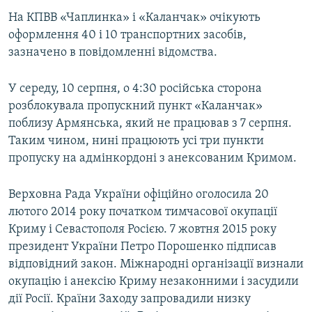
ВІДЕОУРОКИ «ELIFBE»
На КПВВ «Чаплинка» і «Каланчак» очікують
Русский
оформлення 40 і 10 транспортних засобів,
СВІДЧЕННЯ ОКУПАЦІЇ
Qırımtatar
зазначено в повідомленні відомства.
УКРАЇНСЬКА ПРОБЛЕМА КРИМУ
ДОЛУЧАЙСЯ!
У середу, 10 серпня, о 4:30 російська сторона
ІНФОГРАФІКА
розблокувала пропускний пункт «Каланчак»
поблизу Армянська, який не працював з 7 серпня.
Таким чином, нині працюють усі три пункти
Усі сайти RFE/RL
пропуску на адмінкордоні з анексованим Кримом.
Верховна Рада України офіційно оголосила 20
лютого 2014 року початком тимчасової окупації
Криму і Севастополя Росією. 7 жовтня 2015 року
президент України Петро Порошенко підписав
відповідний закон. Міжнародні організації визнали
окупацію і анексію Криму незаконними і засудили
дії Росії. Країни Заходу запровадили низку