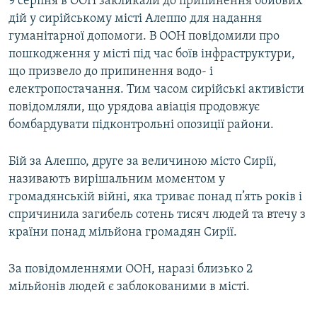
9 серпня в ООН закликали до припинення бойових
дій у сирійському місті Алеппо для надання
гуманітарної допомоги. В ООН повідомили про
пошкодження у місті під час боїв інфраструктури,
що призвело до припинення водо- і
електропостачання. Тим часом сирійські активісти
повідомляли, що урядова авіація продовжує
бомбардувати підконтрольні опозиції райони.
Бій за Алеппо, друге за величиною місто Сирії,
називають вирішальним моментом у
громадянській війні, яка триває понад п’ять років і
спричинила загибель сотень тисяч людей та втечу з
країни понад мільйона громадян Сирії.
За повідомленнями ООН, наразі близько 2
мільйонів людей є заблокованими в місті.