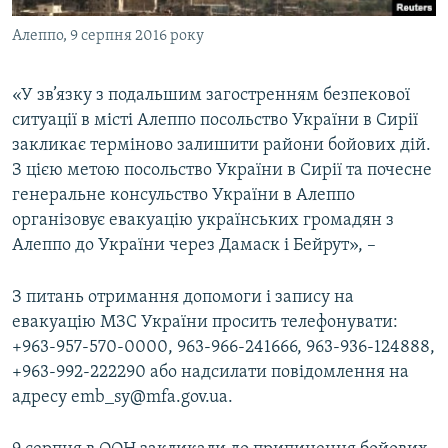
Алеппо, 9 серпня 2016 року
«У зв’язку з подальшим загостренням безпекової
ситуації в місті Алеппо посольство України в Сирії
закликає терміново залишити райони бойових дій.
З цією метою посольство України в Сирії та почесне
генеральне консульство України в Алеппо
організовує евакуацію українських громадян з
Алеппо до України через Дамаск і Бейрут», –
З питань отримання допомоги і запису на
евакуацію МЗС України просить телефонувати:
+963-957-570-0000, 963-966-241666, 963-936-124888,
+963-992-222290 або надсилати повідомлення на
адресу emb_sy@mfa.gov.ua.