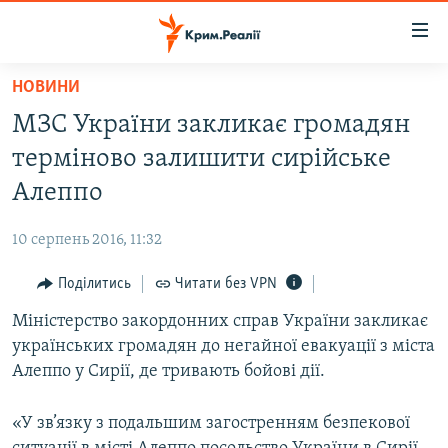
Доступність
посилання
Перейти
НОВИНИ
до
НОВИНИ
МЗС України закликає громадян
основного
ВОДА.КРИМ
матеріалу
терміново залишити сирійське
ВІДЕО ТА ФОТО
Перейти
Алеппо
до
ПОЛІТИКА
основної
10 серпень 2016, 11:32
БЛОГИ
навігації
Перейти
Поділитись
Читати без VPN
ПОГЛЯД
до
Міністерство закордонних справ України закликає
ІНТЕРВ'Ю
пошуку
українських громадян до негайної евакуації з міста
ВСЕ ЗА ДЕНЬ
Алеппо у Сирії, де тривають бойові дії.
СПЕЦПРОЕКТИ
«У зв’язку з подальшим загостренням безпекової
ЯК ОБІЙТИ БЛОКУВАННЯ
ДЕПОРТАЦІЯ