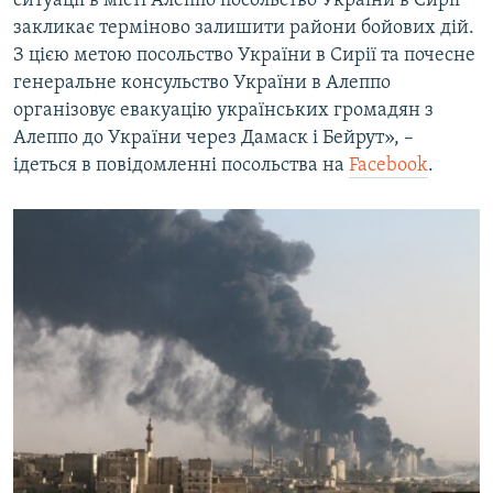
ситуації в місті Алеппо посольство України в Сирії
ВІДЕОУРОКИ «ELIFBE»
закликає терміново залишити райони бойових дій.
Русский
З цією метою посольство України в Сирії та почесне
СВІДЧЕННЯ ОКУПАЦІЇ
Qırımtatar
генеральне консульство України в Алеппо
УКРАЇНСЬКА ПРОБЛЕМА КРИМУ
організовує евакуацію українських громадян з
Алеппо до України через Дамаск і Бейрут», –
ДОЛУЧАЙСЯ!
ІНФОГРАФІКА
ідеться в повідомленні посольства на
Facebook
.
Усі сайти RFE/RL