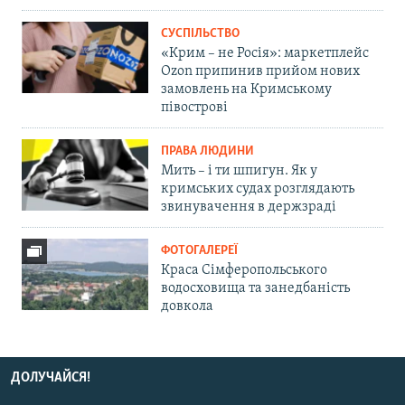
СУСПІЛЬСТВО
«Крим – не Росія»: маркетплейс
Ozon припинив прийом нових
замовлень на Кримському
півострові
ПРАВА ЛЮДИНИ
Мить – і ти шпигун. Як у
кримських судах розглядають
звинувачення в держзраді
ФОТОГАЛЕРЕЇ
Краса Сімферопольського
водосховища та занедбаність
довкола
ДОЛУЧАЙСЯ!