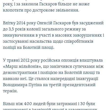
року, і за законом Гаскаров більше не може
клопотати про дострокове звільнення.
Влітку 2014 року Олексій Гаскаров був засуджений
до 3,5 років колонії загального режиму за
звинуваченням в участі в масових заворушеннях і
застосуванні насильства щодо співробітників
поліції на Болотній площі.
У травні 2012 року російська опозиція влаштувала
«Марш мільйонів», що закінчився сутичками між
демонстрантами і поліцією на Болотній площі та
навколо неї. Це сталося напередодні інавгурації
Володимира Путіна на третій президентський
термін.
Більш ніж 400 людей були затримані і 30 були