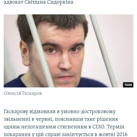
адвокат Світлана Сидоркіна.
ВІДЕОУРОКИ «ELIFBE»
Русский
СВІДЧЕННЯ ОКУПАЦІЇ
Qırımtatar
УКРАЇНСЬКА ПРОБЛЕМА КРИМУ
ДОЛУЧАЙСЯ!
ІНФОГРАФІКА
Усі сайти RFE/RL
Олексій Гаскаров
Гаскарову відмовили в умовно-достроковому
звільненні в червні, пояснивши таке рішення
одним непогашеним стягненням в СІЗО. Термін
покарання у цій справі закінчується в жовтні 2016