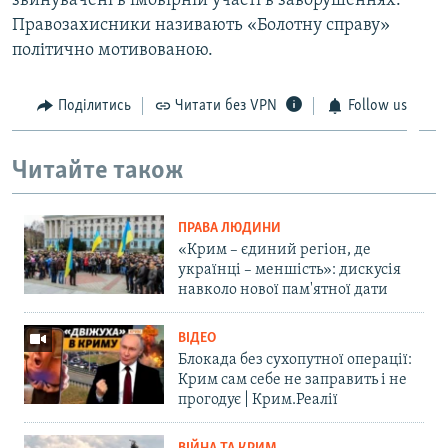
звинувачені в імовірній участі в заворушеннях.
Правозахисники називають «Болотну справу»
політично мотивованою.
Поділитись
Читати без VPN
Follow us
Читайте також
ПРАВА ЛЮДИНИ
«Крим – єдиний регіон, де
українці – меншість»: дискусія
навколо нової пам'ятної дати
ВІДЕО
Блокада без сухопутної операції:
Крим сам себе не заправить і не
прогодує | Крим.Реалії