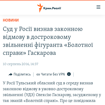
Доступність
посилання
Перейти
НОВИНИ
до
НОВИНИ
Суд у Росії визнав законною
основного
ВОДА.КРИМ
матеріалу
відмову в достроковому
ВІДЕО ТА ФОТО
Перейти
звільненні фігуранта «Болотної
до
ПОЛІТИКА
справи» Гаскарова
основної
БЛОГИ
навігації
10 серпень 2016, 14:37
Перейти
ПОГЛЯД
до
Поділитись
Читати без VPN
ІНТЕРВ'Ю
пошуку
У Росії Тульський обласний суд в середу визнав
ВСЕ ЗА ДЕНЬ
законною відмову в умовно-достроковому
СПЕЦПРОЕКТИ
звільненні (УДЗ) Олексію Гаскарову, засудженому у
так званій «Болотній справі». Про це повідомила
ЯК ОБІЙТИ БЛОКУВАННЯ
ДЕПОРТАЦІЯ