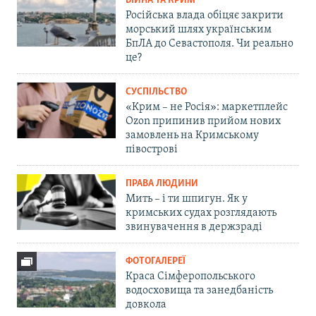
ВІЙНА ТА КРИМ
Російська влада обіцяє закрити
морський шлях українським
БпЛА до Севастополя. Чи реально
це?
СУСПІЛЬСТВО
«Крим – не Росія»: маркетплейс
Ozon припинив прийом нових
замовлень на Кримському
півострові
ПРАВА ЛЮДИНИ
Мить – і ти шпигун. Як у
кримських судах розглядають
звинувачення в держзраді
ФОТОГАЛЕРЕЇ
Краса Сімферопольського
водосховища та занедбаність
довкола