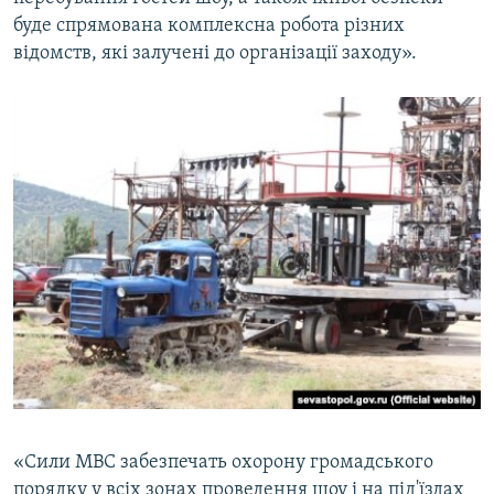
ВІДЕОУРОКИ «ELIFBE»
буде спрямована комплексна робота різних
Русский
відомств, які залучені до організації заходу».
СВІДЧЕННЯ ОКУПАЦІЇ
Qırımtatar
УКРАЇНСЬКА ПРОБЛЕМА КРИМУ
ДОЛУЧАЙСЯ!
ІНФОГРАФІКА
Усі сайти RFE/RL
«Сили МВС забезпечать охорону громадського
порядку у всіх зонах проведення шоу і на під'їздах