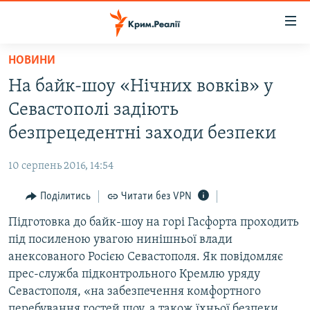
Доступність
посилання
Перейти
НОВИНИ
до
НОВИНИ
На байк-шоу «Нічних вовків» у
основного
ВОДА.КРИМ
матеріалу
Севастополі задіють
ВІДЕО ТА ФОТО
Перейти
безпрецедентні заходи безпеки
до
ПОЛІТИКА
основної
10 серпень 2016, 14:54
БЛОГИ
навігації
Перейти
Поділитись
Читати без VPN
ПОГЛЯД
до
Підготовка до байк-шоу на горі Гасфорта проходить
ІНТЕРВ'Ю
пошуку
під посиленою увагою нинішньої влади
ВСЕ ЗА ДЕНЬ
анексованого Росією Севастополя. Як повідомляє
СПЕЦПРОЕКТИ
прес-служба підконтрольного Кремлю уряду
Севастополя, «на забезпечення комфортного
ЯК ОБІЙТИ БЛОКУВАННЯ
ДЕПОРТАЦІЯ
перебування гостей шоу, а також їхньої безпеки