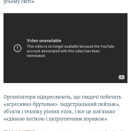
усьому світі».
Організатори підкреслюють, що глядачі побачать
«агресивно-брутально- індустріальний пейзаж»,
об'єкти і техніку різних епох, і все це пов'язано
«єдиною логікою і патріотичним поривом».