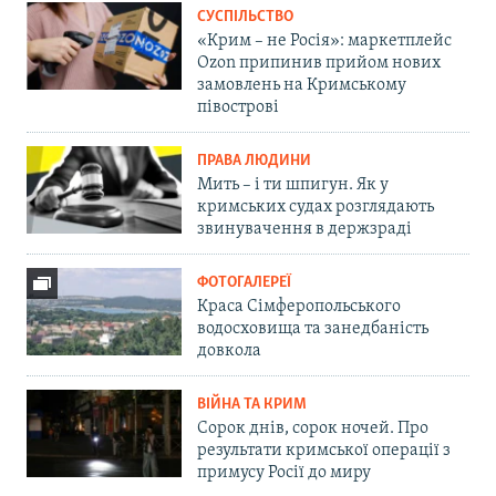
СУСПІЛЬСТВО
«Крим – не Росія»: маркетплейс
Ozon припинив прийом нових
замовлень на Кримському
півострові
ПРАВА ЛЮДИНИ
Мить – і ти шпигун. Як у
кримських судах розглядають
звинувачення в держзраді
ФОТОГАЛЕРЕЇ
Краса Сімферопольського
водосховища та занедбаність
довкола
ВІЙНА ТА КРИМ
Сорок днів, сорок ночей. Про
результати кримської операції з
примусу Росії до миру