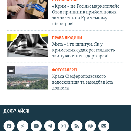
СУСПІЛЬСТВО
«Крим – не Росія»: маркетплейс
Ozon припинив прийом нових
замовлень на Кримському
півострові
ПРАВА ЛЮДИНИ
Мить – і ти шпигун. Як у
кримських судах розглядають
звинувачення в держзраді
ФОТОГАЛЕРЕЇ
Краса Сімферопольського
водосховища та занедбаність
довкола
ДОЛУЧАЙСЯ!