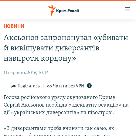
Доступність
посилання
Перейти
НОВИНИ
до
НОВИНИ
Аксьонов запропонував «убивати
основного
ВОДА.КРИМ
матеріалу
й вивішувати диверсантів
ВІДЕО ТА ФОТО
Перейти
навпроти кордону»
до
ПОЛІТИКА
основної
11 серпень 2016, 10:14
БЛОГИ
навігації
Перейти
Поділитись
Читати без VPN
ПОГЛЯД
до
Голова російського уряду окупованого Криму
ІНТЕРВ'Ю
пошуку
Сергій Аксьонов пообіцяв «адекватну реакцію» на
ВСЕ ЗА ДЕНЬ
дії «українських диверсантів» на півострові.
СПЕЦПРОЕКТИ
«З диверсантами треба вчиняти так само, як
ЯК ОБІЙТИ БЛОКУВАННЯ
ДЕПОРТАЦІЯ