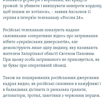
вчиняють фермери з воронами, які крадуть
ВІДЕОУРОКИ «ELIFBE»
урожай: їх убивати і вивішувати навпроти кордону,
Русский
щоб іншим не хотілося», – заявив Аксьонов 11
СВІДЧЕННЯ ОКУПАЦІЇ
Qırımtatar
серпня в інтерв’ю телеканалу «Россия 24».
УКРАЇНСЬКА ПРОБЛЕМА КРИМУ
ДОЛУЧАЙСЯ!
Російські телеканали показують надане
ІНФОГРАФІКА
силовиками «оперативне відео» про затримання
нібито «українських диверсантів», але
демонструють лише одну людину, яку називають
Усі сайти RFE/RL
жителем Запорізької області Євгеном Пановим.
При цьому особа затриманого не приховується, як
це буває при оперативній зйомці.
Також на поширюваних російськими джерелами
кадрах видно, як російські силовики в камуфляжі і
в балаклавах дістають із рюказака гранати,
детонатори, тротил, пакетики з червоним перцем.