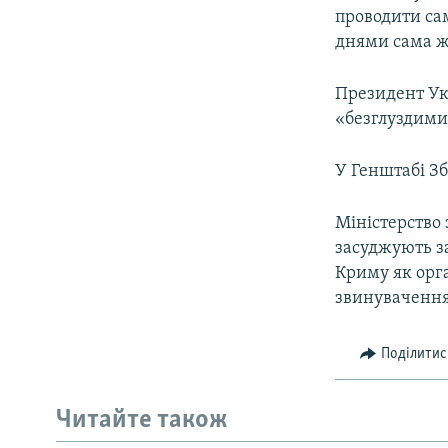
проводити са
днями сама ж
Президент Ук
«безглуздими
У Генштабі Зб
Міністерство 
засуджують за
Криму як орга
звинувачення 
Поділитис
Читайте також