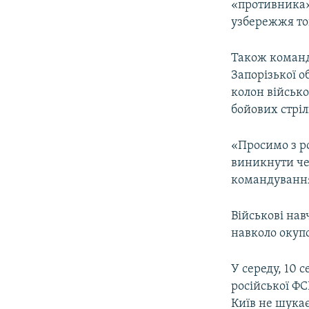
«противника»
узбережжя то
Також команд
Запорізької о
колон військо
бойових стріл
«Просимо з р
виникнути че
командування
Військові нав
навколо окуп
У середу, 10 
російської ФС
Київ не шукає