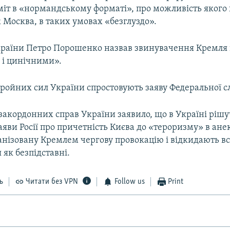
міт в «нормандському форматі», про можливість якого
 Москва, в таких умовах «безглуздо».
раїни Петро Порошенко назвав звинувачення Кремля
 і цинічними».
ройних сил України спростовують заяву Федеральної сл
закордонних справ України заявило, що в Україні рішу
яви Росії про причетність Києва до «тероризму» в ан
нізовану Кремлем чергову провокацію і відкидають всі
як безпідставні.
ь
Читати без VPN
Follow us
Print