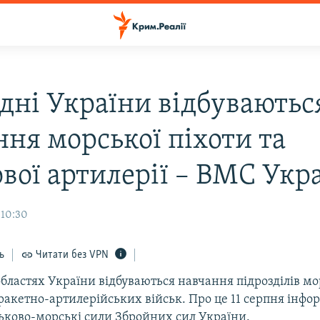
вдні України відбуваютьс
ння морської піхоти та
ової артилерії – ВМС Укр
 10:30
ь
Читати без VPN
бластях України відбуваються навчання підрозділів мо
ракетно-артилерійських військ. Про це 11 серпня інфо
ськово-морські сили Збройних сил України.