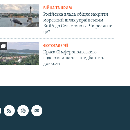
ВІЙНА ТА КРИМ
Російська влада обіцяє закрити
морський шлях українським
БпЛА до Севастополя. Чи реально
це?
ФОТОГАЛЕРЕЇ
Краса Сімферопольського
водосховища та занедбаність
довкола