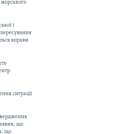
 морського
ької і
я пересування
уться вправи
уть
ентр
ення ситуації
 твердження
заявив, що
в, що