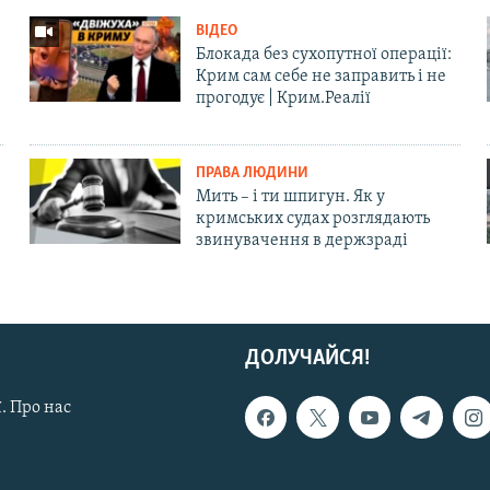
ВІДЕО
Блокада без сухопутної операції:
Крим сам себе не заправить і не
прогодує | Крим.Реалії
ПРАВА ЛЮДИНИ
Мить – і ти шпигун. Як у
кримських судах розглядають
звинувачення в держзраді
ДОЛУЧАЙСЯ!
. Про нас