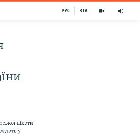
РУС
КТА
я
аїни
рської піхоти
рмують у