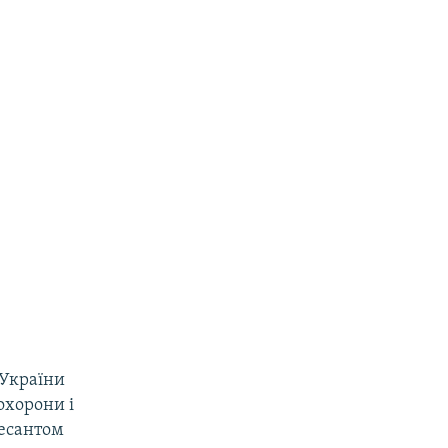
 України
охорони і
десантом