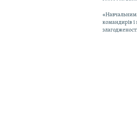
ВІДЕОУРОКИ «ELIFBE»
СВІДЧЕННЯ ОКУПАЦІЇ
«Навчальними
командирів і 
УКРАЇНСЬКА ПРОБЛЕМА КРИМУ
злагодженості
ІНФОГРАФІКА