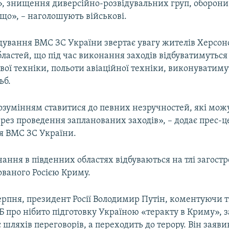
, знищення диверсійно-розвідувальних груп, оборони
що», – наголошують військові.
ування ВМС ЗС України звертає увагу жителів Херсонс
бластей, що під час виконання заходів відбуватимутьс
вої техніки, польоти авіаційної техніки, виконуватим
ьб.
озумінням ставитися до певних незручностей, які мож
рез проведення запланованих заходів», – додає прес-ц
 ВМС ЗС України.
чання в південних областях відбуваються на тлі загостр
ованого Росією Криму.
серпня, президент Росії Володимир Путін, коментуючи
Б про нібито підготовку Україною «теракту в Криму», 
 шляхів переговорів, а переходить до терору. Він заяви