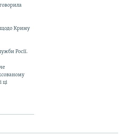
 говорила
 щодо Криму
ужби Росії.
че
ексованому
 ці