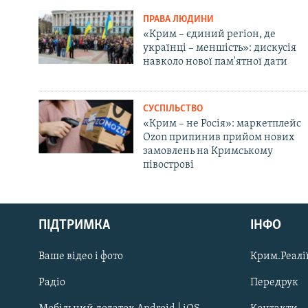
ПРАВА ЛЮДИНИ
«Крим – єдиний регіон, де
українці – меншість»: дискусія
навколо нової пам'ятної дати
СУСПІЛЬСТВО
«Крим – не Росія»: маркетплейс
Ozon припинив прийом нових
замовлень на Кримському
півострові
Русский
Qırımtatar
ПІДТРИМКА
ІНФО
Ваше відео і фото
Крим.Реалії
ДОЛУЧАЙСЯ!
Радіо
Передрук