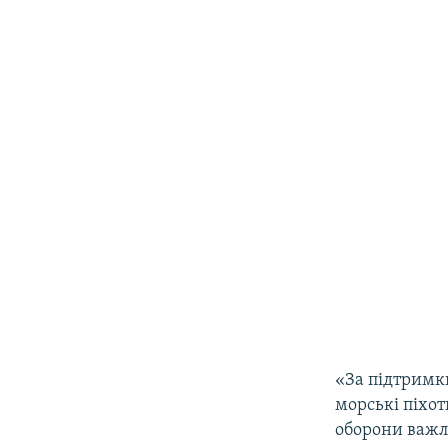
«За підтримки
морські піхот
оборони важли