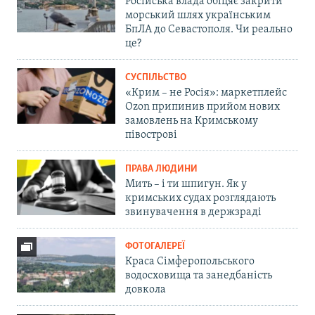
Російська влада обіцяє закрити
морський шлях українським
БпЛА до Севастополя. Чи реально
це?
СУСПІЛЬСТВО
«Крим – не Росія»: маркетплейс
Ozon припинив прийом нових
замовлень на Кримському
півострові
ПРАВА ЛЮДИНИ
Мить – і ти шпигун. Як у
кримських судах розглядають
звинувачення в держзраді
ФОТОГАЛЕРЕЇ
Краса Сімферопольського
водосховища та занедбаність
довкола