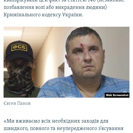
кваліфікували цей факт за статтею 146 (незаконне
ВІДЕОУРОКИ «ELIFBE»
позбавлення волі або викрадення людини)
Русский
Кримінального кодексу України.
СВІДЧЕННЯ ОКУПАЦІЇ
Qırımtatar
УКРАЇНСЬКА ПРОБЛЕМА КРИМУ
ДОЛУЧАЙСЯ!
ІНФОГРАФІКА
Усі сайти RFE/RL
Євген Панов
«Ми вживаємо всіх необхідних заходів для
швидкого, повного та неупередженого з’ясування