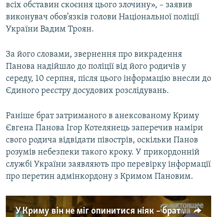
всіх обставин скоєння цього злочину», – заявив
виконувач обов’язків голови Національної поліції
України Вадим Троян.
За його словами, звернення про викрадення
Панова надійшло до поліції від його родичів у
середу, 10 серпня, після цього інформацію внесли до
Єдиного реєстру досудових розслідувань.
Раніше брат затриманого в анексованому Криму
Євгена Панова Ігор Котелянець заперечив наміри
свого родича відвідати півострів, оскільки Панов
розумів небезпеки такого кроку. У прикордонній
службі України заявляють про перевірку інформації
про перетин адмінкордону з Кримом Пановим.
У Криму він не міг опинитися ніяк – брат затриманого Євгена Панова