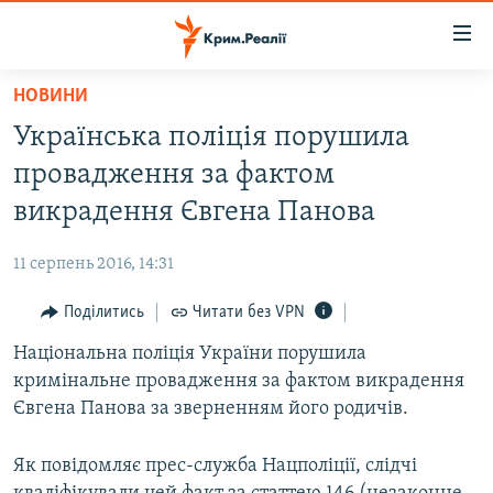
Доступність
посилання
Перейти
НОВИНИ
до
НОВИНИ
Українська поліція порушила
основного
ВОДА.КРИМ
матеріалу
провадження за фактом
ВІДЕО ТА ФОТО
Перейти
викрадення Євгена Панова
до
ПОЛІТИКА
основної
11 серпень 2016, 14:31
БЛОГИ
навігації
Перейти
Поділитись
Читати без VPN
ПОГЛЯД
до
Національна поліція України порушила
ІНТЕРВ'Ю
пошуку
кримінальне провадження за фактом викрадення
ВСЕ ЗА ДЕНЬ
Євгена Панова за зверненням його родичів.
СПЕЦПРОЕКТИ
Як повідомляє прес-служба Нацполіції, слідчі
ЯК ОБІЙТИ БЛОКУВАННЯ
ДЕПОРТАЦІЯ