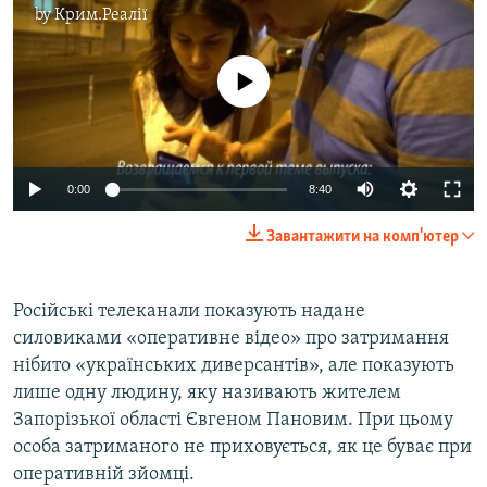
by
Крим.Реалії
No media source currently available
0:00
8:40
Завантажити на комп'ютер
Російські телеканали показують надане
силовиками «оперативне відео» про затримання
нібито «українських диверсантів», але показують
лише одну людину, яку називають жителем
Запорізької області Євгеном Пановим. При цьому
особа затриманого не приховується, як це буває при
оперативній зйомці.