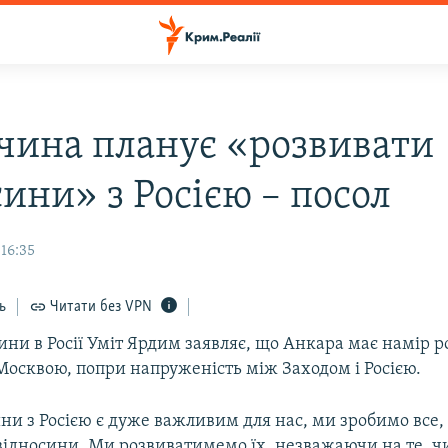
чина планує «розвивати
ини» з Росією – посол
 16:35
ь
Читати без VPN
ни в Росії Уміт Ярдим заявляє, що Анкара має намір 
Москвою, попри напруженість між Заходом і Росією.
ни з Росією є дуже важливим для нас, ми зробимо все,
відносини. Ми розвиватимемо їх, незважаючи на те, чи