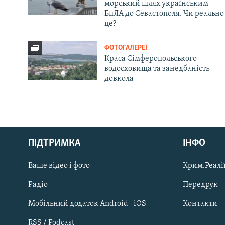
морський шлях українським
БпЛА до Севастополя. Чи реально
це?
ФОТОГАЛЕРЕЇ
Краса Сімферопольського
водосховища та занедбаність
довкола
Русский
ПІДТРИМКА
ІНФО
Qırımtatar
Ваше відео і фото
Крим.Реалії
ДОЛУЧАЙСЯ!
Радіо
Передрук
Мобільний додаток Android | iOS
Контакти
RSS / Podcast