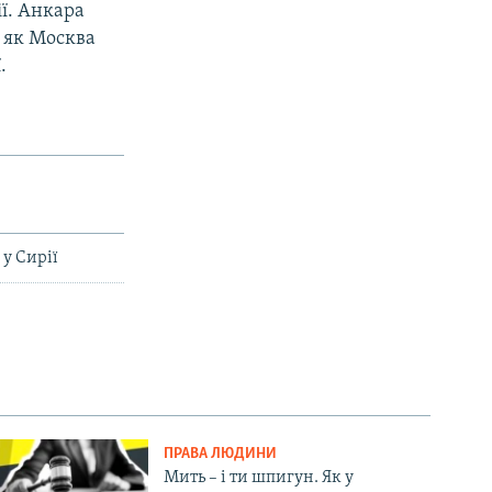
ї. Анкара
с як Москва
.
у Сирії
ПРАВА ЛЮДИНИ
Мить – і ти шпигун. Як у