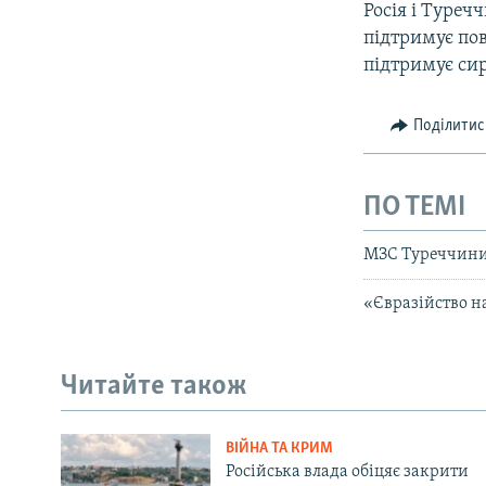
Росія і Туреч
підтримує пов
підтримує сир
Поділитис
ПО ТЕМІ
МЗС Туреччини:
«Євразійство на
Читайте також
ВІЙНА ТА КРИМ
Російська влада обіцяє закрити