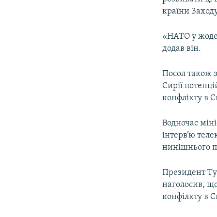
ВІДЕОУРОКИ «ELIFBE»
країни Заходу
СВІДЧЕННЯ ОКУПАЦІЇ
«НАТО у жоде
УКРАЇНСЬКА ПРОБЛЕМА КРИМУ
додав він.
ІНФОГРАФІКА
Посол також 
Сирії потенці
конфлікту в С
Водночас мін
інтерв’ю теле
нинішнього п
Президент Ту
наголосив, що
конфілкту в С