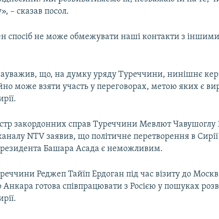
», – сказав посол.
н спосіб не може обмежувати наші контакти з іншими
зауважив, що, на думку уряду Туреччини, нинішнє кер
йно може взяти участь у переговорах, метою яких є в
ирії.
істр закордонних справ Туреччини Мевлют Чавушоглу 1
каналу NTV заявив, що політичне перетворення в Сирії
резидента Башара Асада є неможливим.
реччини Реджеп Тайїп Ердоган під час візиту до Москв
 Анкара готова співпрацювати з Росією у пошуках розв
ирії.