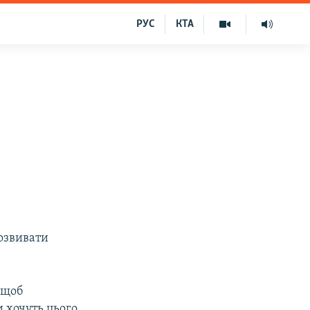
РУС
КТА
розвивати
 щоб
 хочуть цього