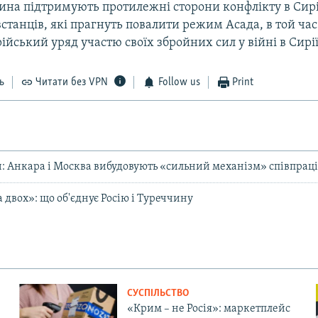
чина підтримують протилежні сторони конфлікту в Сирі
станців, які прагнуть повалити режим Асада, в той ча
ійський уряд участю своїх збройних сил у війні в Сирії
ь
Читати без VPN
Follow us
Print
 Анкара і Москва вибудовують «сильний механізм» співпраці 
 двох»: що об'єднує Росію і Туреччину
СУСПІЛЬСТВО
«Крим – не Росія»: маркетплейс