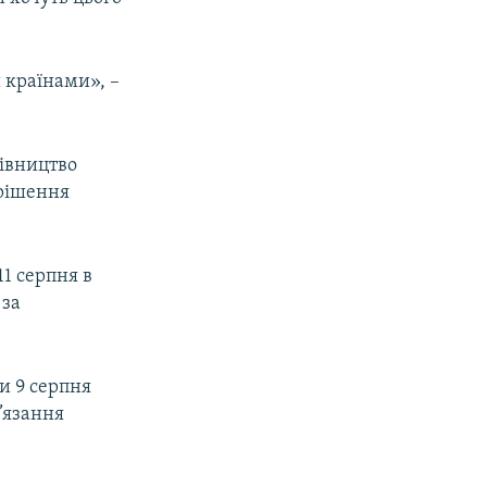
 країнами», –
івництво
ирішення
1 серпня в
 за
и 9 серпня
’язання