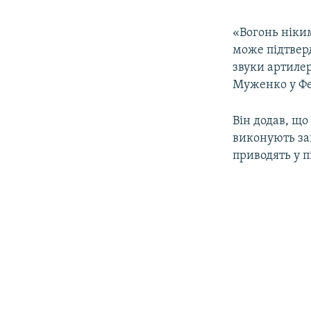
«Вогонь ніким
може підтверд
звуки артилер
Муженко у Фе
Він додав, що
виконують за
приводять у п