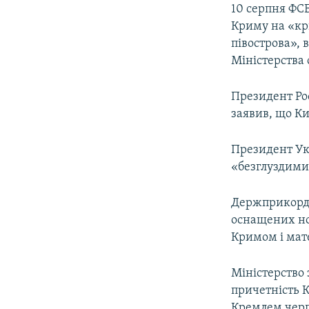
10 серпня ФСБ
Криму на «кр
півострова», 
Міністерства
Президент Ро
заявив, що Ки
Президент Ук
«безглуздими
Держприкордон
оснащених но
Кримом і мат
Міністерство 
причетність 
Кремлем черго