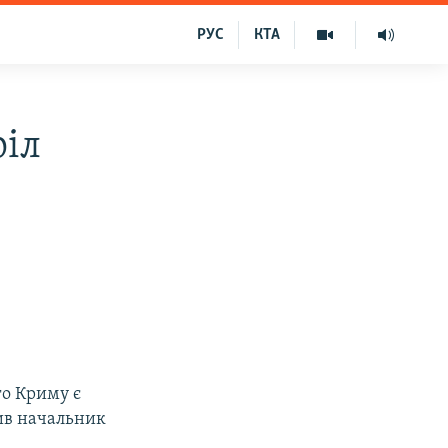
РУС
КТА
ріл
го Криму є
бив начальник