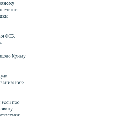
ованому
езпечення
ідки
ої ФСБ,
.
 щодо Криму
нула
сованим нею
Росії про
зовану
підставні.