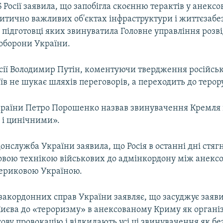
 Росії заявила, що запобігла скоєнню терактів у анекс
итично важливих об'єктах інфраструктури і життєзаб
в підготовці яких звинуватила Головне управління розв
 оборони України.
сії Володимир Путін, коментуючи твердження російськ
їв не шукає шляхів переговорів, а переходить до терору
раїни Петро Порошенко назвав звинувачення Кремля
 і цинічними».
служба України заявила, що Росія в останні дні стяг
вою технікою військових до адмінкордону між анек
ериковою Україною.
закордонних справ України заявляє, що засуджує заяви 
Києва до «тероризму» в анексованому Криму як органі
ву провокацію і відкидають усі ці звинувачення як без