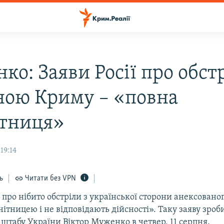
о: Заяви Росії про обст
ною Криму – «повна
ітниця»
19:14
ь
Читати без VPN
про нібито обстріли з української сторони анексовано
ітницею і не відповідають дійсності». Таку заяву зро
штабу України Віктор Муженко в четвер, 11 серпня.