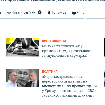
ь
Читати без VPN
Follow us
Print
ПРАВА ЛЮДИНИ
Мить – і ти шпигун. Як у
кримських судах розглядають
звинувачення в держзраді
ПОЛІТИКА
«Короткострокова акція
перетворилася на війну на
виснаження»: Як пропаганда РФ
у Криму пояснює невдачі «СВО»
та залякує «мінними атаками»