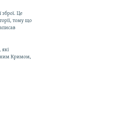
 зброї. Це
торії, тому що
написав
 які
ваним Кримом,