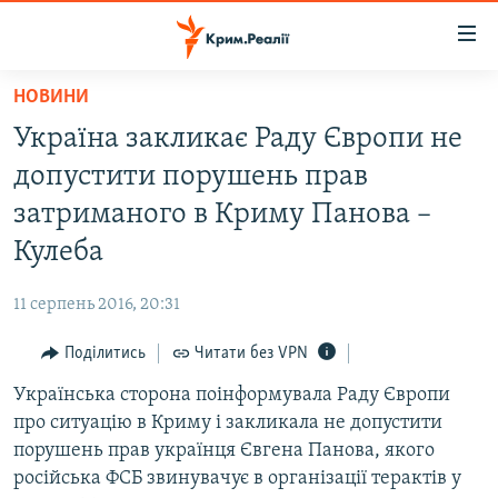
Доступність
посилання
Перейти
НОВИНИ
до
НОВИНИ
Україна закликає Раду Європи не
основного
ВОДА.КРИМ
матеріалу
допустити порушень прав
ВІДЕО ТА ФОТО
Перейти
затриманого в Криму Панова –
до
ПОЛІТИКА
Кулеба
основної
БЛОГИ
навігації
11 серпень 2016, 20:31
Перейти
ПОГЛЯД
до
Поділитись
Читати без VPN
ІНТЕРВ'Ю
пошуку
Українська сторона поінформувала Раду Європи
ВСЕ ЗА ДЕНЬ
про ситуацію в Криму і закликала не допустити
СПЕЦПРОЕКТИ
порушень прав українця Євгена Панова, якого
російська ФСБ звинувачує в організації терактів у
ЯК ОБІЙТИ БЛОКУВАННЯ
ДЕПОРТАЦІЯ