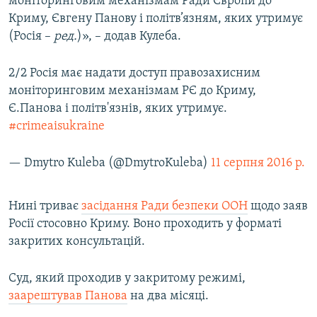
моніторинговим механізмам Ради Європи до
Криму, Євгену Панову і політв’язням, яких утримує
(Росія –
ред.
)», – додав Кулеба.
2/2 Росія має надати доступ правозахисним
моніторинговим механізмам РЄ до Криму,
Є.Панова і політв'язнів, яких утримує.
#crimeaisukraine
— Dmytro Kuleba (@DmytroKuleba)
11 серпня 2016 р.
Нині триває
засідання Ради безпеки ООН
щодо заяв
Росії стосовно Криму. Воно проходить у форматі
закритих консультацій.
Суд, який проходив у закритому режимі,
заарештував Панова
на два місяці.