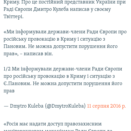
Криму. Про це постійний представник України при
ВІДЕОУРОКИ «ELIFBE»
Раді Європи Дмитро Кулеба написав у своєму
Русский
СВІДЧЕННЯ ОКУПАЦІЇ
Твіттері.
Qırımtatar
УКРАЇНСЬКА ПРОБЛЕМА КРИМУ
«Ми інформували держави-члени Ради Європи про
ДОЛУЧАЙСЯ!
ІНФОГРАФІКА
російську провокацію в Криму і ситуацію з
Пановим. Не можна допустити порушення його
прав», – написав він.
Усі сайти RFE/RL
1/2 Ми інформували держави-члени Ради Європи
про російську провокацію в Криму і ситуацію з
Є.Пановим. Не можна допустити порушення його
прав
— Dmytro Kuleba (@DmytroKuleba)
11 серпня 2016 р.
«Росія має надати доступ правозахисним