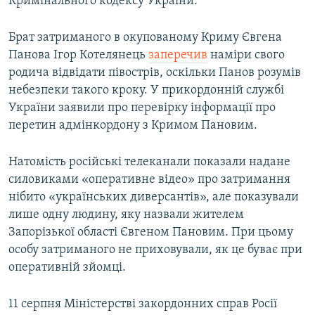
Кримінального кодексу України.
Брат затриманого в окупованому Криму Євгена
Панова Ігор Котелянець
заперечив
наміри свого
родича відвідати півострів, оскільки Панов розумів
небезпеки такого кроку. У прикордонній службі
України заявили про перевірку інформації про
перетин адмінкордону з Кримом Пановим.
Натомість російські телеканали показали надане
силовиками «оперативне відео» про затримання
нібито «українських диверсантів», але показували
лише одну людину, яку назвали жителем
Запорізької області Євгеном Пановим. При цьому
особу затриманого не приховували, як це буває при
оперативній зйомці.
11 серпня Міністерстві закордонних справ Росії