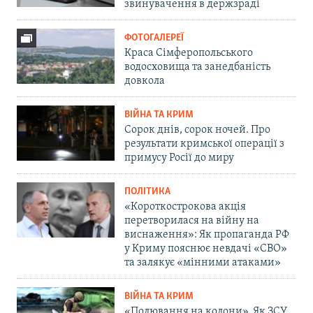
звинувачення в держзраді
ФОТОГАЛЕРЕЇ
Краса Сімферопольського
водосховища та занедбаність
довкола
ВІЙНА ТА КРИМ
Сорок днів, сорок ночей. Про
результати кримської операції з
примусу Росії до миру
ПОЛІТИКА
«Короткострокова акція
перетворилася на війну на
виснаження»: Як пропаганда РФ
у Криму пояснює невдачі «СВО»
та залякує «мінними атаками»
ВІЙНА ТА КРИМ
«Полювання на колони». Як ЗСУ