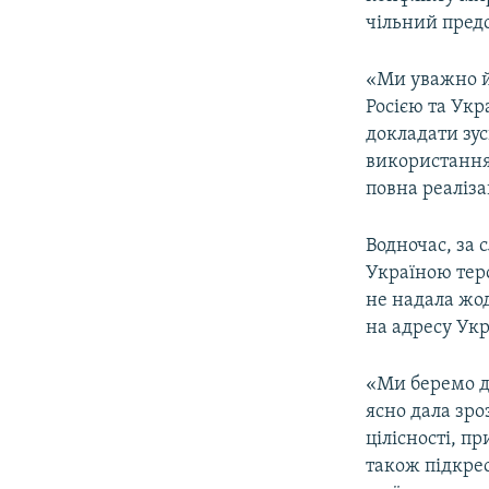
ВІДЕОУРОКИ «ELIFBE»
чільний пред
СВІДЧЕННЯ ОКУПАЦІЇ
«Ми уважно й
УКРАЇНСЬКА ПРОБЛЕМА КРИМУ
Росією та Укр
ІНФОГРАФІКА
докладати зус
використання
повна реаліза
Водночас, за
Україною теро
не надала жод
на адресу Укр
«Ми беремо до
ясно дала зро
цілісності, 
також підкрес