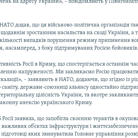
ачень на адресу України», – повідомляють у Північноа
НАТО додав, що ця військово-політична організація та
ещодавнім зростанням насильства на сході України, а 
кількості випадків порушення режиму припинення во
ня, насамперед, з боку підтримуваних Росією бойовиків
тивність Росії в Криму, що спостерігається останнім ча
бленню напруженості. Ми закликаємо Росію працювати
калації», – заявляють в НАТО, додаючи, що згідно із 
 саміту, держави-союзниці альянсу одностайно підтр
 територіальну цілісність України, та вкотре закликают
законну анексію українського Криму.
 Росії заявила, що запобігла скоєнню терактів в окуп
 важливих об’єктах інфраструктури і життєзабезпечен
у підготовці яких звинуватила Головне управління розв