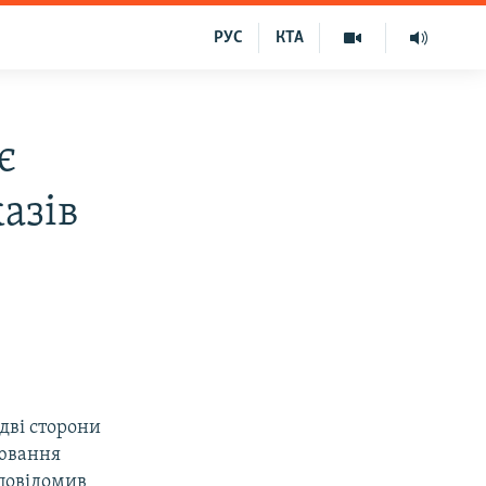
РУС
КТА
є
казів
дві сторони
лювання
повідомив