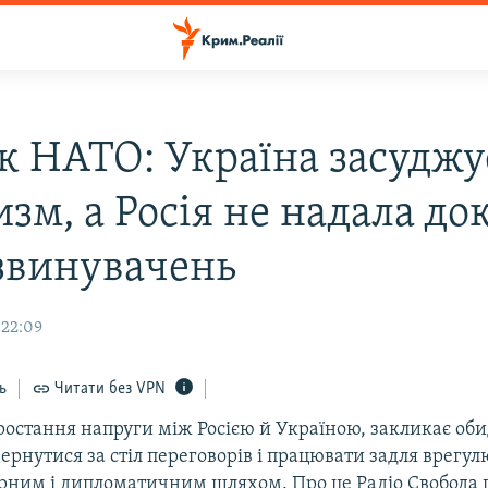
к НАТО: Україна засуджу
зм, а Росія не надала до
 звинувачень
 22:09
ь
Читати без VPN
ростання напруги між Росією й Україною, закликає оби
ернутися за стіл переговорів і працювати задля врегу
рним і дипломатичним шляхом. Про це Радіо Свобода 