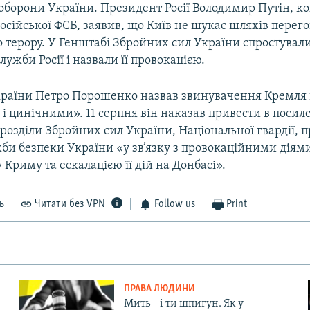
 оборони України. Президент Росії Володимир Путін, 
сійської ФСБ, заявив, що Київ не шукає шляхів перегов
 терору. У Генштабі Збройних сил України спростували
лужби Росії і назвали її провокацією.
раїни Петро Порошенко назвав звинувачення Кремля
і цинічними». 11 серпня він наказав привести в посил
дрозділи Збройних сил України, Національної гвардії, 
би безпеки України «у зв’язку з провокаційними діями 
Криму та ескалацією її дій на Донбасі».
ь
Читати без VPN
Follow us
Print
ПРАВА ЛЮДИНИ
Мить – і ти шпигун. Як у