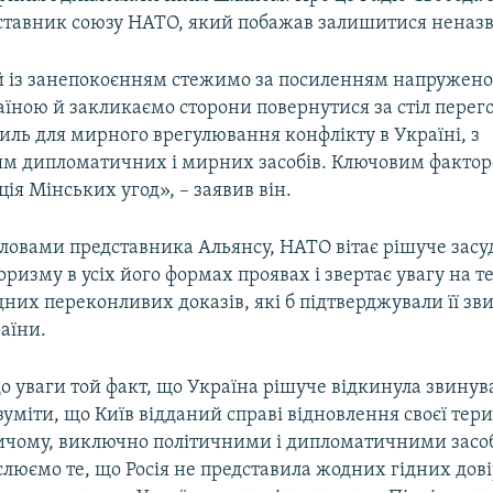
ставник союзу НАТО, який побажав залишитися неназ
 із занепокоєнням стежимо за посиленням напружено
аїною й закликаємо сторони повернутися за стіл перего
иль для мирного врегулювання конфлікту в Україні, з
м дипломатичних і мирних засобів. Ключовим фактор
ція Мінських угод», – заявив він.
 словами представника Альянсу, НАТО вітає рішуче зас
ризму в усіх його формах проявах і звертає увагу на т
них переконливих доказів, які б підтверджували її з
аїни.
 уваги той факт, що Україна рішуче відкинула звинувач
зуміти, що Київ відданий справі відновлення своєї тер
причому, виключно політичними і дипломатичними зас
люємо те, що Росія не представила жодних гідних дові