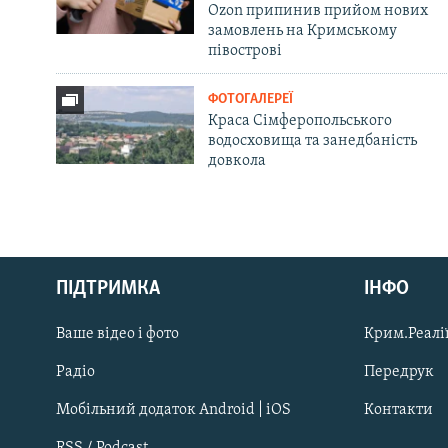
Ozon припинив прийом нових
замовлень на Кримському
півострові
ФОТОГАЛЕРЕЇ
Краса Сімферопольського
водосховища та занедбаність
довкола
Русский
Qırımtatar
ПІДТРИМКА
ІНФО
Ваше відео і фото
Крим.Реалії
ДОЛУЧАЙСЯ!
Радіо
Передрук
Мобільний додаток Android | iOS
Контакти