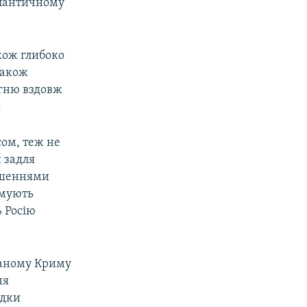
тлантичному
кож глибоко
також
гню вздовж
.
сом, теж не
 задля
рішеннями
имують
ь Росію
ованому Криму
ня
ідки