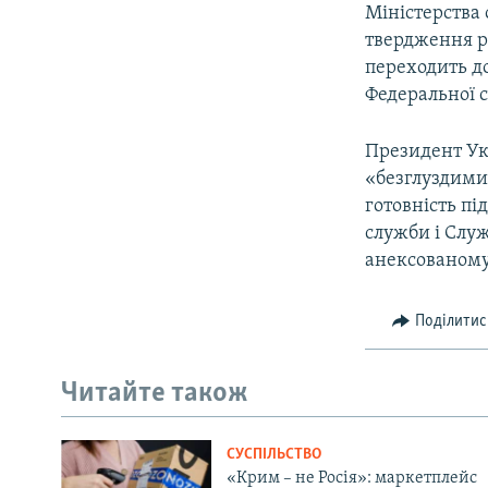
Міністерства
твердження ро
переходить до
Федеральної с
Президент Ук
«безглуздими 
готовність пі
служби і Служ
анексованому 
Поділитис
Читайте також
СУСПІЛЬСТВО
«Крим – не Росія»: маркетплейс