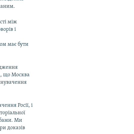
ваним.
сті між
ворів і
ом має бути
удження
е, що Москва
винувачення
ення Росії, і
иторіальної
обами. Ми
ри доказів