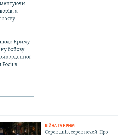
коментуючи
орів, а
 заяву
 щодо Криму
ену бойову
прикордонної
Росії в
ВІЙНА ТА КРИМ
Сорок днів, сорок ночей. Про