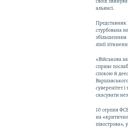
своїх звинув
альянсі.
Представник 
стурбована н
збільшенням 
лінії зіткнен
«Військова ак
сприяє посла
спокою й деес
Варшавського
суверенітет і
скасувати не
10 серпня ФСБ
на «критично
півострова», 