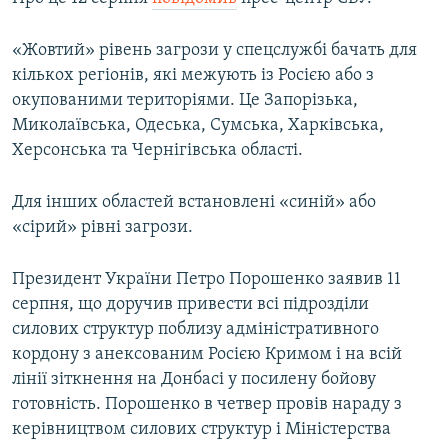
ВІДЕОУРОКИ «ELIFBE»
Русский
«Жовтий» рівень загрози у спецслужбі бачать для
СВІДЧЕННЯ ОКУПАЦІЇ
Qırımtatar
кількох регіонів, які межують із Росією або з
УКРАЇНСЬКА ПРОБЛЕМА КРИМУ
окупованими територіями. Це Запорізька,
Миколаївська, Одеська, Сумська, Харківська,
ДОЛУЧАЙСЯ!
ІНФОГРАФІКА
Херсонська та Чернігівська області.
Для інших областей встановлені «синій» або
Усі сайти RFE/RL
«сірий» рівні загрози.
Президент України Петро Порошенко заявив 11
серпня, що доручив привести всі підрозділи
силових структур поблизу адміністративного
кордону з анексованим Росією Кримом і на всій
лінії зіткнення на Донбасі у посилену бойову
готовність. Порошенко в четвер провів нараду з
керівництвом силових структур і Міністерства