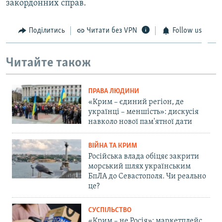
закордонних справ.
Поділитись
Читати без VPN
Follow us
Читайте також
ПРАВА ЛЮДИНИ
«Крим – єдиний регіон, де
українці – меншість»: дискусія
навколо нової пам'ятної дати
ВІЙНА ТА КРИМ
Російська влада обіцяє закрити
морський шлях українським
БпЛА до Севастополя. Чи реально
це?
СУСПІЛЬСТВО
«Крим – не Росія»: маркетплейс