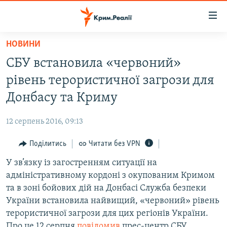
Доступність
посилання
Перейти
НОВИНИ
до
НОВИНИ
СБУ встановила «червоний»
основного
ВОДА.КРИМ
матеріалу
рівень терористичної загрози для
ВІДЕО ТА ФОТО
Перейти
Донбасу та Криму
до
ПОЛІТИКА
основної
12 серпень 2016, 09:13
БЛОГИ
навігації
Перейти
Поділитись
Читати без VPN
ПОГЛЯД
до
У зв’язку із загостренням ситуації на
ІНТЕРВ'Ю
пошуку
адміністративному кордоні з окупованим Кримом
ВСЕ ЗА ДЕНЬ
та в зоні бойових дій на Донбасі Служба безпеки
СПЕЦПРОЕКТИ
України встановила найвищий, «червоний» рівень
терористичної загрози для цих регіонів України.
ЯК ОБІЙТИ БЛОКУВАННЯ
ДЕПОРТАЦІЯ
Про це 12 серпня
повідомив
прес-центр СБУ.