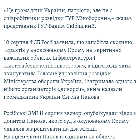
ВІДЕОУРОКИ «ELIFBE»
«Це громадяни України, патріоти, але не є
Русский
СВІДЧЕННЯ ОКУПАЦІЇ
співробітники розвідки ГУР Міноборони»,– сказав
Qırımtatar
представник ГУР Вадим Скібіцький.
УКРАЇНСЬКА ПРОБЛЕМА КРИМУ
ДОЛУЧАЙСЯ!
ІНФОГРАФІКА
10 серпня ФСБ Росії заявила, що запобігла скоєнню
терактів у анексованому Криму на «критично
важливих об'єктах інфраструктури і
життєзабезпечення півострова», в підготовці яких
Усі сайти RFE/RL
звинуватила Головне управління розвідки
Міністерства оборони України, і затримала одного з
нібито організаторів «диверсії», яким назвали
громадянина України Євгена Панова.
Російські ЗМІ 11 серпня ввечері опублікували відео з
допитом Панова, якого суд в окупованому Криму
ухвалив заарештувати на два місяці.
На відео Євген Панов із саднами на обличчі