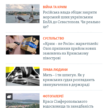
ВІЙНА ТА КРИМ
Російська влада обіцяє закрити
морський шлях українським
БпЛА до Севастополя. Чи реально
це?
СУСПІЛЬСТВО
«Крим – не Росія»: маркетплейс
Ozon припинив прийом нових
замовлень на Кримському
півострові
ПРАВА ЛЮДИНИ
Мить – і ти шпигун. Як у
кримських судах розглядають
звинувачення в держзраді
ФОТОГАЛЕРЕЇ
Краса Сімферопольського
водосховища та занедбаність