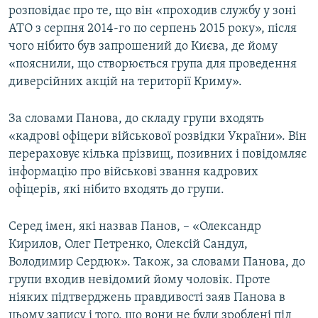
розповідає про те, що він «проходив службу у зоні
АТО з серпня 2014-го по серпень 2015 року», після
чого нібито був запрошений до Києва, де йому
«пояснили, що створюється група для проведення
диверсійних акцій на території Криму».
За словами Панова, до складу групи входять
«кадрові офіцери військової розвідки України». Він
перераховує кілька прізвищ, позивних і повідомляє
інформацію про військові звання кадрових
офіцерів, які нібито входять до групи.
Серед імен, які назвав Панов, – «Олександр
Кирилов, Олег Петренко, Олексій Сандул,
Володимир Сердюк». Також, за словами Панова, до
групи входив невідомий йому чоловік. Проте
ніяких підтверджень правдивості заяв Панова в
цьому запису і того, що вони не були зроблені під