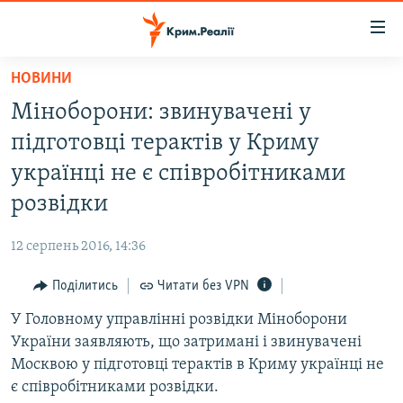
Доступність
посилання
Перейти
НОВИНИ
до
НОВИНИ
Міноборони: звинувачені у
основного
ВОДА.КРИМ
матеріалу
підготовці терактів у Криму
ВІДЕО ТА ФОТО
Перейти
українці не є співробітниками
до
ПОЛІТИКА
розвідки
основної
БЛОГИ
навігації
12 серпень 2016, 14:36
Перейти
ПОГЛЯД
до
Поділитись
Читати без VPN
ІНТЕРВ'Ю
пошуку
У Головному управлінні розвідки Міноборони
ВСЕ ЗА ДЕНЬ
України заявляють, що затримані і звинувачені
СПЕЦПРОЕКТИ
Москвою у підготовці терактів в Криму українці не
є співробітниками розвідки.
ЯК ОБІЙТИ БЛОКУВАННЯ
ДЕПОРТАЦІЯ