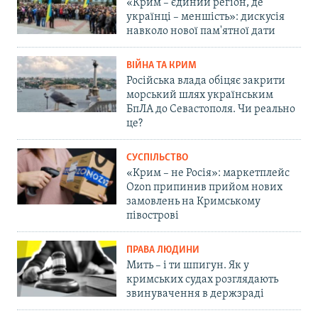
«Крим – єдиний регіон, де
українці – меншість»: дискусія
навколо нової пам'ятної дати
ВІЙНА ТА КРИМ
Російська влада обіцяє закрити
морський шлях українським
БпЛА до Севастополя. Чи реально
це?
СУСПІЛЬСТВО
«Крим – не Росія»: маркетплейс
Ozon припинив прийом нових
замовлень на Кримському
півострові
ПРАВА ЛЮДИНИ
Мить – і ти шпигун. Як у
кримських судах розглядають
звинувачення в держзраді