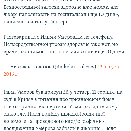
«Розмовляв з Ільмі Умеровим телефоном.
ВІДЕОУРОКИ «ELIFBE»
Безпосередньої загрози здоров'ю вже немає, але
Русский
лікарі наполягають на госпіталізації ще 10 днів», –
СВІДЧЕННЯ ОКУПАЦІЇ
Qırımtatar
написав Полозов у Твіттері.
УКРАЇНСЬКА ПРОБЛЕМА КРИМУ
ДОЛУЧАЙСЯ!
Разговаривал с Ильми Умеровым по телефону.
ІНФОГРАФІКА
Непосредственной угрозы здоровью уже нет, но
врачи настаивают на госпитализации еще 10 дней.
Усі сайти RFE/RL
— Николай Полозов (@nikolai_polozov)
12 августа
2016 г.
Ільмі Умеров був присутній у четвер, 11 серпня, на
суді в Криму з питання про призначення йому
психіатричної експертизи. У залі засідань йому
стало зле. Після приїзду швидкої медичної
допомоги та проведеного кардіографічних
дослідження Умерова забрали в лікарню. Після