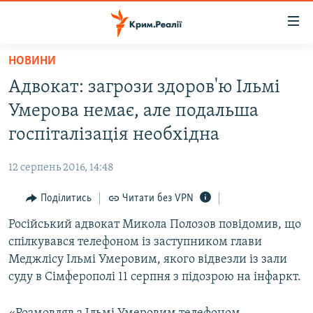
Доступність
посилання
Перейти
НОВИНИ
до
НОВИНИ
Адвокат: загрози здоров'ю Ільмі
основного
ВОДА.КРИМ
матеріалу
Умерова немає, але подальша
ВІДЕО ТА ФОТО
Перейти
госпіталізація необхідна
до
ПОЛІТИКА
основної
12 серпень 2016, 14:48
БЛОГИ
навігації
Перейти
Поділитись
Читати без VPN
ПОГЛЯД
до
Російський адвокат Микола Полозов повідомив, що
ІНТЕРВ'Ю
пошуку
спілкувався телефоном із заступником глави
ВСЕ ЗА ДЕНЬ
Меджлісу Ільмі Умеровим, якого відвезли із зали
СПЕЦПРОЕКТИ
суду в Сімферополі 11 серпня з підозрою на інфаркт.
ЯК ОБІЙТИ БЛОКУВАННЯ
ДЕПОРТАЦІЯ