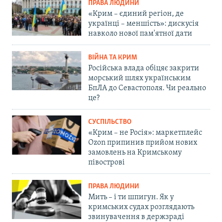
ПРАВА ЛЮДИНИ
«Крим – єдиний регіон, де
українці – меншість»: дискусія
навколо нової пам'ятної дати
ВІЙНА ТА КРИМ
Російська влада обіцяє закрити
морський шлях українським
БпЛА до Севастополя. Чи реально
це?
СУСПІЛЬСТВО
«Крим – не Росія»: маркетплейс
Ozon припинив прийом нових
замовлень на Кримському
півострові
ПРАВА ЛЮДИНИ
Мить – і ти шпигун. Як у
кримських судах розглядають
звинувачення в держзраді