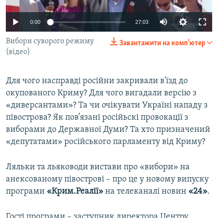
ВІДЕОУРОКИ «ELIFBE»
Русский
0:00
27:03
СВІДЧЕННЯ ОКУПАЦІЇ
Qırımtatar
Вибори суворого режиму
Завантажити на комп'ютер
УКРАЇНСЬКА ПРОБЛЕМА КРИМУ
(відео)
ДОЛУЧАЙСЯ!
ІНФОГРАФІКА
Для чого насправді російни закривали в'їзд до
окупованого Криму? Для чого вигадали версію з
«диверсантами»? Та чи очікувати Україні нападу з
Усі сайти RFE/RL
півострова? Як пов’язані російьскі провокації з
виборами до Державної Думи? Та хто призначений
«депутатами» російського парламенту від Криму?
Ляльки та льяководи вистави про «вибори» на
анексованому півострові – про це у новому випуску
програми
«Крим.Реалії»
на телеканалі новин
«24»
.
Гості програми – заступник директора Центру