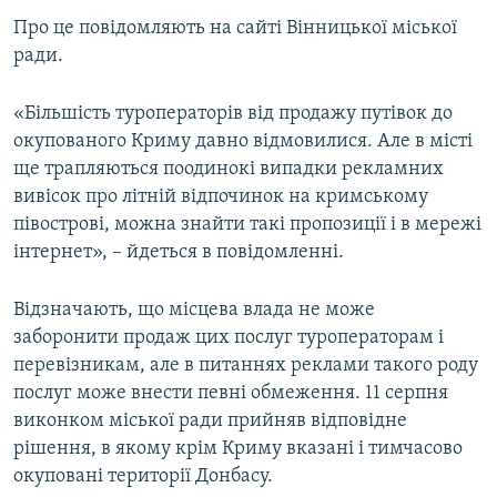
ВІДЕОУРОКИ «ELIFBE»
Про це повідомляють на сайті Вінницької міської
Русский
ради.
СВІДЧЕННЯ ОКУПАЦІЇ
Qırımtatar
УКРАЇНСЬКА ПРОБЛЕМА КРИМУ
«Більшість туроператорів від продажу путівок до
ДОЛУЧАЙСЯ!
окупованого Криму давно відмовилися. Але в місті
ІНФОГРАФІКА
ще трапляються поодинокі випадки рекламних
вивісок про літній відпочинок на кримському
півострові, можна знайти такі пропозиції і в мережі
Усі сайти RFE/RL
інтернет», – йдеться в повідомленні.
Відзначають, що місцева влада не може
заборонити продаж цих послуг туроператорам і
перевізникам, але в питаннях реклами такого роду
послуг може внести певні обмеження. 11 серпня
виконком міської ради прийняв відповідне
рішення, в якому крім Криму вказані і тимчасово
окуповані території Донбасу.