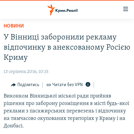
Доступність
посилання
Перейти
НОВИНИ
до
НОВИНИ
У Вінниці заборонили рекламу
основного
ВОДА.КРИМ
матеріалу
відпочинку в анексованому Росією
ВІДЕО ТА ФОТО
Перейти
Криму
до
ПОЛІТИКА
основної
13 серпень 2016, 10:15
БЛОГИ
навігації
Перейти
Поділитись
Читати без VPN
ПОГЛЯД
до
Виконком Вінницької міської ради прийняв
ІНТЕРВ'Ю
пошуку
рішення про заборону розміщення в місті будь-якої
ВСЕ ЗА ДЕНЬ
реклами з пасажирських перевезень і відпочинку
СПЕЦПРОЕКТИ
на тимчасово окупованих територіях у Криму і на
Донбасі.
ЯК ОБІЙТИ БЛОКУВАННЯ
ДЕПОРТАЦІЯ