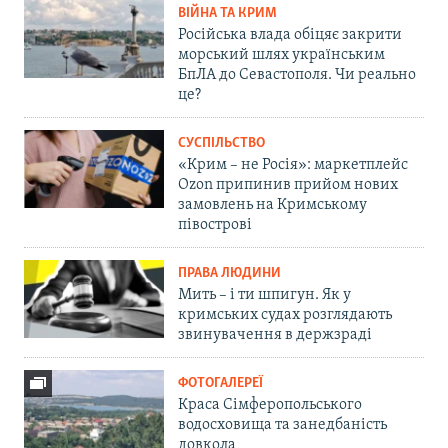
ВІЙНА ТА КРИМ
Російська влада обіцяє закрити
морський шлях українським
БпЛА до Севастополя. Чи реально
це?
СУСПІЛЬСТВО
«Крим – не Росія»: маркетплейс
Ozon припинив прийом нових
замовлень на Кримському
півострові
ПРАВА ЛЮДИНИ
Мить – і ти шпигун. Як у
кримських судах розглядають
звинувачення в держзраді
ФОТОГАЛЕРЕЇ
Краса Сімферопольського
водосховища та занедбаність
довкола