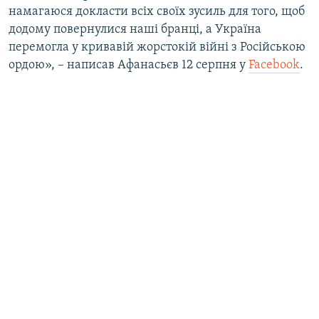
намагаюся докласти всіх своїх зусиль для того, щоб
ВІДЕОУРОКИ «ELIFBE»
Русский
додому повернулися наші бранці, а Україна
СВІДЧЕННЯ ОКУПАЦІЇ
перемогла у кривавій жорстокій війні з Російською
Qırımtatar
ордою», – написав Афанасьєв 12 серпня у
Facebook
.
УКРАЇНСЬКА ПРОБЛЕМА КРИМУ
ДОЛУЧАЙСЯ!
ІНФОГРАФІКА
Усі сайти RFE/RL