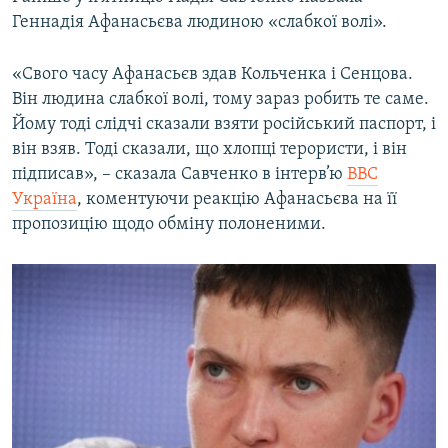
Геннадія Афанасьєва людиною «слабкої волі».
«Свого часу Афанасьєв здав Кольченка і Сенцова.
Він людина слабкої волі, тому зараз робить те саме.
Йому тоді слідчі сказали взяти російський паспорт, і
він взяв. Тоді сказали, що хлопці терористи, і він
підписав», – сказала Савченко в інтерв’ю
BBC
Україна
, коментуючи реакцію Афанасьєва на її
пропозицію щодо обміну полоненими.