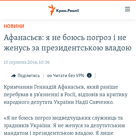
Доступність
посилання
Перейти
НОВИНИ
до
НОВИНИ
Афанасьєв: я не боюсь погроз і не
основного
ВОДА.КРИМ
матеріалу
женусь за президентською владою
ВІДЕО ТА ФОТО
Перейти
до
13 серпень 2016, 10:36
ПОЛІТИКА
основної
БЛОГИ
Поділитись
Читати без VPN
навігації
Перейти
ПОГЛЯД
Кримчанин Геннадій Афанасьєв, який раніше
до
перебував в ув’язненні в Росії, відповів на критику
ІНТЕРВ'Ю
пошуку
народного депутата України Надії Савченко.
ВСЕ ЗА ДЕНЬ
«Я не боюсь погроз медведчуцьких служниць та
СПЕЦПРОЕКТИ
зрадників України. Я не женуся за депутатським
ЯК ОБІЙТИ БЛОКУВАННЯ
ДЕПОРТАЦІЯ
мандатом і президентською владою. Я лише