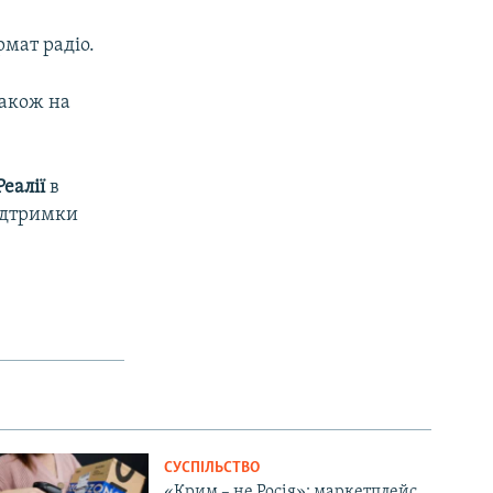
рмат радіо.
 також на
еалії
в
підтримки
СУСПІЛЬСТВО
«Крим – не Росія»: маркетплейс