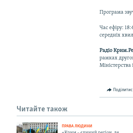
Програма зву
Час ефіру: 18
середніх хвиля
Радіо Крим.Ре
рамках другог
Міністерства 
Поділитис
Читайте також
ПРАВА ЛЮДИНИ
«Крим – єдиний регіон, де