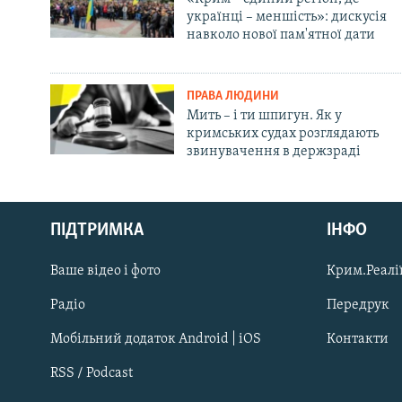
українці – меншість»: дискусія
навколо нової пам'ятної дати
ПРАВА ЛЮДИНИ
Мить – і ти шпигун. Як у
кримських судах розглядають
звинувачення в держзраді
Русский
ПІДТРИМКА
ІНФО
Qırımtatar
Ваше відео і фото
Крим.Реалії
ДОЛУЧАЙСЯ!
Радіо
Передрук
Мобільний додаток Android | iOS
Контакти
RSS / Podcast
Усі сайти RFE/RL