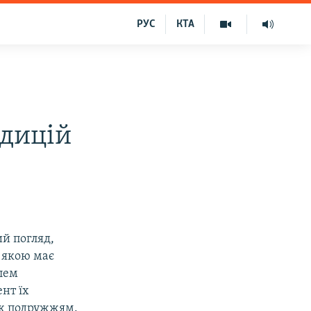
РУС
КТА
адицій
ий погляд,
, якою має
елем
нт їх
між подружжям.