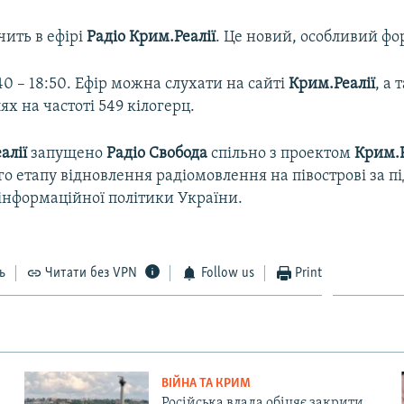
чить в ефірі
Радіо Крим.Реалії
. Це новий, особливий фо
:40 – 18:50. Ефір можна слухати на сайті
Крим.Реалії
, а
х на частоті 549 кілогерц.​
алії
запущено
Радіо Свобода
спільно з проектом
Крим.Р
о етапу відновлення радіомовлення на півострові за 
інформаційної політики України.
ь
Читати без VPN
Follow us
Print
ВІЙНА ТА КРИМ
Російська влада обіцяє закрити