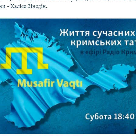
и – Халісе Зінедін.