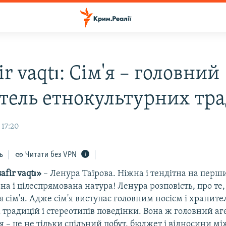
r vaqtı: Сім'я – головний
тель етнокультурних тр
 17:20
ь
Читати без VPN
afir vaqtı»
– Ленура Таїрова. Ніжна і тендітна на перш
на і цілеспрямована натура! Ленура розповість, про те
 сім'я. Адже сім'я виступає головним носієм і хранит
традицій і стереотипів поведінки. Вона ж головний аге
'я – це не тільки спільний побут, бюджет і відносини 