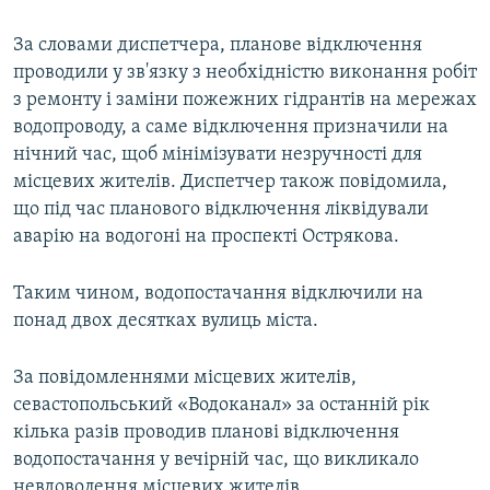
ВІДЕОУРОКИ «ELIFBE»
Русский
За словами диспетчера, планове відключення
СВІДЧЕННЯ ОКУПАЦІЇ
проводили у зв'язку з необхідністю виконання робіт
Qırımtatar
з ремонту і заміни пожежних гідрантів на мережах
УКРАЇНСЬКА ПРОБЛЕМА КРИМУ
водопроводу, а саме відключення призначили на
ДОЛУЧАЙСЯ!
ІНФОГРАФІКА
нічний час, щоб мінімізувати незручності для
місцевих жителів. Диспетчер також повідомила,
що під час планового відключення ліквідували
аварію на водогоні на проспекті Острякова.
Усі сайти RFE/RL
Таким чином, водопостачання відключили на
понад двох десятках вулиць міста.
За повідомленнями місцевих жителів,
севастопольський «Водоканал» за останній рік
кілька разів проводив планові відключення
водопостачання у вечірній час, що викликало
невдоволення місцевих жителів.