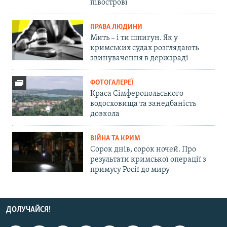
півострові
ПРАВА ЛЮДИНИ
Мить – і ти шпигун. Як у
кримських судах розглядають
звинувачення в держзраді
ФОТОГАЛЕРЕЇ
Краса Сімферопольського
водосховища та занедбаність
довкола
ВІЙНА ТА КРИМ
Сорок днів, сорок ночей. Про
результати кримської операції з
примусу Росії до миру
ДОЛУЧАЙСЯ!