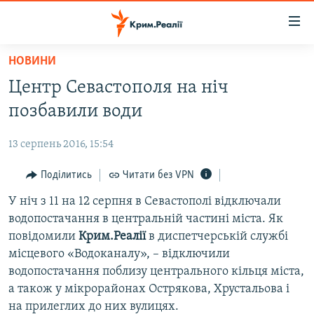
Доступність
посилання
Перейти
НОВИНИ
до
НОВИНИ
Центр Севастополя на ніч
основного
ВОДА.КРИМ
матеріалу
позбавили води
ВІДЕО ТА ФОТО
Перейти
до
13 серпень 2016, 15:54
ПОЛІТИКА
основної
БЛОГИ
Поділитись
Читати без VPN
навігації
Перейти
ПОГЛЯД
У ніч з 11 на 12 серпня в Севастополі відключали
до
водопостачання в центральній частині міста. Як
ІНТЕРВ'Ю
пошуку
повідомили
Крим.Реалії
в диспетчерській службі
ВСЕ ЗА ДЕНЬ
місцевого «Водоканалу», – відключили
водопостачання поблизу центрального кільця міста,
СПЕЦПРОЕКТИ
а також у мікрорайонах Острякова, Хрустальова і
ЯК ОБІЙТИ БЛОКУВАННЯ
ДЕПОРТАЦІЯ
на прилеглих до них вулицях.