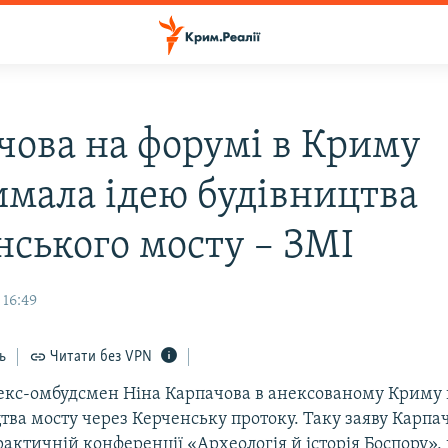
чова на форумі в Криму
имала ідею будівництва
нського мосту – ЗМІ
 16:49
ь
Читати без VPN
екс-омбудсмен Ніна Карпачова в анексованому Криму
тва мосту через Керченську протоку. Таку заяву Карпа
актичній конференції «Археологія й історія Боспору», 