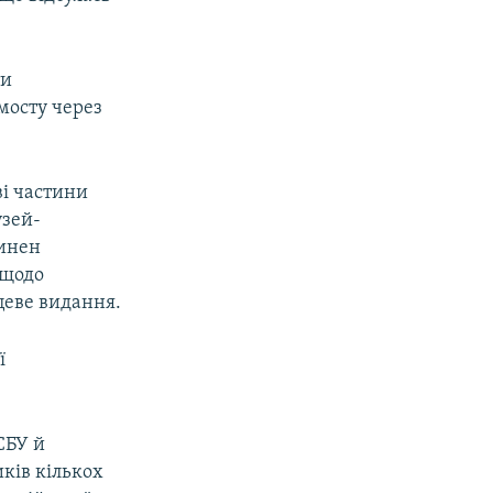
ти
мосту через
ві частини
узей-
винен
 щодо
цеве видання.
ї
СБУ й
ків кількох