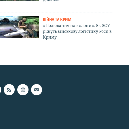
довкола
ВІЙНА ТА КРИМ
«Полювання на колони». Як ЗСУ
ріжуть військову логістику Росії в
Криму