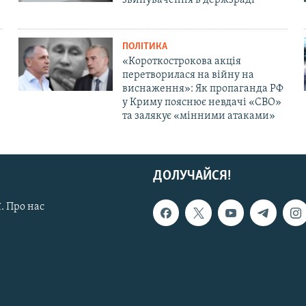
звинувачення в держзраді
ПОЛІТИКА
«Короткострокова акція
перетворилася на війну на
виснаження»: Як пропаганда РФ
у Криму пояснює невдачі «СВО»
та залякує «мінними атаками»
ДОЛУЧАЙСЯ!
. Про нас