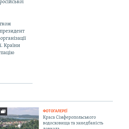
російської
атком
у президент
організації
ї. Країни
упацію
ФОТОГАЛЕРЕЇ
Краса Сімферопольського
водосховища та занедбаність