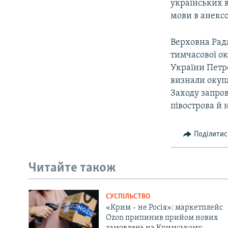
українських в
мови в анекс
Верховна Рада
тимчасової ок
України Петр
визнали окупа
Заходу запро
півострова й 
Поділитис
Читайте також
СУСПІЛЬСТВО
«Крим – не Росія»: маркетплейс
Ozon припинив прийом нових