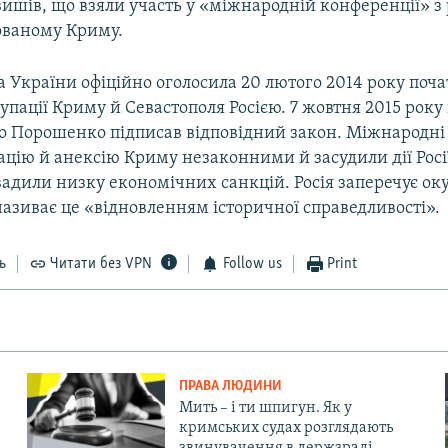
ишів, що взяли участь у «міжнародній конференції» з 
ованому Криму.
 України офіційно оголосила 20 лютого 2014 року поч
упації Криму й Севастополя Росією. 7 жовтня 2015 рок
о Порошенко підписав відповідний закон. Міжнародні 
цію й анексію Криму незаконними й засудили дії Росі
вадили низку економічних санкцій. Росія заперечує ок
називає це «відновленням історичної справедливості».
ь
Читати без VPN
Follow us
Print
ПРАВА ЛЮДИНИ
Мить – і ти шпигун. Як у
кримських судах розглядають