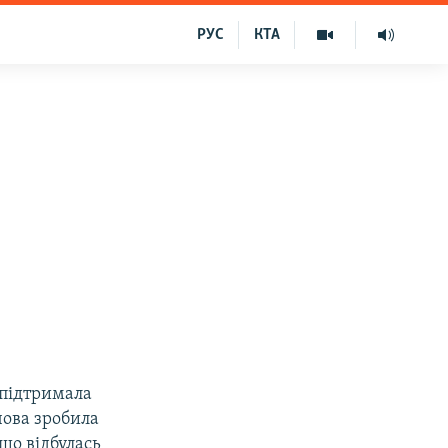
РУС
КТА
 підтримала
чова зробила
що відбулась