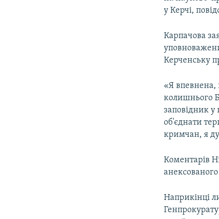
ВІДЕОУРОКИ «ELIFBE»
у Керчі, пові
СВІДЧЕННЯ ОКУПАЦІЇ
Карпачова зая
УКРАЇНСЬКА ПРОБЛЕМА КРИМУ
уповноважени
ІНФОГРАФІКА
Керченську п
«Я впевнена, 
колишнього Б
заповідник у 
об'єднати тер
кримчан, я ду
Коментарів Ні
анексованого 
Наприкінці ли
Генпрокурату