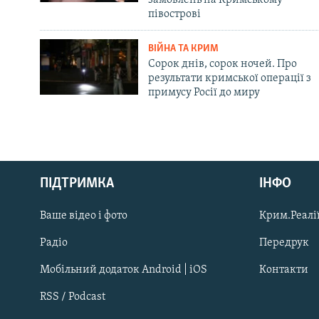
замовлень на Кримському
півострові
ВІЙНА ТА КРИМ
Сорок днів, сорок ночей. Про
результати кримської операції з
примусу Росії до миру
Русский
Qırımtatar
ПІДТРИМКА
ІНФО
Ваше відео і фото
Крим.Реалії
ДОЛУЧАЙСЯ!
Радіо
Передрук
Мобільний додаток Android | iOS
Контакти
RSS / Podcast
Усі сайти RFE/RL