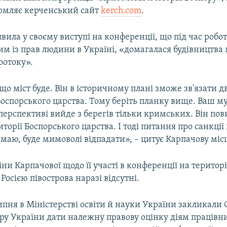
домляє керченський сайт
kerch.com
.
вила у своєму виступі на конференції, що під час робо
м із прав людини в Україні, «домагалася будівництва 
ротоку».
що міст буде. Він в історичному плані зможе зв'язати д
оспорського царства. Тому беріть планку вище. Ваш м
перспективі вийде з берегів тільки кримських. Він по
иторії Боспорського царства. І тоді питання про санкції
маю, буде мимоволі відпадати», – цитує Карпачову міс
ни Карпачової щодо її участі в конференції на територі
Росією півострова наразі відсутні.
пня в Міністерстві освіти й науки України закликали 
ру України дати належну правову оцінку діям працівни