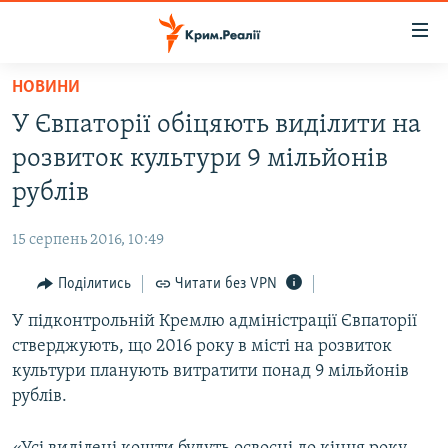
Доступність
посилання
Перейти
НОВИНИ
до
НОВИНИ
У Євпаторії обіцяють виділити на
основного
ВОДА.КРИМ
матеріалу
розвиток культури 9 мільйонів
ВІДЕО ТА ФОТО
Перейти
рублів
до
ПОЛІТИКА
основної
15 серпень 2016, 10:49
БЛОГИ
навігації
Перейти
Поділитись
Читати без VPN
ПОГЛЯД
до
У підконтрольній Кремлю адміністрації Євпаторії
ІНТЕРВ'Ю
пошуку
стверджують, що 2016 року в місті на розвиток
ВСЕ ЗА ДЕНЬ
культури планують витратити понад 9 мільйонів
СПЕЦПРОЕКТИ
рублів.
ЯК ОБІЙТИ БЛОКУВАННЯ
ДЕПОРТАЦІЯ