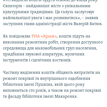
«Усі виділені кошти будуть освоєні до кінця року.
ВІДЕОУРОКИ «ELIFBE»
Євпаторія – найдавніше місто з унікальними
Русский
культурними традиціями. Ця галузь заслуговує
СВІДЧЕННЯ ОКУПАЦІЇ
Qırımtatar
найпильнішої уваги і має розвиватись», – заявив
УКРАЇНСЬКА ПРОБЛЕМА КРИМУ
заступник глави адміністрації міста Валерій Батюк.
ДОЛУЧАЙСЯ!
ІНФОГРАФІКА
Як повідомляє
РИА «Крым»
, кошти підуть на
виконання ремонтних робіт, створення доступного
середовища для маломобільних груп населення,
Усі сайти RFE/RL
придбання звукової апаратури, музичних
інструментів і сценічних костюмів.
Частину виділених коштів обіцяють витратити на
ремонт покрівлі та внутрішнього оздоблення
бібліотеки імені Пушкіна, якій цього року
виповниться сто років, а також на ремонт покрівлі
та фасаду бібліотеки імені Макаренка.