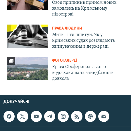
Ozon припинив прийом нових
замовлень на Кримському
півострові
ПРАВА ЛЮДИНИ
Мить – і ти шпигун. Як у
кримських судах розглядають
звинувачення в держзраді
ФОТОГАЛЕРЕЇ
Краса Сімферопольського
водосховища та занедбаність
довкола
ДОЛУЧАЙСЯ!