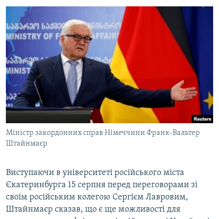
ВІДЕОУРОКИ «ELIFBE»
Русский
СВІДЧЕННЯ ОКУПАЦІЇ
Qırımtatar
УКРАЇНСЬКА ПРОБЛЕМА КРИМУ
ДОЛУЧАЙСЯ!
ІНФОГРАФІКА
Усі сайти RFE/RL
Міністр закордонних справ Німеччини Франк-Вальтер
Штайнмаєр
Виступаючи в університеті російського міста
Єкатеринбурга 15 серпня перед переговорами зі
своїм російським колегою Сергієм Лавровим,
Штайнмаєр сказав, що є ще можливості для