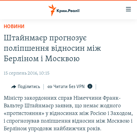
Доступність
посилання
Перейти
НОВИНИ
до
НОВИНИ
Штайнмаєр прогнозує
основного
ВОДА.КРИМ
матеріалу
поліпшення відносин між
ВІДЕО ТА ФОТО
Перейти
Берліном і Москвою
до
ПОЛІТИКА
основної
15 серпень 2016, 10:15
БЛОГИ
навігації
Перейти
Поділитись
Читати без VPN
ПОГЛЯД
до
Міністр закордонних справ Німеччини Франк-
ІНТЕРВ'Ю
пошуку
Вальтер Штайнмаєр заявив, що немає жодного
ВСЕ ЗА ДЕНЬ
«протистояння» у відносинах між Росією і Заходом,
СПЕЦПРОЕКТИ
і спрогнозував поліпшення відносин між Москвою і
Берліном упродовж найближчих років.
ЯК ОБІЙТИ БЛОКУВАННЯ
ДЕПОРТАЦІЯ