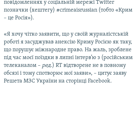
повідомленнях у соціальній мережі Twitter
ВІДЕОУРОКИ «ELIFBE»
позначки (хештегу)‪ #‎crimeaisrussian (тобто «Крим
Русский
СВІДЧЕННЯ ОКУПАЦІЇ
– це Росія»).
Qırımtatar
УКРАЇНСЬКА ПРОБЛЕМА КРИМУ
«Я хочу чітко заявити, що у своїй журналістській
ДОЛУЧАЙСЯ!
ІНФОГРАФІКА
роботі я засуджував анексію Криму Росією як таку,
що порушує міжнародне право. На жаль, зроблене
під час моєї поїздки в липні інтерв’ю з (російським
телеканалом –
ред.
) RT відтворене не в повному
Усі сайти RFE/RL
обсязі і тому спотворює мої заяви», – цитує заяву
Решета МЗС України на сторінці Facebook.