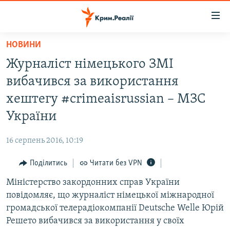
Доступність
посилання
Перейти
НОВИНИ
до
НОВИНИ
Журналіст німецького ЗМІ
основного
ВОДА.КРИМ
матеріалу
вибачився за використання
ВІДЕО ТА ФОТО
Перейти
хештегу‪ #‎crimeaisrussian – МЗС
до
ПОЛІТИКА
України
основної
БЛОГИ
навігації
16 серпень 2016, 10:19
Перейти
ПОГЛЯД
до
Поділитись
Читати без VPN
ІНТЕРВ'Ю
пошуку
Міністерство закордонних справ України
ВСЕ ЗА ДЕНЬ
повідомляє, що журналіст німецької міжнародної
СПЕЦПРОЕКТИ
громадської телерадіокомпанії Deutsche Welle Юрій
Решето вибачився за використання у своїх
ЯК ОБІЙТИ БЛОКУВАННЯ
ДЕПОРТАЦІЯ