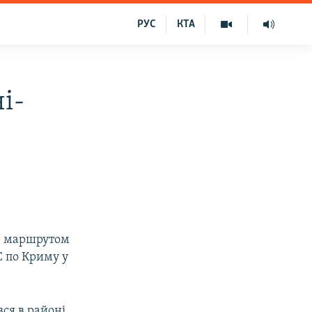
РУС
КТА
і-
за маршрутом
С по Криму у
вся в районі