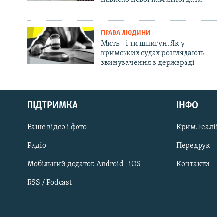
навколо нової пам'ятної дати
ПРАВА ЛЮДИНИ
Мить – і ти шпигун. Як у
кримських судах розглядають
звинувачення в держзраді
Русский
Qırımtatar
ПІДТРИМКА
ІНФО
Ваше відео і фото
Крим.Реалії
ДОЛУЧАЙСЯ!
Радіо
Передрук
Мобільний додаток Android | iOS
Контакти
RSS / Podcast
Усі сайти RFE/RL