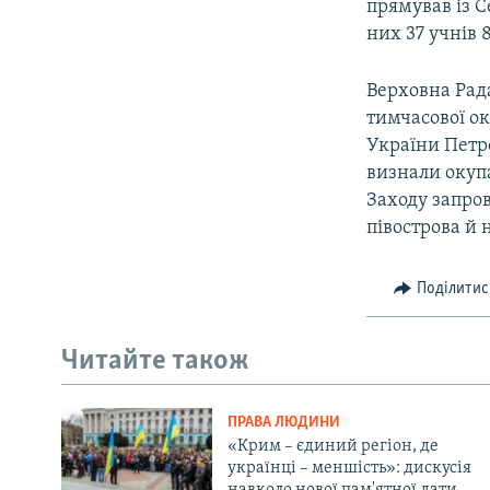
прямував із С
них 37 учнів 
Верховна Рада
тимчасової ок
України Петр
визнали окупа
Заходу запро
півострова й 
Поділитис
Читайте також
ПРАВА ЛЮДИНИ
«Крим – єдиний регіон, де
українці – меншість»: дискусія