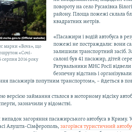
повороту на село Русаківка Білог
району. Площа пожежі склала бл
квадратних метрів.
«Пасажири і водій автобуса в рез
пожежі не постраждали: вони с
ус марки «Bova», що
залишили транспортний засіб. З
ршрутом «Сочі-
салоні був 41 пасажир, дітей сере
6 серпня 2016 року
Рятувальники МНС Росії відвели
безпечну відстань і організували
ння пасажирів попутним транспортом», – йдеться в по
ою версією займання сталося в моторному відсіку авто
сперти, зазначили у відомстві.
 випадок загоряння пасажирського автобуса в Криму. У
расі Алушта-Сімферополь,
загорівся туристичний автоб