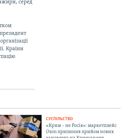
сажири, серед
атком
у президент
організації
ї. Країни
упацію
СУСПІЛЬСТВО
«Крим – не Росія»: маркетплейс
Ozon припинив прийом нових