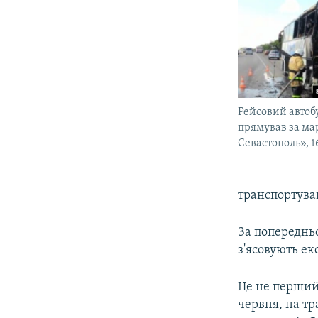
ВІДЕОУРОКИ «ELIFBE»
СВІДЧЕННЯ ОКУПАЦІЇ
УКРАЇНСЬКА ПРОБЛЕМА КРИМУ
ІНФОГРАФІКА
Рейсовий автоб
прямував за ма
Севастополь», 1
транспортува
За попереднь
з'ясовують ек
Це не перший
червня, на т