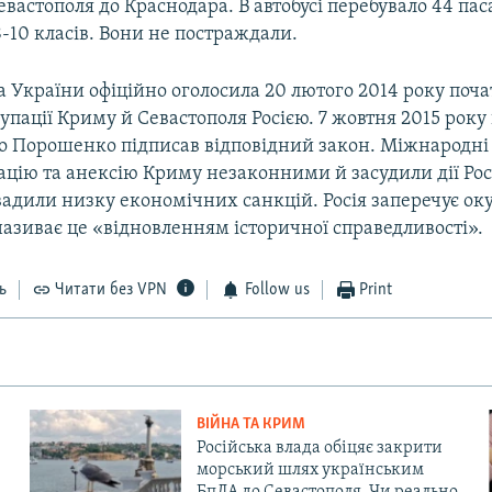
евастополя до Краснодара. В автобусі перебувало 44 па
8-10 класів. Вони не постраждали.
 України офіційно оголосила 20 лютого 2014 року поч
упації Криму й Севастополя Росією. 7 жовтня 2015 рок
о Порошенко підписав відповідний закон. Міжнародні 
цію та анексію Криму незаконними й засудили дії Росі
вадили низку економічних санкцій. Росія заперечує ок
називає це «відновленням історичної справедливості».
ь
Читати без VPN
Follow us
Print
ВІЙНА ТА КРИМ
Російська влада обіцяє закрити
морський шлях українським