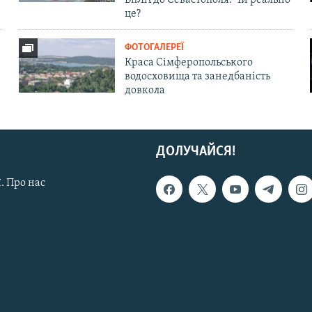
БпЛА до Севастополя. Чи реально
це?
ФОТОГАЛЕРЕЇ
Краса Сімферопольського
водосховища та занедбаність
довкола
ДОЛУЧАЙСЯ!
. Про нас