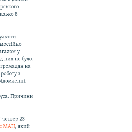
ірського
изько 8
ультаті
амостійно
агалом у
д них не було.
 громадян на
 роботу з
відомленні.
буса. Причини
 четвер 23
ус МАН
, який