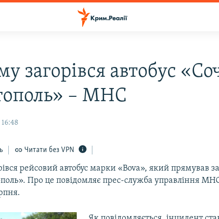
у загорівся автобус «Соч
тополь» – МНС
 16:48
ь
Читати без VPN
рівся рейсовий автобус марки «Bova», який прямував 
ополь». Про це повідомляє прес-служба управління МН
ерпня.
Як повідомляється, інцидент ста